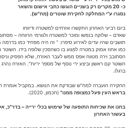
כ- 20 מקרים רק בשניים הוגשו כתבי אישום והשאר
נסגרו ע"י המחלקה לחקירת שוטרים (מח"ש).
ביום רביעי האחרון התקשרו אזרחים למשטרה ודיווחו
שאדם – שלוקה בנפשו ומוכר למשטרה ולגורמי הרווחה – מסתובב 
תושבים שהיו עדים לאירוע סיפרו: " זה היה מפחיד כמו בדרמה
כמו אחוז אמוק במטרה לפגוע בו כשהסכין שלופה בידו. השוטר ני
הסתובב וירה מטווח אפס ממש לעבר האזרח, שלא הפסיק וניסה 
השוטר קם ראשון וביצע ירי נוסף של מספר יריות". האזרח נהרג 
ברגלו.
החקירה הועברה למח"ש שבודקת את הנושא. במקביל אומרת ה
בראש העין פעל כמצופה ממנו"
(חכמון, 2020).
בחנו את שכיחות התופעה של שימוש בכלי ירייה – בדר"כ, א
בעשור האחרון