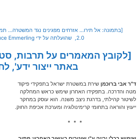
2.0, שהועלתה על ידי Bruce Emmerling לאתר flickr]
[לקובץ המאמרים על תרבות, סטי
באתר ייצור ידע', לח
ד"ר אבי ברוכמן
שירת במשטרת ישראל בתפקידי פיקוד
מטה והדרכה. בתפקידו האחרון שימש כראש המחלקה
לשיטור קהילתי, בדרגת ניצב משנה. הוא עוסק במחקר
ייעוץ והוראה בתחומי קרימינולוגיה ומערכת אכיפת החוק.
* * *
שימוש בכלי ירייה ע"י שוטרים בעשור האחרון: מתוך