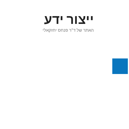
דלג
תוכן
ייצור ידע
האתר של ד"ר פנחס יחזקאלי