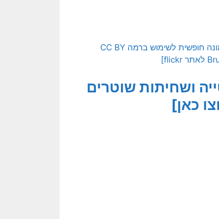
[בתמונה: אל תירו… אזרחים מפגינים נגד המשטרה… תמונה חופשית לשימוש ברמה CC BY
יה ושחיתות שוטרים
צו כאן]