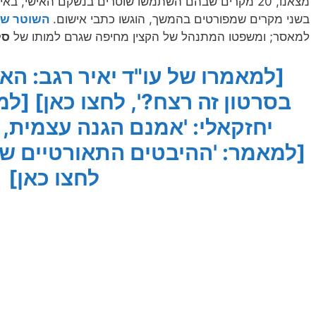
מצאנו, 20 מקרים שבהם השתמשו שוטרים בנשקם האישי, באי
בשני מקרים שמפורטים בהמשך, הוגשו כתבי אישום.
השוטר שח
למאסר; ומשפטו המתנהל של הקצין מחיפה שגרם למותו של
סל
[למאמרו של עו"ד יאיר רגב: ה
בסרטון זה רצח?', לחצו כאן]
[למ
יחזקאלי: 'אמנם הגנה עצמית, 
[למאמר: 'ההיבטים התאורטיים ש
לחצו כאן]