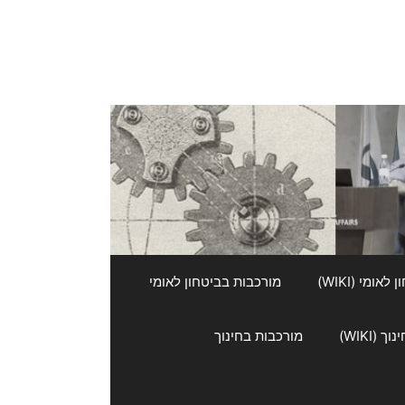
אומי (WIKI)
מורכבות בביטחון לאומי
 (WIKI)
מורכבות בחינוך