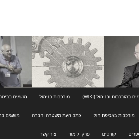
ם במורכבות ובניהול (WIKI)
מורכבות בניהול
מושגים בביטחון ל
מורכבות באכיפת חוק
כתב העת משטרה וחברה
מושגים בחינוך
פרים
קורסים
פרקי לימוד
צור קשר