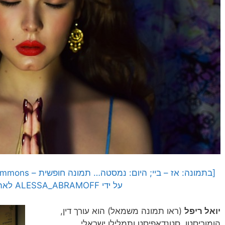
על ידי ALESSA_ABRAMOFF לאתר Pixabay]
יואל ריפל
(ראו תמונה משמאל) הוא עורך דין,
הומוריסטן, סטנדאפיסט ותמלילן ישראלי.