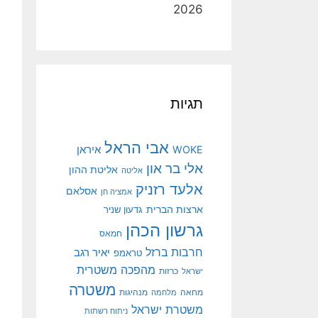
2026
תגיות
אבי הראל
איראן
WOKE
אלי בר און
אליטת ההון
אליטה
אלעד רזניק
אסלאם
אמציה חן
ארצות הברית
גדעון שניר
גרשון הכהן
חמאס
חרבות ברזל
יאיר רגב
טראמפ
מהפכה משטרית
ישראל
כרזות
משטרה
מנהיגות
מחאה
מלחמה
משטרת ישראל
ניתוח רשתות