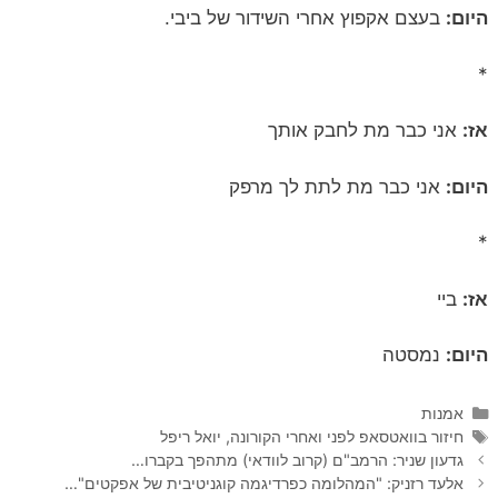
היום:
בעצם אקפוץ אחרי השידור של ביבי.
*
אז:
אני כבר מת לחבק אותך
היום:
אני כבר מת לתת לך מרפק
*
אז:
ביי
היום:
נמסטה
קטגוריות
אמנות
תגיות
חיזור בוואטסאפ לפני ואחרי הקורונה
,
יואל ריפל
גדעון שניר: הרמב"ם (קרוב לוודאי) מתהפך בקברו…
אלעד רזניק: "המהלומה כפרדיגמה קוגניטיבית של אפקטים"…