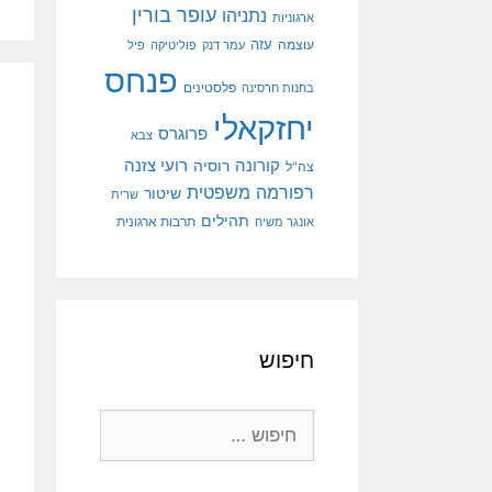
עופר בורין
נתניהו
ארגוניות
עוצמה
עזה
עמר דנק
פוליטיקה
פיל
פנחס
פלסטינים
בחנות חרסינה
יחזקאלי
פרוגרס
צבא
קורונה
רועי צזנה
רוסיה
צה"ל
רפורמה משפטית
שיטור
שרית
תהילים
אונגר משיח
תרבות ארגונית
חיפוש
חיפוש: