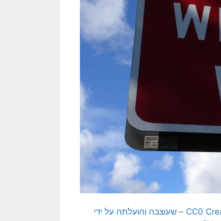
[התמונה המקורית היא תמונה חופשית – CC0 Creative Commons – שעוצבה והועלתה על ידי