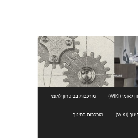
אומי (WIKI)
מורכבות בביטחון לאומי
 (WIKI)
מורכבות בחינוך