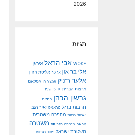
2026
תגיות
אבי הראל
איראן
WOKE
אלי בר און
אליטת ההון
אליטה
אלעד רזניק
אסלאם
אמציה חן
ארצות הברית
גדעון שניר
גרשון הכהן
חמאס
חרבות ברזל
יאיר רגב
טראמפ
מהפכה משטרית
ישראל
כרזות
משטרה
מנהיגות
מחאה
מלחמה
משטרת ישראל
ניתוח רשתות