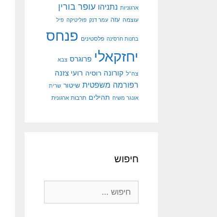
עופר בורין
נתניהו
ארגוניות
עוצמה
עזה
עמר דנק
פוליטיקה
פיל
פנחס
פלסטינים
בחנות חרסינה
יחזקאלי
פרוגרס
צבא
קורונה
רועי צזנה
רוסיה
צה"ל
רפורמה משפטית
שיטור
שרית
תהילים
אונגר משיח
תרבות ארגונית
חיפוש
חיפוש: