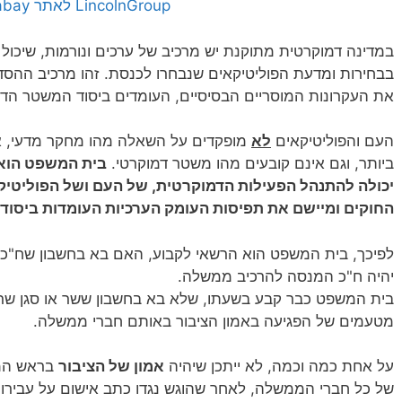
LincolnGroup לאתר Pixabay]
במדינה דמוקרטית מתוקנת יש מרכיב של ערכים ונורמות, שיכו
בבחירות ומדעת הפוליטיקאים שנבחרו לכנסת.
זהו מרכיב ההסד
את העקרונות המוסריים הבסיסיים, העומדים ביסוד המשטר הדמ
העם והפוליטיקאים
לא
מופקדים על השאלה מהו מחקר מדעי, אי
ביותר, וגם אינם קובעים מהו משטר דמוקרטי.
בית המשפט הוא 
יכולה להתנהל הפעילות הדמוקרטית, של העם ושל הפוליטיק
החוקים ומיישם את תפיסות העומק הערכיות העומדות ביסוד 
לפיכך, בית המשפט הוא הרשאי לקבוע, האם בא בחשבון שח"כ
יהיה ח"כ המנסה להרכיב ממשלה.
בית המשפט כבר קבע בשעתו, שלא בא בחשבון ששר או סגן שר י
מטעמים של הפגיעה באמון הציבור באותם חברי ממשלה.
על אחת כמה וכמה, לא ייתכן שיהיה
אמון של הציבור
בראש הממ
של כל חברי הממשלה, לאחר שהוגש נגדו כתב אישום על עבירות