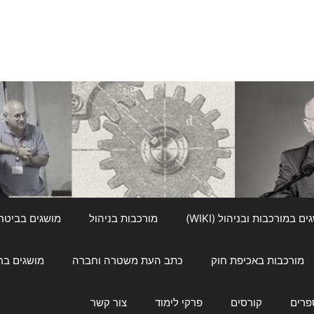
ם במורכבות ובניהול (WIKI)
מורכבות בניהול
מושגים בביטחון ל
מורכבות באכיפת חוק
כתב העת משטרה וחברה
מושגים בחינוך
פרים
קורסים
פרקי לימוד
צור קשר