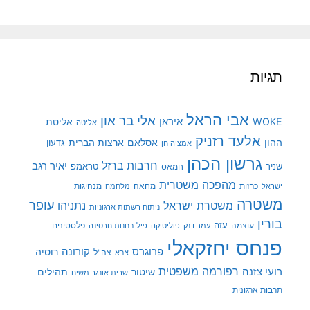
תגיות
אבי הראל
אלי בר און
איראן
WOKE
אליטת
אליטה
אלעד רזניק
ההון
אסלאם
ארצות הברית
גדעון
אמציה חן
גרשון הכהן
חרבות ברזל
יאיר רגב
שניר
טראמפ
חמאס
מהפכה משטרית
מנהיגות
ישראל
כרזות
מחאה
מלחמה
משטרה
עופר
משטרת ישראל
נתניהו
ניתוח רשתות ארגוניות
בורין
עוצמה
עזה
פלסטינים
עמר דנק
פוליטיקה
פיל בחנות חרסינה
פנחס יחזקאלי
קורונה
פרוגרס
רוסיה
צה"ל
צבא
רפורמה משפטית
רועי צזנה
שיטור
תהילים
שרית אונגר משיח
תרבות ארגונית