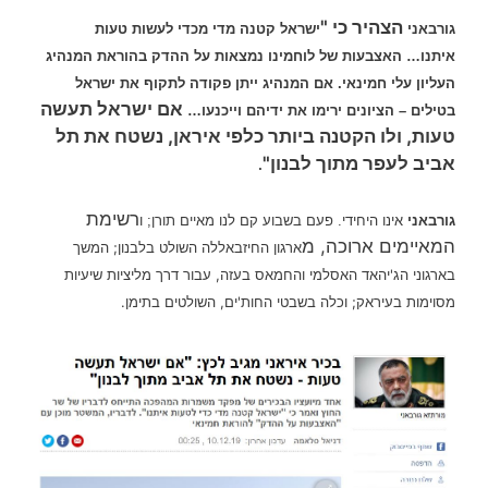
הצהיר כי "
גורבאני
ישראל קטנה מדי מכדי לעשות טעות
איתנו…
האצבעות של לוחמינו נמצאות על ההדק בהוראת המנהיג
העליון עלי חמינאי. אם המנהיג ייתן פקודה לתקוף את ישראל
אם ישראל תעשה
בטילים – הציונים ירימו את ידיהם וייכנעו…
טעות, ולו הקטנה ביותר כלפי איראן, נשטח את תל
אביב לעפר מתוך לבנון"
.
רשימת
גורבאני
אינו היחידי. פעם בשבוע קם לנו מאיים תורן; ו
המאיימים ארוכה, מ
ארגון החיזבאללה השולט בלבנון; המשך
בארגוני הג'יהאד האסלמי והחמאס בעזה, עבור דרך מליציות שיעיות
מסוימות בעיראק; וכלה בשבטי החות'ים, השולטים בתימן.