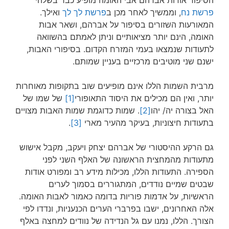
הסיפור אודות אברהם אבי האומה מופיע כבר בשלהי
פרשת נח
, וממשיך לאחר מכן ב
פרשת לך לך
ואילך.
המאורעות השזורים בסיפור על אברהם, ושאר אבות
האומה, הינם יותר מציאותיים וניתן לאמתם בהשוואה
לתעודות שנמצאו בעמי המזרח הקדום. בסיפורי האבות,
ישנם שני מוטיבים מרכזיים בעניין שמותם.
מרבית השמות הללו אינם מופיעים שוב בתקופות מאוחרות
יותר, ואין הם מכילים את היסוד התאופורי
[1]
של שמו של
האל בצורה יה/ יהו
[2]
. שמות כדוגמת שמות האבות מצויים
בתעודות חיצוניות, בעיקר מהעיר מארי
[3]
.
גם הרקע ההיסטורי של אברהם יצחק ויעקב, מקבל אישוש
מתעודות מהמחצית הראשונה של האלף השני לפני
הספירה. התעודות הללו, מכילות מידע רב ומפורט אודות
שבטים שמיים נודדים, המתגוררים בסמוך לערים
הראשיות, על אדמות פוריות בדומה כאמור לאבות האומה.
אלה האחרונים, ישבו בפרברי הערים הכנעניות, ונדדו לפי
הצורך. הללו, נמנו עם גל הנדידה של נוודים למחצה באלף