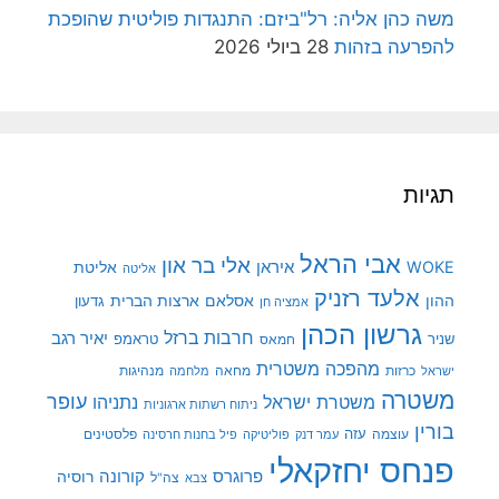
משה כהן אליה: רל"ביזם: התנגדות פוליטית שהופכת
להפרעה בזהות
28 ביולי 2026
תגיות
אבי הראל
אלי בר און
איראן
WOKE
אליטת
אליטה
אלעד רזניק
ההון
אסלאם
ארצות הברית
גדעון
אמציה חן
גרשון הכהן
חרבות ברזל
יאיר רגב
שניר
טראמפ
חמאס
מהפכה משטרית
מנהיגות
ישראל
כרזות
מחאה
מלחמה
משטרה
עופר
משטרת ישראל
נתניהו
ניתוח רשתות ארגוניות
בורין
עוצמה
עזה
פלסטינים
עמר דנק
פוליטיקה
פיל בחנות חרסינה
פנחס יחזקאלי
קורונה
פרוגרס
רוסיה
צה"ל
צבא