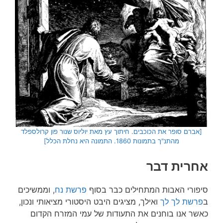
[אברם סופר את הכוכבים. חיתוך עץ מאת יוליוס שנור פון קרולספלד
מהתנ"ך בתמונות 1860. התמונה היא נחלת הכלל]
אחרית דבר
סיפורי האבות המתחילים כבר בסוף
פרשת נח
, וממשיכים
ב
פרשת לך לך
ואילך, מציגים היבט היסטורי מציאותי ונכון,
כאשר אנו בוחנים את התעודות של עמי המזרח הקדום