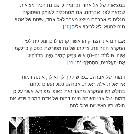
במציאות של אל אחד, ובדומה לו גם נח הכיר מציאות
שכזאת לפני אברהם. אם מסתכלים לעומק הפסוקים
מגלים כי אברהם מייצג מעבר לאל אחד, שיטה של אנטי
תזה לחטא ולא לריבוי אלים
[10]
.
אברהם אינו הצדיק הראשון, קדמו לו כרונולוגית לפי
המקרא חנוך ונח. צדקתו של נח מפורשת בפסוק כדלקמן:"
אֵלֶּה, תּוֹלְדֹת נֹחַ–נֹחַ אִישׁ צַדִּיק תָּמִים הָיָה, בְּדֹרֹתָיו:
אֶת-הָאֱלֹהִים, הִתְהַלֶּךְ-נֹחַ"
[11]
.
דמותו של אברהם בפרשת לך לך ואילך, איננה דמות
אידיאלית אלא ראלית. אברהם ככול האדם נלחם
בחולשותיו והמקרא מתאר זאת באופן מפורש. אשר על כן,
דמותו של אבי האומה הינה דמות של אדם המכיר ויודע את
חולשותיו האישיות ויכול להם.