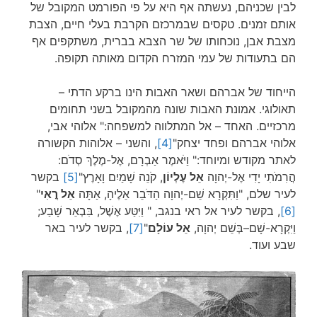
לבין שכניהם, נעשתה אף היא על פי הפורמט המקובל של
אותם זמנים. טקסים שבמרכזם הקרבת בעלי חיים, הצבת
מצבת אבן, נוכחותו של שר הצבא בברית, משתקפים אף
הם בתעודות של עמי המזרח הקדום מאותה תקופה.
הייחוד של אברהם ושאר האבות הינו ברקע הדתי –
תאולוגי. אמונת האבות שונה מהמקובל בשני תחומים
מרכזיים. האחד – אל המתלווה למשפחה:" אלוהי אבי,
אלוהי אברהם ופחד יצחק"
[4]
, והשני – אלוהות הקשורה
לאתר מקודש ומיוחד:" וַיֹּאמֶר אַבְרָם, אֶל-מֶלֶךְ סְדֹם:
הֲרִמֹתִי יָדִי אֶל-יְהוָה
אֵל עֶלְיוֹן
, קֹנֵה שָׁמַיִם וָאָרֶץ"
[5]
בקשר
לעיר שלם, "וַתִּקְרָא שֵׁם-יְהוָה הַדֹּבֵר אֵלֶיהָ, אַתָּה
אֵל רֳאִי
"
[6]
, בקשר לעיר אל ראי בנגב, " וַיִּטַּע אֶשֶׁל, בִּבְאֵר שָׁבַע;
וַיִּקְרָא-שָׁם–בְּשֵׁם יְהוָה,
אֵל עוֹלָם
"
[7]
, בקשר לעיר באר
שבע ועוד.