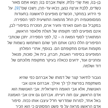
בֶּן-בְּנוֹ, וְאֵת שָׂרַי כַּלָּתוֹ, אֵשֶׁת אַבְרָם בְּנוֹ; וַיֵּצְאוּ אִתָּם מֵאוּר
כַּשְׂדִּים, לָלֶכֶת אַרְצָה כְּנַעַן, וַיָּבֹאוּ עַד-חָרָן, וַיֵּשְׁבוּ שָׁם"
[9]
. על
פי הידוע במחקר, הכשדים מופיעים לראשונה בתעודות
ממסופוטמיה רק החל מהמאה התשיעית לפני הספירה.
במקביל גם העם הארמי והעיר ארם, הנזכרת בסיפורי לבן,
אינם מופיעים לפני תקופתו של תגלת פלאסר הראשון,
המתוארך לסוף המאה ה – 12, לפני הספירה. יתכן שכותבי
הסיפורים הללו כתבו אותם תוך שהם השתמשו בשמות של
מקומות ועמים מתקופתם הם. בנוסף, אתרי הפולחן
המופיעים בסיפורי האבות, חברון, בית אל, סוכות, פנואל
ומחניים ועוד, ידועים ככאלה בעיקר מתקופת מלוכתם של
דוד ושלמה.
נעבור לתיאור קצר של דמותו של אברהם כפי שהיא
משתקפת בפרשת לך לך ואילך. אברהם איננו אבי
האנושות, אלא אבי האומה הישראלית. אבי האנושות הוא
אדם הראשון, עם חוה רעייתו. אברהם גם אינו אבי האמונה
באל אחד, למרות שמדרשי חז"ל עיצבו אותו ככזה. סיפור
אדם הראשון מראה על פי פשט הפסוקים כי הוא הכיר