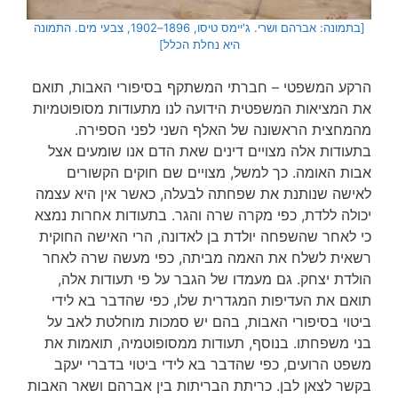
[בתמונה: אברהם ושרי. ג'יימס טיסו, 1896–1902, צבעי מים. התמונה
היא נחלת הכלל]
הרקע המשפטי – חברתי המשתקף בסיפורי האבות, תואם
את המציאות המשפטית הידועה לנו מתעודות מסופוטמיות
מהמחצית הראשונה של האלף השני לפני הספירה.
בתעודות אלה מצויים דינים שאת הדם אנו שומעים אצל
אבות האומה. כך למשל, מצויים שם חוקים הקשורים
לאישה שנותנת את שפחתה לבעלה, כאשר אין היא עצמה
יכולה ללדת, כפי מקרה שרה והגר. בתעודות אחרות נמצא
כי לאחר שהשפחה יולדת בן לאדונה, הרי האישה החוקית
רשאית לשלח את האמה מביתה, כפי מעשה שרה לאחר
הולדת יצחק. גם מעמדו של הגבר על פי תעודות אלה,
תואם את העדיפות המגדרית שלו, כפי שהדבר בא לידי
ביטוי בסיפורי האבות, בהם יש סמכות מוחלטת לאב על
בני משפחתו. בנוסף, תעודות ממסופוטמיה, תואמות את
משפט הרועים, כפי שהדבר בא לידי ביטוי בדברי יעקב
בקשר לצאן לבן. כריתת הבריתות בין אברהם ושאר האבות