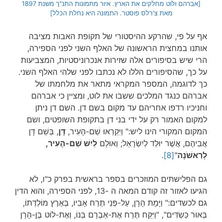
[אברהם ולוט מחלקים את הארץ. איור מתמונות התנ"ך משנת 1897
מאת צ'רלס פוסטר. התמונה היא נחלת הכלל]
אף על פי, שהרקע ההיסטורי של תקופת האבות מציבה
אותנו במחצית הראשונה של האלף השני לפני הספירה,
הרי שיש בסיפורים אלה שזירות אנכרוניסטיות, המצביעות
על כך, שהסיפורים הללו לא נכתבו לפני שלהי האלף השני.
כך לדוגמה, המספר המקראי מתאר את מלחמתו של
אברהם כנגד המלכים ששבו את לוט, ומציין כי אברהם
וחניכיו רדפו אחריהם עד מקום בשם דן. השם דן ניתן
למקום האמור רק על ידי בני דן בתקופת השופטים, ושם
המקום המקורי הינו ליש:" וַיִּקְרְאוּ שֵׁם-הָעִיר,
דָּן
, בְּשֵׁם דָּן
אֲבִיהֶם, אֲשֶׁר יוּלַּד לְיִשְׂרָאֵל; וְאוּלָם
לַיִשׁ שֵׁם-הָעִיר,
לָרִאשֹׁנָה
"
[8]
.
גם הפלישתים המוזכרים בספר בראשית בפרק כ"ו, לא
הגיעו לאזור זה קודם המאה ה -13, לפני הספירה, והוא הדין
גם לכשדים:" וַיָּמָת הָרָן, עַל-פְּנֵי תֶּרַח אָבִיו, בְּאֶרֶץ מוֹלַדְתּוֹ,
בְּאוּר כַּשְׂדִּים", "וַיִּקַּח תֶּרַח אֶת-אַבְרָם בְּנוֹ, וְאֶת-לוֹט בֶּן-הָרָן