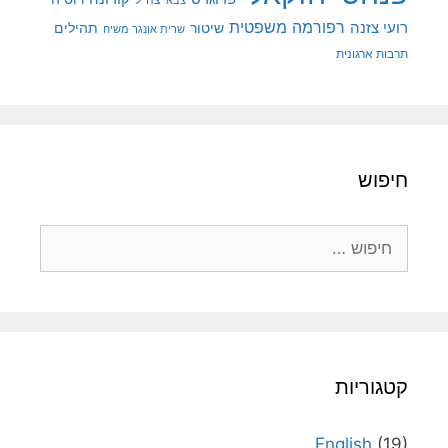
צה"ל
צבא
רפורמה משפטית
רועי צזנה
שיטור
תהילים
שרית אונגר משיח
תרבות ארגונית
חיפוש
חיפוש:
קטגוריות
English
(19)