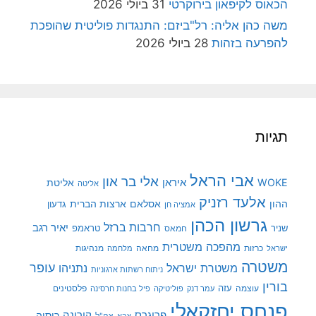
הכאוס לקיפאון בירוקרטי
31 ביולי 2026
משה כהן אליה: רל"ביזם: התנגדות פוליטית שהופכת
להפרעה בזהות
28 ביולי 2026
תגיות
אבי הראל
אלי בר און
איראן
WOKE
אליטת
אליטה
אלעד רזניק
ההון
אסלאם
ארצות הברית
גדעון
אמציה חן
גרשון הכהן
חרבות ברזל
יאיר רגב
שניר
טראמפ
חמאס
מהפכה משטרית
מנהיגות
ישראל
כרזות
מחאה
מלחמה
משטרה
עופר
משטרת ישראל
נתניהו
ניתוח רשתות ארגוניות
בורין
עוצמה
עזה
פלסטינים
עמר דנק
פוליטיקה
פיל בחנות חרסינה
פנחס יחזקאלי
קורונה
פרוגרס
רוסיה