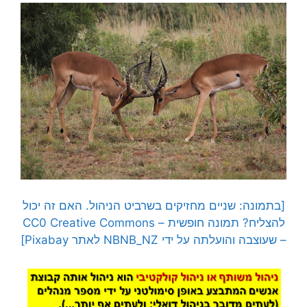
[בתמונה: שניים מחזיקים בשרביט הניהול. האם זה יכול
להצליח? תמונה חופשית – CC0 Creative Commons
– שעוצבה והועלתה על ידי NBNB_NZ לאתר Pixabay]