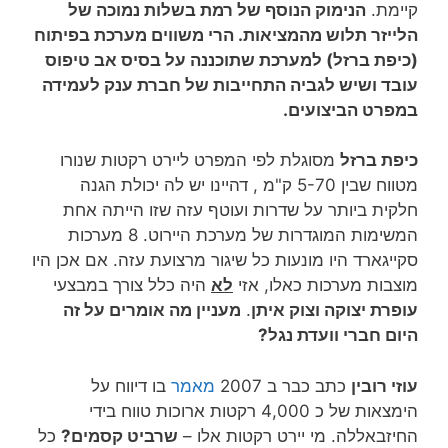
קיימת.
הנימוק הנוסף של רמת בשלות נמוכה של
הלייזר תלוש מהמציאות. הרי משווים מערכת בפיתוח
(כיפת ברזל) למערכת שתוכננה על בסיס אב טיפוס
עובד ושיש לגביה התחייבות של חברת ענק לעמידה
במפרט הביצועים.
כיפת ברזל
מסוגלת לפי המפרט ליירט רקטות שנורו
מטווח שבין 5-70 ק"מ , דהיינו יש לה יכולת הגנה
חלקית ביותר על שדרות ועוטף עזה שזו הייתה אחת
המשימות המוגדרות של מערכת היירוט. 8 מערכות
סקייגארד היו מונעות כל שיגור מרצועת עזה. אם אכן היו
מוצבות מערכות כאלו, אזי
לא
היה כלל צורך במבצעי
עופרת יצוקה וצוק איתן
.
מעניין מה אומרים על זה
היום חברי וועדת נגל?
עוזי רובין
כתב כבר ב 2007
מאמר
בו דיווח על
הימצאות של כ 4,000 רקטות ארוכות טווח בידי
החיזבאללה. מי יירט רקטות אלו –
שרביט קסמים?
כל