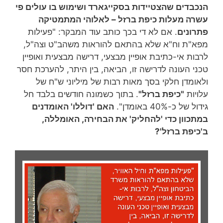
הנכבדים שהצטיידות בסקייגארד ושימוש בו עולים פי
עשרה מעלות כיפת ברזל – לאלוהי המתמטיקה
פתרונים
. אם לא די בכך כותב עוד המבקר: "פעילות
מפא"ת וח"א שלא בהתאם להוראות משהב"ט וצה"ל,
לרבות אי-כתיבת אופיין מבצעי, דרישה מבצעית ואופיין
טכני העונה לדרישה זו, הביאה, בין היתר, להערכת חסר
ולאומדן חלקי בסך מאות רבות של מיליוני ש"ח של
עלויות
"כיפת ברזל"
. בתוך כשמונה חודשים בלבד חל
גידול של כ-40% באומדן".
האם 'דוללו' האומדנים
במתכוון כדי 'להחליק' את הבחירה, האומללה,
ב'כיפת ברזל'?