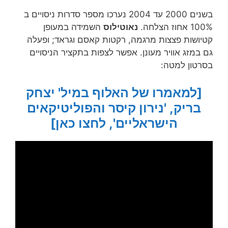
בשנים 2000 עד 2004 נערכו מספר סדרות ניסויים ב
100% אחוז הצלחה.
נאוטילוס
השמידה במעופן
קטיושות פצצות מרגמה, רקטות קאסם וגראד; ופעלה
גם במזג אוויר מעונן. אפשר לצפות בתקציר הניסויים
בסרטון למטה:
[למאמרו של האלוף במיל' יצחק
בריק, 'נירון קיסר והפוליטיקאים
הישראליים', לחצו כאן]