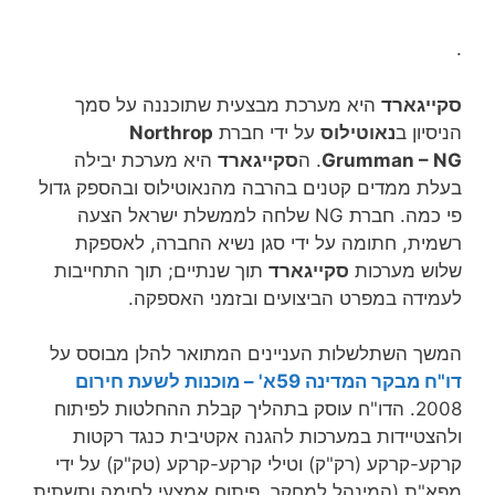
.
סקייגארד
היא מערכת מבצעית שתוכננה על סמך
הניסיון ב
נאוטילוס
על ידי חברת
Northrop
Grumman – NG
. ה
סקייגארד
היא מערכת יבילה
בעלת ממדים קטנים בהרבה מהנאוטילוס ובהספק גדול
פי כמה. חברת NG שלחה לממשלת ישראל הצעה
רשמית, חתומה על ידי סגן נשיא החברה, לאספקת
שלוש מערכות
סקייגארד
תוך שנתיים; תוך התחייבות
לעמידה במפרט הביצועים ובזמני האספקה.
המשך השתלשלות העניינים המתואר להלן מבוסס על
דו"ח מבקר המדינה 59א' – מוכנות לשעת חירום
2008. הדו"ח עוסק בתהליך קבלת ההחלטות לפיתוח
ולהצטיידות במערכות להגנה אקטיבית כנגד רקטות
קרקע-קרקע (רק"ק) וטילי קרקע-קרקע (טק"ק) על ידי
מפא"ת (המינהל למחקר, פיתוח אמצעי לחימה ותשתית