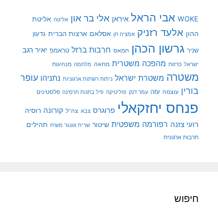
אבי הראל
אלי בר און
איראן
WOKE
אליטת
אליטה
אלעד רזניק
ההון
אסלאם
ארצות הברית
גדעון
אמציה חן
גרשון הכהן
חרבות ברזל
יאיר רגב
שניר
טראמפ
חמאס
מהפכה משטרית
מנהיגות
ישראל
כרזות
מחאה
מלחמה
משטרה
עופר
משטרת ישראל
נתניהו
ניתוח רשתות ארגוניות
בורין
עוצמה
עזה
פלסטינים
עמר דנק
פוליטיקה
פיל בחנות חרסינה
פנחס יחזקאלי
קורונה
פרוגרס
רוסיה
צה"ל
צבא
רפורמה משפטית
רועי צזנה
שיטור
תהילים
שרית אונגר משיח
תרבות ארגונית
חיפוש