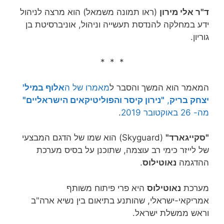
ד"ר אלי מירון
(ראו תמונה משמאל) הוא מרצה לניהול
ידע במחלקה להנדסת תעשייה וניהול, אוניברסיטת בן
גוריון.
* * *
המאמר הוא המשך והסבר ל
מאמרו של ה
אלוף במיל'
יצחק בריק
,
"נירון קיסר והפוליטיקאים הישראליים"
מה- 26 באוקטובר 2019
.
"סקייגארד"
(Skyguard) הוא שמו של הדגם המבצעי
של לייזר כימי רב עוצמה, שתוכנן על בסיס מערכת
ההדגמה
נאוטילוס
.
מערכת
נאוטילוס
היא פרי פיתוח משותף
אמריקאי-ישראלי, שהותנע בתיאום בין נשיא ארה"ב
וראש ממשלת ישראל.