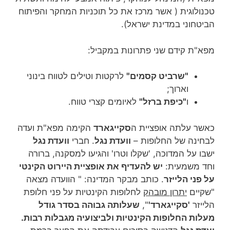
טכנולוגית ( אשר מרכז את כל תוכניות המחקר והפיתוח
הביטחוני במדינת ישראל).
מפא"ת קידם שני פתרונות במקביל:
"שרביט קסמים"
לרקטות וטילים לטווח בינוני
וארוך;
ו
"כיפת ברזל"
לאיומים קצרי טווח.
כאשר עלתה אופציית ה
סקייגארד
הקימה מפא"ת ועדה
לבחינה של החלופות –
וועדת נגל
. חברי
וועדת נגל
ישבו על המדוכה, 'שקלו וטרו' והגיעו למסקנה, ברורה
וחד משמעית:
יש להעדיף את אופציית היירוט הקינטי
על פני הלייזר
. כותב מבקר המדינה: " הוועדה מצאה
"שקיים
יתרון מובהק
לחלופות הקינטיות על פני חלופת
הלייזר
'סקייגארד'
",
שעלותה גבוהה בסדר גודל
מעלות החלופות הקינטיות ולביצועיה מגבלות רבות.