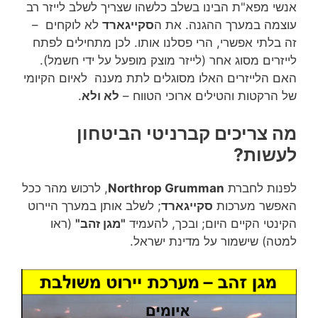
אנשי מפא"ת הבינו בשלב כלשהו שצריך לשלב לייזר רב
עוצמה במערך ההגנה. את ה
סקייגארד
לא לוקחים –
זה בלתי אפשרי, הרי פסלנו אותו. לכן מתחילים לפתח
לייזרים מסוג אחר (לייזר מוצק מופעל על ידי חשמל).
האם הלייזרים האלו מסוגלים לתת מענה לאיום הקיומי
של הרקטות והטילים ארוכי הטווח –
לא ולא
.
מה צריכים קברניטי הביטחון
לעשות?
לפנות לחברת
Northrop Grumman
, לרכוש מהר ככל
האפשר מערכות
סקייגארד
; לשלב אותן במערך היירוט
הקינטי הקיים היום; ובכך, להעמיד
"מגן זהב"
(ראו
למטה) שישמור על מדינת ישראל.