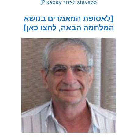
stevepb לאתר Pixabay]
[לאסופת המאמרים בנושא
המלחמה הבאה, לחצו כאן]