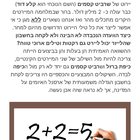
יירוט של
שרביט קסמים
(השם הנוכחי הוא
קלע דוד
)
כבר עולה כ- 2 מיליון דולר. ברור שבמלחמה המיירטים
היקרים מתכלים מהר ואז אנחנו נשארים
ללא
מגן כי אי
אפשר לייצר את כל טילי היירוט הדרושים מהיום למחר.
כיצד הוועדה הנכבדה לא הבינה ולא לקחה בחשבון
שהלייזר יכול ליירט גם רקטות וטילים ארוכי טווח?
ההשוואה האמיתית הן בעלות והן בביצועים הייתה
צריכה להיות מול השילוב של שני המיירטים הקינטיים,
כיפת ברזל
וש
רביט קסמים
גם יחד לא רק מול ה
כיפה
לבדה. השיקולים המבצעיים והכספיים היו צריכים לקחת
בחשבון הגדלה משמעותית של ארסנל האיומים על
המדינה, אך לא נראה שזה אכן נעשה.