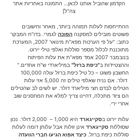
הקדמון שהוביל אותנו לכאן… התמונה באחריות אתר
צה"ל]
ההתייחסות לעלות תמוהה ביותר, מאחר וחישובים
פשוטים מובילים למסקנה
הפוכה
לגמרי. בדו"ח המבקר
כתוב: "על פי הערכות מפא"ת מינואר 2007, המערכת
מתוכננת לכלול מספר סוללות ואלפי טילי יירוט.
בנובמבר 2007 אמד מפא"ת את עלות הפיתוח
וההצטיידות ב
"כיפת ברזל"
במיליארדי ש"ח אחדים."
החשבון פשוט – כל טיל כיפת ברזל עולה 100,000
דולר. אם נניח שאלפי טילים זה 5,000 אזי עלות
הטילים לבדם חצי מיליארד דולר. יש לשים לב שהטילים
הם ציוד מתכלה, דהיינו צריך למלא את המחסנים שוב
אחרי ירי.
עלות יירוט ב
סקייגארד
היא 1,000 – 2,000 דולר. נכון
שסוללות
סקייגארד
אינן זולות אבל עלותן דומה לעלות
סוללות כיפת ברזל.
כיצד אפוא הגיעו חברי הוועדה