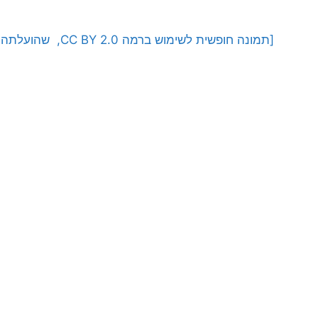
[תמונה חופשית לשימוש ברמה CC BY 2.0, שהועלתה על ידי DVIDSHUB לאתר flickr]