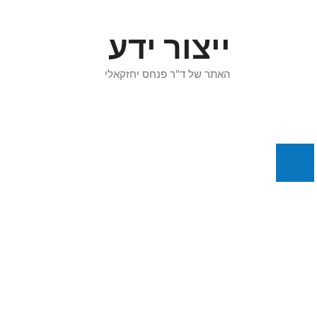
דלג
תוכן
ייצור ידע
האתר של ד"ר פנחס יחזקאלי