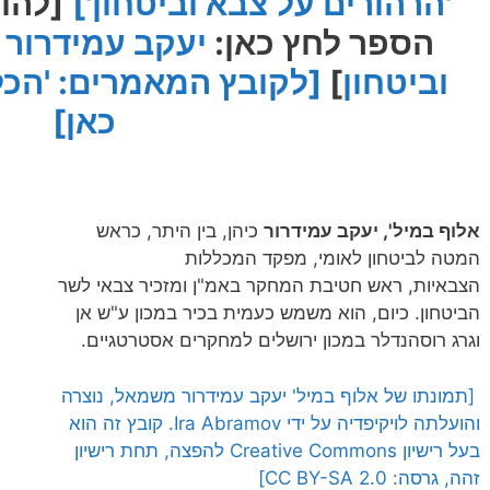
'הרהורים על צבא וביטחון']
[להו
הספר לחץ כאן:
יעקב עמידרור 
וביטחון
]
[לקובץ המאמרים: 'הכל 
כאן]
אלוף במיל', יעקב עמידרור
כיהן, בין היתר, כראש
המטה לביטחון לאומי, מפקד המכללות
הצבאיות, ראש חטיבת המחקר באמ"ן ומזכיר צבאי לשר
הביטחון. כיום, הוא משמש כעמית בכיר במכון ע"ש אן
וגרג רוסהנדלר במכון ירושלים למחקרים אסטרטגיים.
[תמונתו של אלוף במיל' יעקב עמידרור משמאל, נוצרה
והועלתה לויקיפדיה על ידי Ira Abramov. קובץ זה הוא
בעל רישיון Creative Commons להפצה, תחת רישיון
זהה, גרסה: CC BY-SA 2.0]