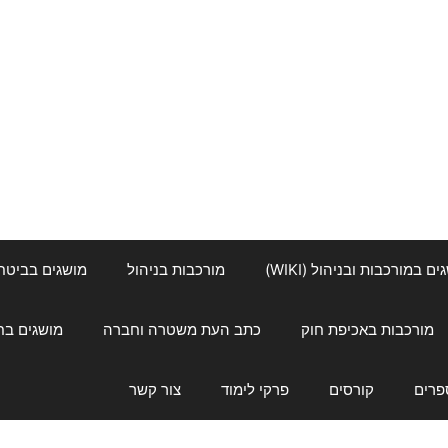
ם במורכבות ובניהול (WIKI)
מורכבות בניהול
מושגים בביטחון ל
מורכבות באכיפת חוק
כתב העת משטרה וחברה
מושגים בחינוך
פרים
קורסים
פרקי לימוד
צור קשר