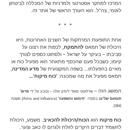
המרכז למחקר אסטרטגי ולמדניות של המכללה לביטחון
לאומי, צה"ל. הוא העורך הראשי של אתר זה.
* * *
אחת התופעות המרתקות של השנים האחרונות, היא
היכולת של חמאס
להתמקח,
לכפות את רצונו על
סביבתו – בעיקר על ישראל – ולסחוט כספים לצורך
קיומו; כשבכל פעם שהכסף מתאחר הוא מפעיל כוח או
מאיים בהפעלתו… בשפה המקצועית של
מדע המדינה
,
חמאס מפעיל את מה שמכונה:
'כוח מיקוח'…
המושג הזה –
שרלוונטי מאוד לימינו אלה – נטבע על ידי
פרופ'
תומאס שלינג
בספרו:
'חימוש והשפעה'
(Arms and Influence) משנת
1966.
כוח מיקוח
הוא
הכוח/היכולת להכאיב
. משמע, היכולת
להשמיד דברים היקרים לזולת ולגרום לו כאב וצער.