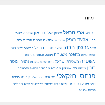
תגיות
אבי הראל
אלי בר און
איראן
WOKE
אליטת
אליטה
אלעד רזניק
ההון
אסלאם
ארצות הברית
גדעון
אמציה חן
גרשון הכהן
חרבות ברזל
יאיר רגב
שניר
טראמפ
חמאס
מהפכה משטרית
מנהיגות
ישראל
כרזות
מחאה
מלחמה
משטרה
עופר
משטרת ישראל
נתניהו
ניתוח רשתות ארגוניות
בורין
עוצמה
עזה
פלסטינים
עמר דנק
פוליטיקה
פיל בחנות חרסינה
פנחס יחזקאלי
קורונה
פרוגרס
רוסיה
צה"ל
צבא
רפורמה משפטית
רועי צזנה
שיטור
תהילים
שרית אונגר משיח
תרבות ארגונית