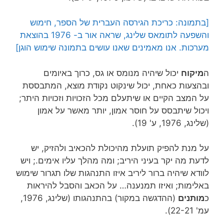
[בתמונה: כריכת הגירסה העברית של הספר, חימוש
והשפעה לתומאס שלינג, שראה אור ב- 1976 בהוצאת
מערכות. אנו מאמינים שאנו עושים בתמונה שימוש הוגן]
ה
מיקוח
יכול שיהיה מנומס או גס, כרוך באיומים
ובהצעות כאחת, יכול שינקוט נקודת מוצא, המתבססת
על המצב הקיים או שיתעלם מכל הזכויות וזכויות היתר;
ויכול שיתבסס על חוסר אמון, יותר מאשר על אמון
(שלינג, 1976, ע' 19).
על מנת להפיק תועלת מהיכולת להכאיב ולהזיק, יש
לדעת מה יקר בעיני היריב; ומה מהלך עליו אימים.; ויש
לוודא שיהיה ברור ליריב איזו התנהגות שלו תגרור שימוש
באלימות; ואיזו תמנענה… על הכאב והסבל להיראות
כ
מותנים
(ההדגשה במקור) בהתנהגותו (שלינג, 1976,
עמ' 22-21).