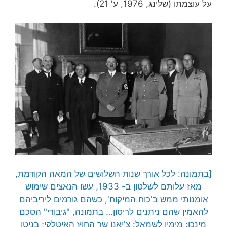
על עוצמתו (שלינג, 1976, ע' 21).
[בתמונה: לכל אורך שנות השלושים של המאה הקודמת,
מאז עלותם לשלטון ב- 1933, עשו הנאצים שימוש
אומנותי ממש ב'כוח המיקוח', כשהם גורמים ליריביהם
להאמין שהם ניתנים לריסון… בתמונה, "גיבורי" הסכם
מינכן: מימין לשמאל: צ'יאנו שר החוץ האיטלקי; בניטו