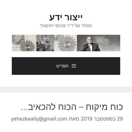
דלג
תוכן
ייצור ידע
האתר של ד"ר פנחס יחזקאלי
תפריט
כוח מיקוח – הכוח להכאיב…
29 בספטמבר 2019
מאת
yehezkeally@gmail.com