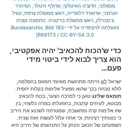
מוסולוני, הדוצ'ה האיטלקי; אדולף היטלר, הפיהרר
הגרמני; אדוארד דלאדייה, ראש ממשלת צרפת; ונוויל
צ'מברלין, ראש ממשלת בריטניה. התמונה נוצרה
והועלתה לויקיפדיה על ידי Bundesarchiv, Bild 183-
R69173 / CC-BY-SA 3.0]
כדי ש'הכוח להכאיב' יהיה אפקטיבי,
הוא צריך לבוא לידי ביטוי מידי
פעם…
ישראל
לא
הייתה מתרגשת מאיומי חמאס בהסלמה,
לולא נוכחה בכך שהוא מפעיל אלימות בקלות יחסית.
תומאס שלינג
טוען כי למרבה הצער, בכוח להכאיב
מבוטא, לעיתים קרובות, בהפעלתו בצורה כלשהי; בין
שזו אלימות קרה ומחושבת, שמטרתה לשכנע את היריב
כי כוונותיך רציניות; וכי אתה עלול לעשות זאת שנית.
השפעתם של הכאב והנזק על התנהגותו של היריב היא