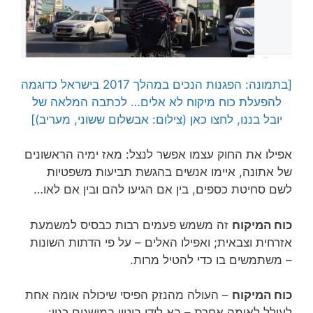
[בתמונה: הפגנות הנכים במהלך 2017 בישראל כדוגמה
להפעלת כוח מיקוח לא אלים… לכתבה המלאה של
יובל בננו, לחצו כאן (צילום: אבשלום ששוני, מעריב)]
אפילו את החוק עצמו אפשר לנצל: מאז ימיה הראשונים
של אתונה, איימו אנשים בהגשת תביעות משפטיות
לשם סחיטת כספים, בין אם הגיעו להם ובין אם לאו…
כוח המיקוח
זה משמש פעמים רבות כבסיס למשמעת
אזרחית וצבאית; ואפילו האלים – על פי הדתות השונות
– משתמשים בו כדי להטיל מרות.
כוח המיקוח
– העולה מהנזק הפיסי שיכולה אומה אחת
לעולל לאומה אחרת – בא לידי ביטוי במושגים כגון: