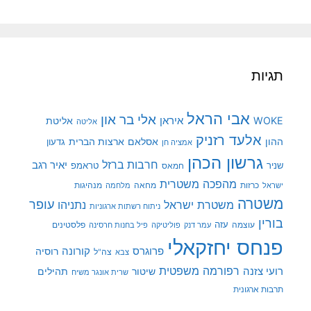
תגיות
אבי הראל
אלי בר און
איראן
WOKE
אליטת
אליטה
אלעד רזניק
ההון
אסלאם
ארצות הברית
גדעון
אמציה חן
גרשון הכהן
חרבות ברזל
יאיר רגב
שניר
טראמפ
חמאס
מהפכה משטרית
מנהיגות
ישראל
כרזות
מחאה
מלחמה
משטרה
עופר
משטרת ישראל
נתניהו
ניתוח רשתות ארגוניות
בורין
עוצמה
עזה
פלסטינים
עמר דנק
פוליטיקה
פיל בחנות חרסינה
פנחס יחזקאלי
קורונה
פרוגרס
רוסיה
צה"ל
צבא
רפורמה משפטית
רועי צזנה
שיטור
תהילים
שרית אונגר משיח
תרבות ארגונית