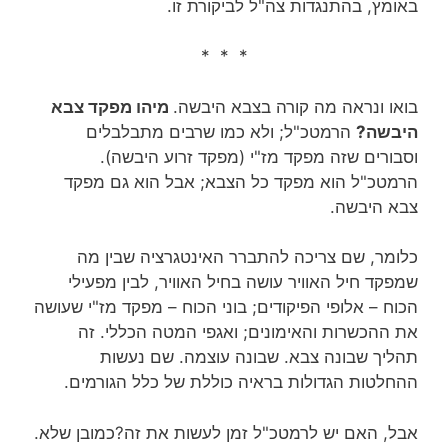
באומץ, בהתנגדות צה"ל לביקורת זו.
* * *
בואו ונראה מה קורה בצבא היבשה.
מיהו מפקד צבא
היבשה?
הרמטכ"ל; ולא כמו שרבים מתבלבלים
וסבורים שזה מפקד מז"י (מפקד זרוע היבשה).
הרמטכ"ל הוא מפקד כל הצבא; אבל הוא גם מפקד
צבא היבשה.
כלומר, שם צריכה להתברר האינטגרציה שבין מה
שמפקד חיל האוויר עושה בחיל האוויר, לבין מפעילי
הכוח – אלופי הפיקודים; בוני הכוח – מפקד מז"י שעושה
את ההכשרות והאימונים; ואגפי המטה הכללי. זה
תהליך שבונה צבא. שבונה עוצמה. שם נעשות
ההחלטות הגדולות בראיה כוללת של כלל הגורמים.
אבל, האם יש לרמטכ"ל זמן לעשות את זה?כמובן שלא.