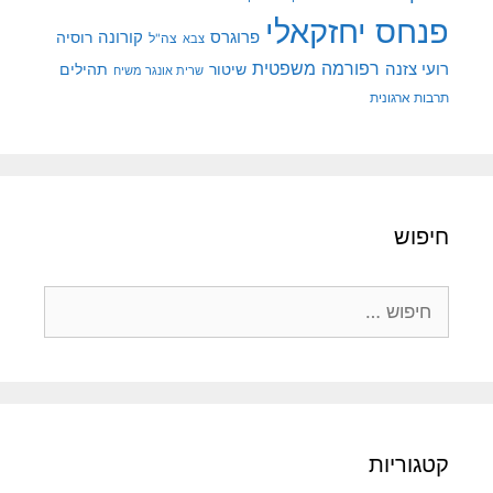
פנחס יחזקאלי
קורונה
פרוגרס
רוסיה
צה"ל
צבא
רפורמה משפטית
רועי צזנה
שיטור
תהילים
שרית אונגר משיח
תרבות ארגונית
חיפוש
חיפוש:
קטגוריות