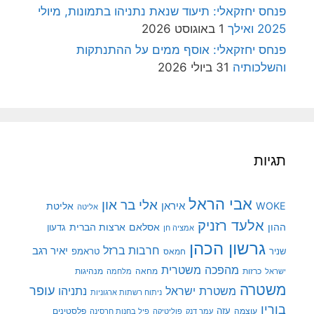
פנחס יחזקאלי: תיעוד שנאת נתניהו בתמונות, מיולי
2025 ואילך
1 באוגוסט 2026
פנחס יחזקאלי: אוסף ממים על ההתנתקות
והשלכותיה
31 ביולי 2026
תגיות
אבי הראל
אלי בר און
איראן
WOKE
אליטת
אליטה
אלעד רזניק
ההון
אסלאם
ארצות הברית
גדעון
אמציה חן
גרשון הכהן
חרבות ברזל
יאיר רגב
שניר
טראמפ
חמאס
מהפכה משטרית
מנהיגות
ישראל
כרזות
מחאה
מלחמה
משטרה
עופר
משטרת ישראל
נתניהו
ניתוח רשתות ארגוניות
בורין
עוצמה
עזה
פלסטינים
עמר דנק
פוליטיקה
פיל בחנות חרסינה