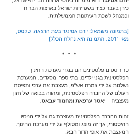
יורם אטינגר
הוא מומחה ביחסי ארצות הברית-ישראל,
כיהן בעבר כציר בשגרירות ישראל בארצות הברית
וכמנהל לשכת העיתונות הממשלתית.
[בתמונה משמאל: יורם אטינגר בעת הרצאה. טקסס,
מאי 2011. התמונה היא נחלת הכלל]
* * *
טרוריסטים פלסטינים הם בוגרי מערכת החינוך
הפלסטינית בגני ילדים, בתי ספר ומסגדים. המערכת
נשלטת על ידי צמרת אש"פ, מעצבת את ערכי ותפיסת
העולם של החברה הפלסטינית, ומהווה בבואה של חזון
מעצביה –
יאסר ערפאת ומחמוד עבאס.
זהות החברה הפלסטינית מעוצבת גם על ידי הניסיון
ההיסטורי, אך זה מוצג ומסולף על ידי מערכת החינוך,
המעצבת את אופי הדור הבא.