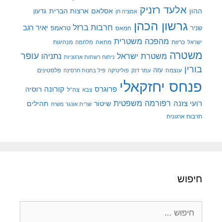
אלעד רזניק
ההון
אסלאם
ארצות הברית
גדעון
אמציה חן
גרשון הכהן
חרבות ברזל
יאיר רגב
שניר
טראמפ
חמאס
מהפכה משטרית
מנהיגות
ישראל
כרזות
מחאה
מלחמה
משטרה
עופר
משטרת ישראל
נתניהו
ניתוח רשתות ארגוניות
בורין
עוצמה
עזה
פלסטינים
עמר דנק
פוליטיקה
פיל בחנות חרסינה
פנחס יחזקאלי
קורונה
פרוגרס
רוסיה
צה"ל
צבא
רפורמה משפטית
רועי צזנה
שיטור
תהילים
שרית אונגר משיח
תרבות ארגונית
חיפוש
חיפוש: