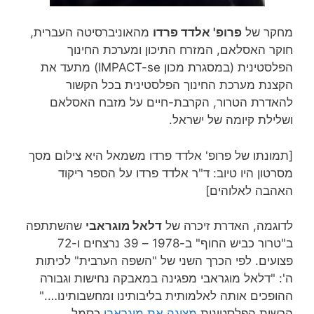
מחקר של
פרופ' אלדד פרדו
מהאוניברסיטה העברית,
חוקר האסלאם, המזרח התיכון ומערכת החינוך
הפלסטינית (במסגרת מכון IMPACT-se) מתעד את
הקצנת מערכת החינוך הפלסטינית בכל הקשור
להאדרת הטרור, הקרבת-חיים על מזבח האסלאם
ושלילת קיומה של ישראל.
[תמונתו של פרופ' אלדד פרדו משמאל היא צילום מסך
מסרטון היו טיוב: ד"ר אלדד פרדו על הספר ריקוד
האהבה לאלוהים]
לדוגמה, האדרת זיכרה של
דלאל מוגראבי
שהשתתפה
ב"טרור כביש החוף" ב-1978 – 39 נרצחים ו-72
פצועים. לפי הכרך השני של "השפה הערבית" לכיתות
ה': "דלאל מוגראבי מפגינה במאבקה נחישות וגבורה
ההופכים אותה לאלמותית בליבותינו ומחשבותינו…."
הרשות הפלסטינית
מציגה את מוגראבי
כסמל