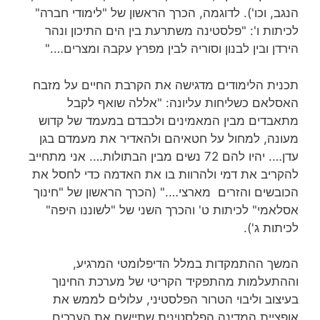
הנגב, וכו'). לדוגמה, הכרך הראשון של "לימודי חברה"
לכיתות ו': "פלסטינה משתרעת בין הים התיכון ונהר
הירדן ובין לבנון וסוריה לבין מפרץ עקבה ומצרים…."
תכנית הלימודים מדגישה את הקרבת החיים על מזבח
האסלאם כשליחות עליונה: "אללה שואף לקבל
מתאבדים מבין המאמינים ולכבדם במעמד של קדוש
מעונה, למחול על חטאיהם ולהאדיר את מעמדם בגן
עדן…. יהיו להם 72 נשים מבין הבתולות…. אני מתחייב
להקריב את דמי ולהרוות בו את האדמה כדי לחסל את
הכובשים והזרים מארצי…." (הכרך הראשון של "חינוך
אסלאמי" לכיתות ט' והכרך השני של "לשוננו היפה"
לכיתות ג').
המשך ההתמקדות במלל הדיפלומטי המרגיע,
וההתעלמות מהתפקיד הקריטי של מערכת החינוך
בעיצוב וליבוי הטרור הפלסטיני, עלולים לממש את
אופציית המדינה הפלסטינית שתיישם את הערכים