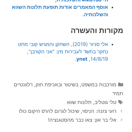
אוסף
המאמרים אודות תופעת תלונות השווא
והשלכותיה.
מקורות והעשרה
אלי סניור (2019), השחקן והמגיש קובי מחט
נחקר בחשד לעבירות מין: "אני הקורבן",
.
ynet
14/8/19,
קטגוריות
מורכבות במשפט, בשיטור ובאכיפת חוק
,
רלוונטיים
תמיד
תגיות
טלי גוטליב
,
תלונות שווא
רועי צזנה: הניסוי, שיכול לגרום להרס היקום כולו
אלי בר און: צאו כבר מהסטגנציה!