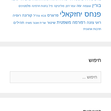
בורין
עוצמה
עזה
פלסטינים
עמר דנק
פוליטיקה
פיל בחנות חרסינה
פנחס יחזקאלי
קורונה
פרוגרס
רוסיה
צה"ל
צבא
רפורמה משפטית
רועי צזנה
שיטור
תהילים
שרית אונגר משיח
תרבות ארגונית
חיפוש
חיפוש: