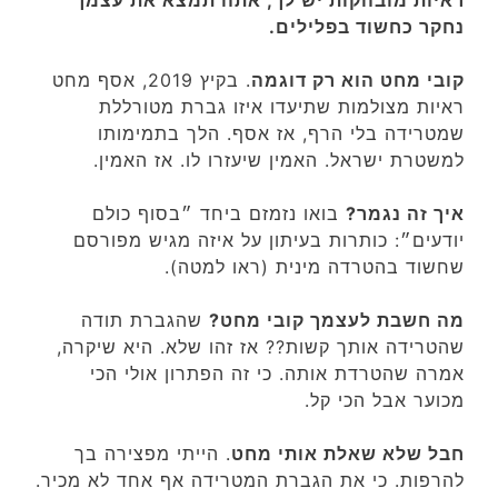
ראיות מובהקות יש לך, אתה תמצא את עצמך
נחקר כחשוד בפלילים.
קובי מחט הוא רק דוגמה
. בקיץ 2019, אסף מחט
ראיות מצולמות שתיעדו איזו גברת מטורללת
שמטרידה בלי הרף, אז אסף. הלך בתמימותו
למשטרת ישראל. האמין שיעזרו לו. אז האמין.
איך זה נגמר?
בואו נזמזם ביחד ״בסוף כולם
יודעים״: כותרות בעיתון על איזה מגיש מפורסם
שחשוד בהטרדה מינית (ראו למטה).
מה חשבת לעצמך קובי מחט?
שהגברת תודה
שהטרידה אותך קשות?? אז זהו שלא. היא שיקרה,
אמרה שהטרדת אותה. כי זה הפתרון אולי הכי
מכוער אבל הכי קל.
חבל שלא שאלת אותי מחט
. הייתי מפצירה בך
להרפות. כי את הגברת המטרידה אף אחד לא מכיר.