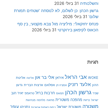
והשלכותיה
31 ביולי 2026
גרשון הכהן: כן לשלום, לא לנוסחה 'שטחים תמורת
שלום'
31 ביולי 2026
פנחס יחזקאלי: מיליציה מול צבא מקצועי, בין סף
הכאוס לקיפאון בירוקרטי
31 ביולי 2026
תגיות
אבי הראל
אלי בר און
איראן
WOKE
אליטת
אליטה
אלעד רזניק
ההון
אסלאם
ארצות הברית
גדעון
אמציה חן
גרשון הכהן
חרבות ברזל
יאיר רגב
שניר
טראמפ
חמאס
מהפכה משטרית
מנהיגות
ישראל
כרזות
מחאה
מלחמה
משטרה
עופר
משטרת ישראל
נתניהו
ניתוח רשתות ארגוניות