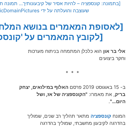
שעוצבה והועלתה על ידי PublicDomainPictures לאתר Pixabay]
[לאסופת המאמרים בנושא המלחמ
[לקובץ המאמרים על 'קונספצ
אלי בר און
הוא כלכלן המתמחה בניתוח מערכות
וחקר ביצועים
* * *
ב- 15 באוגוסט 2019 פרסם
האלוף במילואים, יצחק
בריק
, את מאמרו:
"הקונספציה של אז, ושל
היום…"
.
המונח
קונספציה
מתאר תהליך רב שנים, שמוליך
בהדרגה לקיבעון מחשבתי, שמוליך בהדרגה