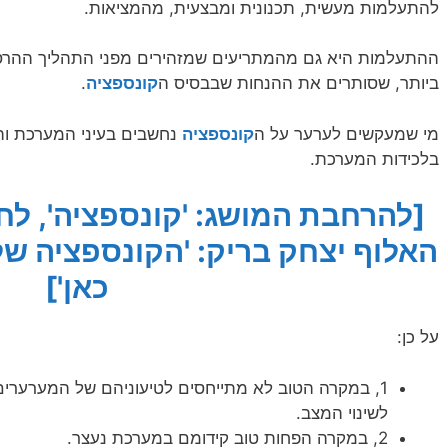
להתעלמות מעשית, תכנונית ומבצעית, מהמציאות.
ההתעלמות היא גם מהמתריעים שמזהירים מפני התהליך ההרסני 
ביותר, שסותרים את ההנחות שבבסיס ה
קונספציה
.
מי שמעקשים לערער על ה
קונספציה
נחשבים בעיני המערכת וה
בלכידות המערכת.
[להרחבת המושג: 'קונספציה', לחצ
האלוף יצחק בריק: 'הקונספציה של 
כאן']
על כן:
1, במקרה הטוב לא מתייחסים לטיעוניהם של המערערים על ה
לשינוי המצב.
2, במקרה הפחות טוב קידומם במערכת נעצר.