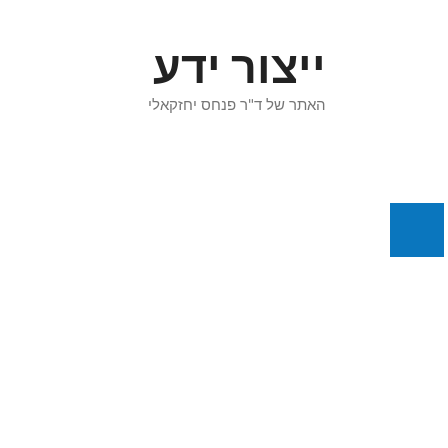
דלג
תוכן
ייצור ידע
האתר של ד"ר פנחס יחזקאלי