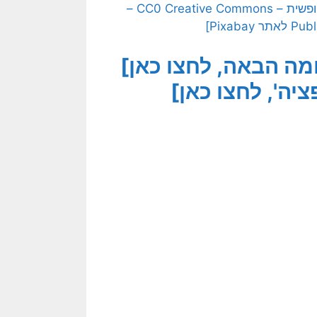
[בתמונה: קונספציה – להיות אסיר של קיבעונותיך… תמונה חופשית – CC0 Creative Commons –
ה הבאה, לחצו כאן]
יה', לחצו כאן]