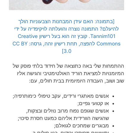
[בתמונה: האם עידן המבחנות הצבעוניות הולך
להיעלם? התמונה נוצרה והועלתה לויקיפדיה על ידי
Tannim101. קובץ זה הוא בעל רישיון Creative
Commons להפצה, תחת רישיון זהה, גרסה: CC BY
3.0]
ההתמחות שלי באה כתוצאה של חידוד בלתי פוסק של
המיומנויות למציאת הוריד האולטימטיבי והגישה אליו
שוב ושוב, העבודה היומיומית בבית חולים, עם:
אנשים מאתגרי ורידים, עקב טיפולי כימותרפיה;
או קטועי גפיים;
אנשים שגופם נפוח מרוב נוזלים ובצקות,
שהגישה הוורידית אליהם כמעט חסרת סיכוי;
מבוגרים שמחכים לגואלם;
ותשושים מחוסרי ורידים, כגון חולים ב-