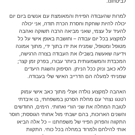
לביטחונו.
למרות שהעבודה הפיזית והמאומצת עם אנשים ביום יום
יכולה להיות שוחקת וחסרת הכרת תודה, אני יכולה
להעיד על עצמי, שאני מביאה הרבה תשוקה ואהבה
למקצוע בכל יום עבודה – וחושבת באופן אישי על כל
מטופל ומטופל, שמניח את ידו בתוך ידי, מתוך אמונה
וידיעה שאעשה בשבילו את העבודה בצורה הרגישה,
המכבדת והמשמעותית ביותר עבורו, בפרק זמן קצר;
ללא כאב ונזק ככל הניתן. הסיפוק והשגת היעדים
שמניתי למעלה הם הדרייב האישי שלי בעבודה.
האהבה למקצוע נולדה אצלי מתוך כאב אישי עמוק
ו'טנגו נצחי' עם מחלת הסרטן במשפחתי, בו איבדתי
לטובת המחלה את שני הורי ואחותי. הימים, החודשים
והשנים הארוכות, בהם ישבתי מול אחותי הגוססת; חוסר
התקווה והפרוק הפיזי של משפחתנו – כל אלה הביאו
אותי להילחם ולמרוד במחלה בכל כוחי. התקוות