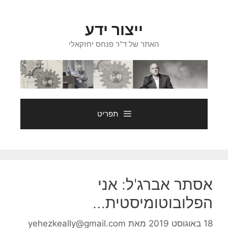
דלג
תוכן
ייצור ידע
האתר של ד"ר פנחס יחזקאלי
תפריט
אסתר אברג'ל: אני
הפלובוטומיסטית…
18 באוגוסט 2019
מאת
yehezkeally@gmail.com