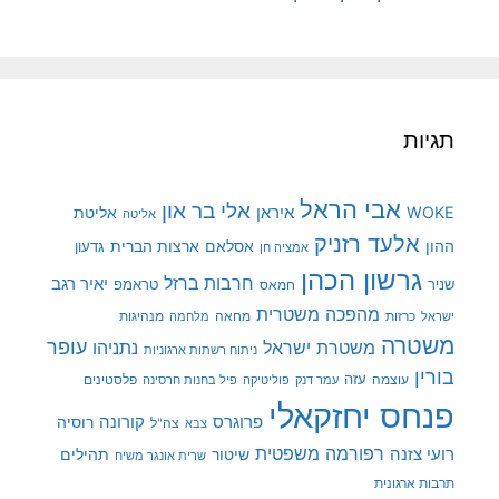
תגיות
אבי הראל
אלי בר און
איראן
WOKE
אליטת
אליטה
אלעד רזניק
ההון
אסלאם
ארצות הברית
גדעון
אמציה חן
גרשון הכהן
חרבות ברזל
יאיר רגב
שניר
טראמפ
חמאס
מהפכה משטרית
מנהיגות
ישראל
כרזות
מחאה
מלחמה
משטרה
עופר
משטרת ישראל
נתניהו
ניתוח רשתות ארגוניות
בורין
עוצמה
עזה
פלסטינים
עמר דנק
פוליטיקה
פיל בחנות חרסינה
פנחס יחזקאלי
קורונה
פרוגרס
רוסיה
צה"ל
צבא
רפורמה משפטית
רועי צזנה
שיטור
תהילים
שרית אונגר משיח
תרבות ארגונית