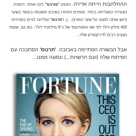
ההתלהבות הייתה אדירה.
המגזין
"פורבס"
כינה אותה:
היזמית
הצעירה המצליחה ביותר; מגזינים התחרו בשיבוץ תמונתה בעמוד בשער
(ראןו אותה למטה על שער הפורצ'ן…); ו
'תרנוס'
הצליחה לגייס במהירות
400 מיליון דולר לפי שווי אסטרונומי של כ־9 מיליארד דולר; כמו גם, שמות
נוצצים רבים לדירקטוריון שלה…
אבל הבשורה הסתיימה באכזבה.
'תרנוס'
הסתבכה עם
הפיתוח שלה (ועם הרשויות…) ונסוגה ממנו…