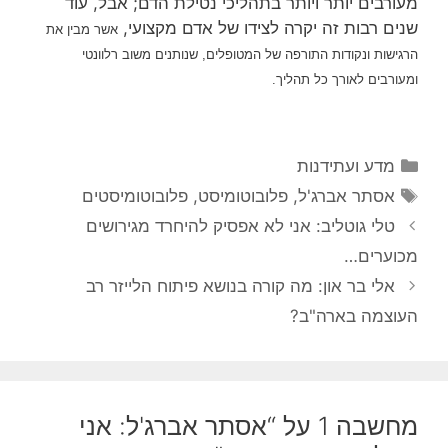
מעורבים יותר ויותר בתהליכי נטילת הדם; אבל, עוד
שנים רבות זה יקרה לצידו של אדם מקצועי,
אשר מבין את
הרגישות ונקודות התורפה של המטופלים, שנותנים משוב רלוונטי
ומעורבים לאורך כל תהליך.
קטגוריות
מדע ועתידנות
תגיות
אסתר אברג'ל
,
פלובוטומיסט
,
פלובוטומיסטים
טלי גוטליב: אני לא אפסיק להיחרד מגירושים
מכוערים…
אלי בר און: מה קורה בנושא פיתוח הלייזר רב
העוצמה בארה"ב?
מחשבה 1 על “אסתר אברג'ל: אני