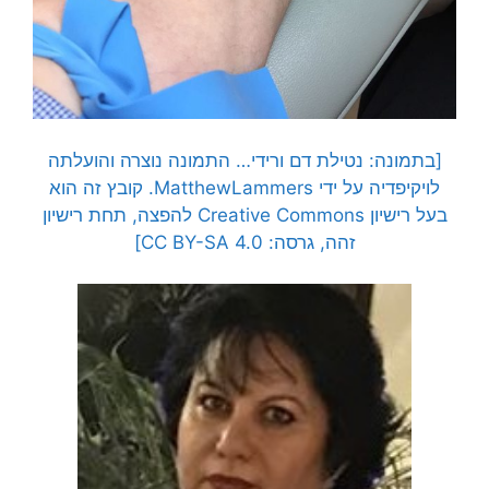
[בתמונה: נטילת דם ורידי… התמונה נוצרה והועלתה
לויקיפדיה על ידי
MatthewLammers.
קובץ זה הוא
בעל רישיון Creative Commons להפצה, תחת רישיון
זהה, גרסה: CC BY-SA 4.0]