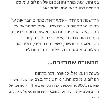
במיוחד, רמת מומחיותו וניסיונו של ה
פלובוטומיסט
קריטיים לחוויה של המטופל ולכאביו….
החדשנות המהירה – שמתרחשת בתחום הבריאות על
תחומי ההתמחות השונים שבו –
אינה
פוסחת גם על
תחום הזה. ההתפתחויות הטכנולוגיות בתחום בדיקות
הדם גורמות לרבים להאמין, כי בעתיד הקרוב,
הטכנולוגיות החדשות, לשאיבת דם ורידי, יחליפו את
ה
פלובוטומיסטים
במרפאות ובקופות החולים.
הבשורה שהכזיבה…
בשנת 2014 נפל, לכאורה, דבר בתחום
ה
פלובוטומיסטיקה
: יזמית צעירה בשם
אליזבת הולמס
–
שהקימה ב־2003 את הסטארט-אפ
תרנוס
(Theranos) –
קראה תגר על
דרך ביצוע בדיקות הדם המוכרת, והבטיחה פיתוח חדשני של
בדיקות דם
ביתיות.