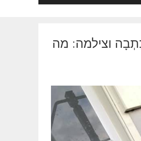
ּתְבָה וצילמה: מה