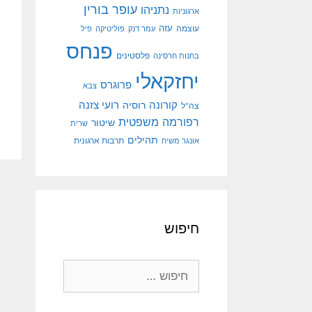
עופר בורין
נתניהו
ארגוניות
עוצמה
עזה
עמר דנק
פוליטיקה
פיל
פנחס
פלסטינים
בחנות חרסינה
יחזקאלי
פרוגרס
צבא
קורונה
רועי צזנה
רוסיה
צה"ל
רפורמה משפטית
שיטור
שרית
תהילים
אונגר משיח
תרבות ארגונית
חיפוש
חיפוש: