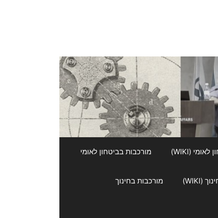
אומי (WIKI)
מורכבות בביטחון לאומי
 (WIKI)
מורכבות בחינוך