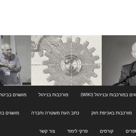
ם במורכבות ובניהול (WIKI)
מורכבות בניהול
מושגים בביטחון ל
מורכבות באכיפת חוק
כתב העת משטרה וחברה
מושגים בחינוך
פרים
קורסים
פרקי לימוד
צור קשר