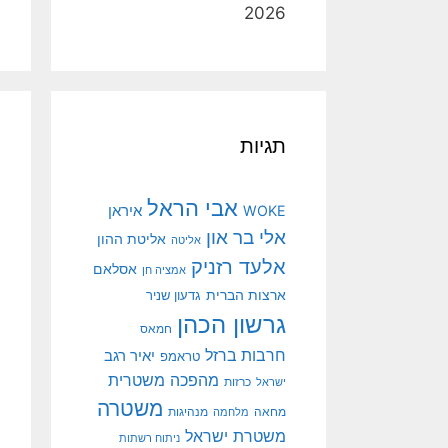
2026
תגיות
אבי הראל
איראן
WOKE
אלי בר און
אליטת ההון
אליטה
אלעד רזניק
אסלאם
אמציה חן
ארצות הברית
גדעון שניר
גרשון הכהן
חמאס
חרבות ברזל
יאיר רגב
טראמפ
מהפכה משטרית
ישראל
כרזות
משטרה
מנהיגות
מחאה
מלחמה
משטרת ישראל
ניתוח רשתות