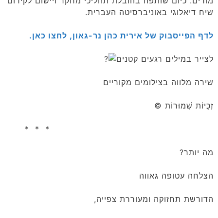
מורים. כיום שותפה בהובלת תהליכי מחקר ויישום לקידום
שיח דיאלוגי באוניברסיטה העברית.
לדף הפייסבוק של אירית כהן נר-גאון, לחצו כאן.
לצייר במילים רגעים קטנים
שירה מלווה בצילומים מקוריים
זְכֻיּוֹת שְׁמוּרוֹת ©
* * *
מה יותר?
הצלחה עטופה גאווה
הדורשת תחזוקה ומעוררת צפייה,