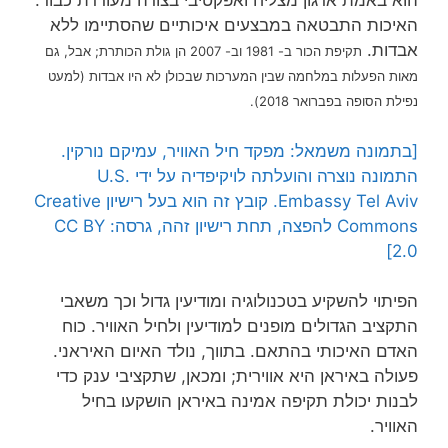
הוא באמת ארגון מצליח ואפקטיבי בצורה מעוררת כבוד.
האיכות התבטאה במבצעים איכותיים שהסתיימו ללא
אבדות.
תקיפת הכור ב- 1981 וב- 2007 הן גולת הכותרת; אבל, גם
מאות הפעלות במלחמה שבין המערכות שבכולן לא היו אבדות (למעט
נפילת הסופה בפברואר 2018).
[בתמונה משמאל: מפקד חיל האוויר, עמיקם נורקין.
התמונה נוצרה והועלתה לויקיפדיה על ידי U.S.
Embassy Tel Aviv. קובץ זה הוא בעל רישיון Creative
Commons להפצה, תחת רישיון זהה, גרסה: CC BY
2.0]
הפיתוי להשקיע בטכנולוגיה ומודיעין גדול וכך משאבי
התקציב הגדולים מופנים למודיעין ולחיל האוויר. כוח
האדם האיכותי בהתאם. בתווך, נולד האיום האיראני.
פעולה באיראן היא אווירית; ומכאן, שתקציבי ענק כדי
לבנות יכולת תקיפה אמינה באיראן הושקעו בחיל
האוויר.