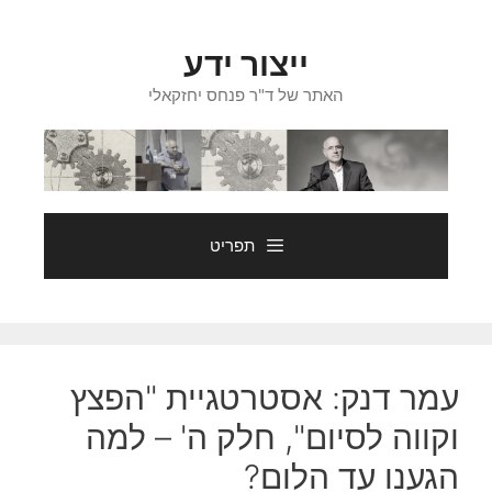
דלג
תוכן
ייצור ידע
האתר של ד"ר פנחס יחזקאלי
תפריט
עמר דנק: אסטרטגיית "הפצץ
וקווה לסיום", חלק ה' – למה
הגענו עד הלום?