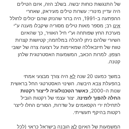
של התנגשות כוחות יבשה. בשלב הזה, איום הטילים
היה עדיין מינורי: עשרות טילים מעיראק, שאחרי
ההפתעה ב-1991, היה ברור שהנזק שהם יכולים לחולל
אינו
רב; מספר מאות טילים מסוריה שיקבלו מענה ע"י
מערכת החץ שפותחה וע"י חיל האוויר, כך שהאיום
השיורי שלהם ניתן להכלה במלחמה; קטיושות קצרות
טווח של חיזבאללה שמאיימות על רצועה צרה של ישובי
הצפון. למרות הכאב, המשמעות האסטרטגית שלהן
קטנה.
במשך כמעט 20 שנה
לא
היה צורך מבצעי אמתי
בהפעלת צבא היבשה. השינוי האסטרטגי החל בראשית
שנות ה-2000,
כאשר הטכנולוגיה לייצור רקטות
החלה להפוך לזמינה
. יצור עצמי של רקטות הוביל
לתחילת ירי הקסאמים על שדרות, הסורים החלו לייצר
רקטות בהיקף תעשייתי.
המשמעות של האיום
לא
הובנה בישראל כראוי (לכל