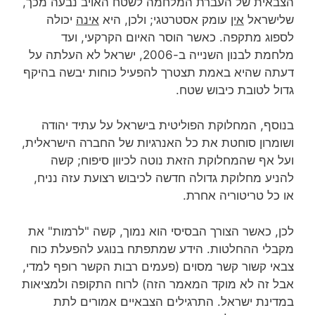
הצבאית של העברת המלחמה לשטח האויב נבעה מכך,
שלישראל
אין
עומק אסטרטגי; ולכן, היא
אינה
יכולה
לספוג מתקפה. כאשר הוסר האיום הקרקעי, ועד
מלחמת לבנון השנייה ב-2006, ישראל לא העלתה על
דעתה שהיא באמת תצטרך להפעיל כוחות יבשה בהיקף
גדול לטובת כיבוש שטח.
בנוסף, המחלוקת הפוליטית בישראל על עתיד יהודה
ושומרון סוחטת את כל האנרגיות של החברה הישראלית,
ועל אף שהמחלוקת הזאת נוטה לכיוון סיפוח; קשה
להניע מחלוקת גדולה חדשה לכיבוש רצועת עזה נניח,
או כל טריטוריה אחרת.
לכן, כאשר הצורך הבסיסי הוא נמוך, קשה "לרמות" את
מקבלי ההחלטות. הידע שמתפתח בנוגע להפעלת כוח
צבאי קשור קשר מסוים (פעמים רבות הקשר רופף למדי,
אבל זה לא מוקד המאמר הזה) לרוח התקופה ולמציאות
במדינת ישראל. התרגילים הצבאיים אמורים לתת