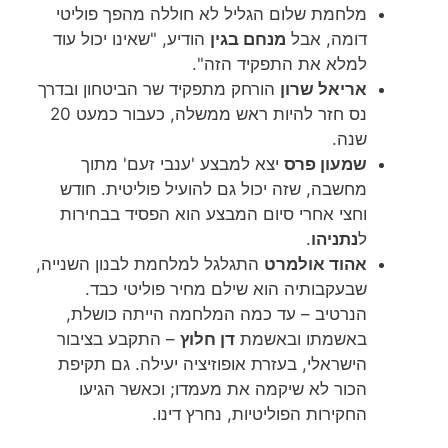
מלחמת שלום הגליל לא חוללה מהפך פוליטי
דומה, אבל
מנחם בגין
הודיע, "שאינו יכול עוד
למלא את התפקיד הזה".
אריאל שרון
הורחק מתפקיד שר הביטחון ובדרך
נס חזר להיות ראש ממשלה, כעבור כמעט 20
שנה.
שמעון פרס
יצא למבצע 'ענבי זעם' מתוך
מחשבה, שזה יכול גם להועיל פוליטית. חודש
וחצי אחרי סיום המבצע הוא הפסיד בבחירות
ל
נתניהו
.
אהוד אולמרט
התגלגל למלחמת לבנון השנייה,
שבעקבותיה הוא שילם מחיר פוליטי כבד.
הנרטיב – עד כמה המלחמה הייתה כושלת,
באשמתו ובאשמת
דן חלוץ
– התקבע בציבור
הישראלי, בעזרת אופוזיציה יעילה. גם תקיפת
הכור לא שיקמה את מעמדו; וכאשר הגיעו
החקירות הפוליטיות, נחרץ דינו.