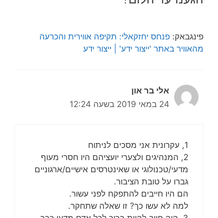
פינגבאק:
פנחס יחזקאלי: תקיפה אווירית והכרעה
מהאוויר באתר 'ייצור ידע' | ייצור ידע
אלי בר און
24 במאי 2019 בשעה 12:24
1, עקרונית אני מסכים לניתוח
2, המנהיגים ולצערי יועציהם היו חסרי מעוף
מדעי/טכנולוגי או שאינטרסים אישיים/ארגוניים
גברו על טובת הציבור.
הם היו חייבים להתפקח לפני עשור.
למה לא עשו כך? זו שאלה שתחקר.
3, היה חייב להיות ברור לכל אדם מדעי כבר