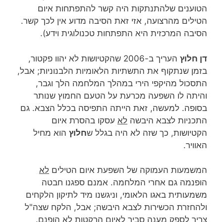
הטוענים שלהתנתקות היה קשר להתפתחות איום
הטילים מהרצועה, אזי זאת הסיבה מדוע אין לכך קשר.
הסיבה המרכזית היא התפתחות טכנולוגית וידע).
דן חלוץ
העריך ב-2006 שהקטיושות לא יהוו פקטור,
בזמן שנתקוף את התשתיות הלאומיות הלבנוניות; אבל,
התסכול מהיקפי הירי במהלך המלחמה הלך וגבר,
והיתה לו השפעה מכרעת על הטעם החמוץ שנותר
בסופה. למעשה, זאת הייתה התפיסה בכלל הצבא. גם
התכניות לצבא היבשה
לא
עסקו בהסרת איום
הקטיושות, כך שזה לא היה בגלל ש
חלוץ
הוא מחיל
האוויר.
המשמעות העמוקה של השפעת איום הטילים
לא
הופנמה גם אחרי המלחמה. אמנם ספגנו חבטה
משמעותית באגו הלאומי, וניגשנו מיד לתיקון הלקחים
ולהחזרת הכשירות לצבא היבשה; אבל, הלקח שצה"ל
צריך לספק מענה סביר לאיום הרקטות
לא
הופנם.