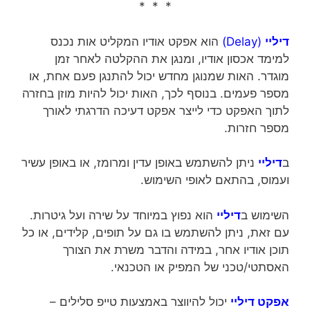
* * *
דיליי
(Delay)
הוא אפקט אודיו המקליט אות נכנס
למימד אכסון אודיו, ומנגן את ההקלטה לאחר זמן
מוגדר. האות שמנוגן מחדש יכול להתנגן פעם אחת, או
מספר פעמים. בנוסף לכך, האות יכול להיות מוזן בחזרה
לתוך האפקט כדי לייצר אפקט דעיכה הדרגתי לאורך
מספר חזרות.
ב
דיליי
ניתן להשתמש באופן עדין ומרומז, או באופן עשיר
ועמוס, בהתאם לאופי השימוש.
השימוש ב
דיליי
הוא נפוץ במיוחד על שירה ועל גיטרות.
עם זאת, ניתן להשתמש בו גם על תופים, קלידים, או כל
תוכן אודיו אחר, במידה והדבר משרת את הצורך
האסתטי/טכני של המפיק או הטכנאי.
אפקט דיליי
יכול להיווצר באמצעות טייפ סלילים –