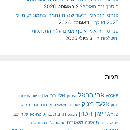
ב'סזון' נגד האצ"ל?
2 באוגוסט 2026
פנחס יחזקאלי: תיעוד שנאת נתניהו בתמונות, מיולי
2025 ואילך
1 באוגוסט 2026
פנחס יחזקאלי: אוסף ממים על ההתנתקות
והשלכותיה
31 ביולי 2026
תגיות
אבי הראל
אלי בר און
איראן
WOKE
אליטת
אליטה
אלעד רזניק
ההון
אסלאם
ארצות הברית
גדעון
אמציה חן
גרשון הכהן
חרבות ברזל
יאיר רגב
שניר
טראמפ
חמאס
מהפכה משטרית
מנהיגות
ישראל
כרזות
מחאה
מלחמה