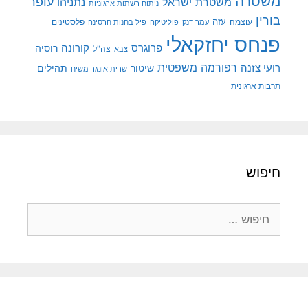
משטרה
עופר
משטרת ישראל
נתניהו
ניתוח רשתות ארגוניות
בורין
עוצמה
עזה
פלסטינים
עמר דנק
פוליטיקה
פיל בחנות חרסינה
פנחס יחזקאלי
קורונה
פרוגרס
רוסיה
צה"ל
צבא
רפורמה משפטית
רועי צזנה
שיטור
תהילים
שרית אונגר משיח
תרבות ארגונית
חיפוש
חיפוש: