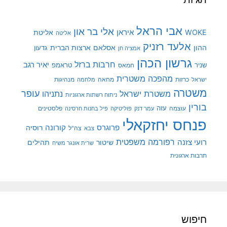
אבי הראל
אלי בר און
איראן
WOKE
אליטת
אליטה
אלעד רזניק
ההון
אסלאם
ארצות הברית
גדעון
אמציה חן
גרשון הכהן
חרבות ברזל
יאיר רגב
שניר
טראמפ
חמאס
מהפכה משטרית
מנהיגות
ישראל
כרזות
מחאה
מלחמה
משטרה
עופר
משטרת ישראל
נתניהו
ניתוח רשתות ארגוניות
בורין
עוצמה
עזה
פלסטינים
עמר דנק
פוליטיקה
פיל בחנות חרסינה
פנחס יחזקאלי
קורונה
פרוגרס
רוסיה
צה"ל
צבא
רפורמה משפטית
רועי צזנה
שיטור
תהילים
שרית אונגר משיח
תרבות ארגונית
חיפוש