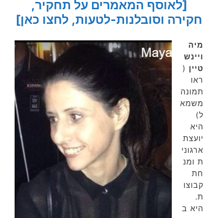
[לאוסף המאמרים על תחקיר,
חקירה וסובלנות-לטעות, לחצו כאן]
מיה
ויינש
טיין
(
ראו
תמונה
משמא
ל)
היא
יועצת
ארגוני
ת
ומנ
חת
קבוצו
ת.
היא
ב