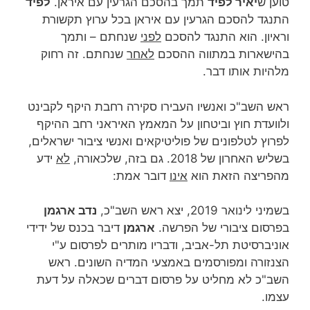
טוען ש
יאיר לפיד
תמך בהסכם הגרעין עם איראן.
לפיד
התנגד להסכם הגרעין עם איראן בכל ערוץ תקשורת
וראיון. הוא התנגד להסכם
לפני
שנחתם – ותמך
בהישארות במתווה ההסכם
לאחר
שנחתם. זה רחוק
מלהיות אותו דבר.
ראש השב"כ ואנשיו העבירו סקירה רחבת היקף לקבינט
ולוועדת חוץ וביטחון על המאמץ האיראני רחב ההיקף
לפרוץ לטלפונים של פוליטיקאים ואנשי ציבור ישראלים,
בשליש האחרון של 2018. גם בזה, שלכאורה,
לא
ידע
מהפריצה הזאת הוא
אינו
דובר אמת:
בשמיני לינואר 2019, יצא ראש השב"כ,
נדב ארגמן
בפרסום ציבורי של הפרשה.
ארגמן
דיבר בכנס של ידידי
אוניברסיטת תל-אביב, ודבריו מותרים לפרסום ע"י
הצנזורה ומפורסמים באמצעי המדיה השונים. ראש
השב"כ לא מחליט על פרסום דברים שכאלה על דעת
עצמו.