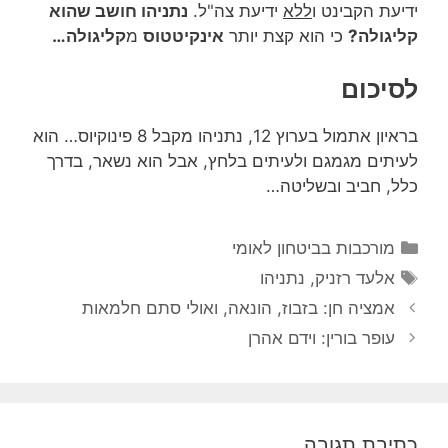
ידיעת הקבינט ו
ללא
ידיעת צה"ל.
נתניהו חושב שהוא
קליגולה?
כי הוא קצת יותר
אינקיטטוס
מ
קליגולה…
לסיכום
בראיון אתמול בערוץ 12, נתניהו מקבל 8 פינוקיוס… הוא
לעיתים מגמגם ולעיתים בלחץ, אבל הוא נשאר, בדרך
כלל, חביב ובשליטה…
קטגוריות
מורכבות בביטחון לאומי
תגיות
אלעד רזניק
,
נתניהו
אמציה חן: בזבוז, הונאה, ואולי סתם חלמאות
עופר בורין: וידם אהרן
כתיבת תגובה