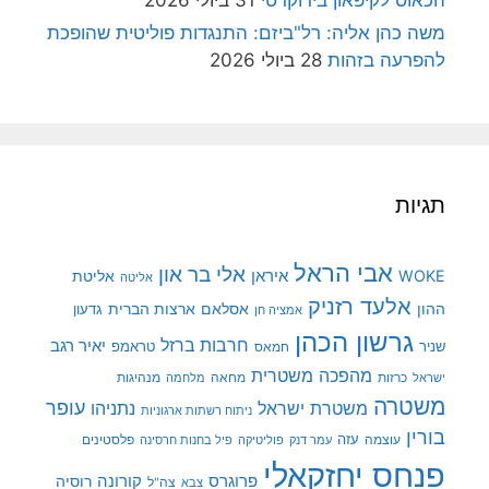
הכאוס לקיפאון בירוקרטי
31 ביולי 2026
משה כהן אליה: רל"ביזם: התנגדות פוליטית שהופכת
להפרעה בזהות
28 ביולי 2026
תגיות
אבי הראל
אלי בר און
איראן
WOKE
אליטת
אליטה
אלעד רזניק
ההון
אסלאם
ארצות הברית
גדעון
אמציה חן
גרשון הכהן
חרבות ברזל
יאיר רגב
שניר
טראמפ
חמאס
מהפכה משטרית
מנהיגות
ישראל
כרזות
מחאה
מלחמה
משטרה
עופר
משטרת ישראל
נתניהו
ניתוח רשתות ארגוניות
בורין
עוצמה
עזה
פלסטינים
עמר דנק
פוליטיקה
פיל בחנות חרסינה
פנחס יחזקאלי
קורונה
פרוגרס
רוסיה
צה"ל
צבא