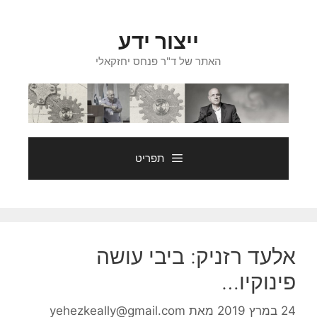
דלג
תוכן
ייצור ידע
האתר של ד"ר פנחס יחזקאלי
תפריט
אלעד רזניק: ביבי עושה
פינוקיו…
24 במרץ 2019
מאת
yehezkeally@gmail.com