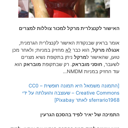
האישור לקנצלרית מרקל למכור צוללות למצרים
אומר בראיון שבנקודת האישור לקנצלרית הגרמנית,
אנגלה מרקל
, הוא כבר
לא
מחזיק במניות; ולאחר מכן
טוען, שהאישור ל
מרקל
ניתן בתקופת נשיא מצרים
לשעבר,
חוסני מובראק
. רק ש
בתקופת
מובראק
הוא
עוד החזיק במניות NMDM…
[התמונה משמאל היא תמונה חופשית – CC0
Creative Commons – שעוצבה והועלתה על ידי
sferrario1968 לאתר Pixabay]
התמיכה של יאיר לפיד בהסכם הגרעין