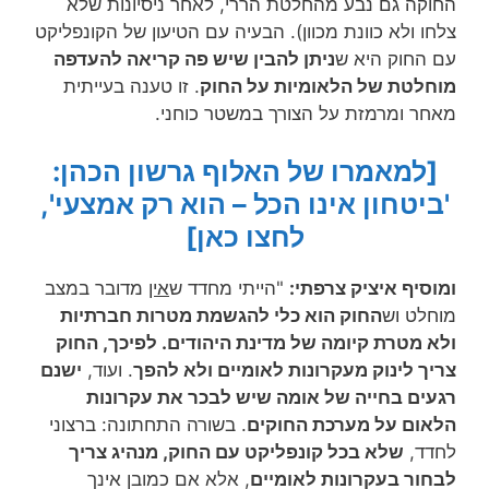
החוקה גם נבע מהחלטת הררי, לאחר ניסיונות שלא
צלחו ולא כוונת מכוון). הבעיה עם הטיעון של הקונפליקט
עם החוק היא ש
ניתן להבין שיש פה קריאה להעדפה
מוחלטת של הלאומיות על החוק
. זו טענה בעייתית
מאחר ומרמזת על הצורך במשטר כוחני.
[למאמרו של האלוף גרשון הכהן:
'ביטחון אינו הכל – הוא רק אמצעי',
לחצו כאן]
ומוסיף איציק צרפתי:
"הייתי מחדד ש
אין
מדובר במצב
מוחלט וש
החוק הוא כלי להגשמת מטרות חברתיות
ולא מטרת קיומה של מדינת היהודים. לפיכך, החוק
צריך לינוק מעקרונות לאומיים ולא להפך
. ועוד,
ישנם
רגעים בחייה של אומה שיש לבכר את עקרונות
הלאום על מערכת החוקים
. בשורה התחתונה: ברצוני
לחדד,
שלא בכל קונפליקט עם החוק, מנהיג צריך
לבחור בעקרונות לאומיים
, אלא אם כמובן אינך