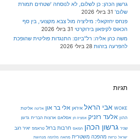
גרשון הכהן: כן לשלום, לא לנוסחה 'שטחים תמורת
שלום'
31 ביולי 2026
פנחס יחזקאלי: מיליציה מול צבא מקצועי, בין סף
הכאוס לקיפאון בירוקרטי
31 ביולי 2026
משה כהן אליה: רל"ביזם: התנגדות פוליטית שהופכת
להפרעה בזהות
28 ביולי 2026
תגיות
אבי הראל
אלי בר און
איראן
WOKE
אליטת
אליטה
אלעד רזניק
ההון
אסלאם
ארצות הברית
גדעון
אמציה חן
גרשון הכהן
חרבות ברזל
יאיר רגב
שניר
טראמפ
חמאס
מהפכה משטרית
מנהיגות
ישראל
כרזות
מחאה
מלחמה