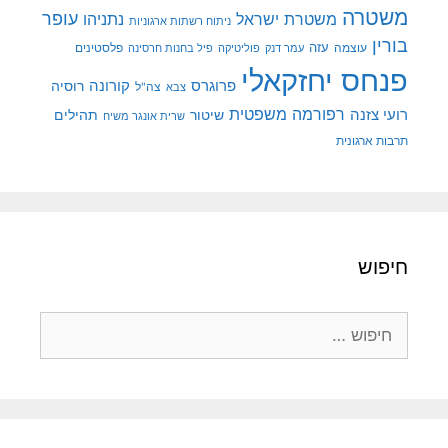
משטרה
עופר
משטרת ישראל
נתניהו
ניתוח רשתות ארגוניות
בורין
עוצמה
עזה
פלסטינים
עמר דנק
פוליטיקה
פיל בחנות חרסינה
פנחס יחזקאלי
קורונה
פרוגרס
רוסיה
צה"ל
צבא
רפורמה משפטית
רועי צזנה
שיטור
תהילים
שרית אונגר משיח
תרבות ארגונית
חיפוש
חיפוש: