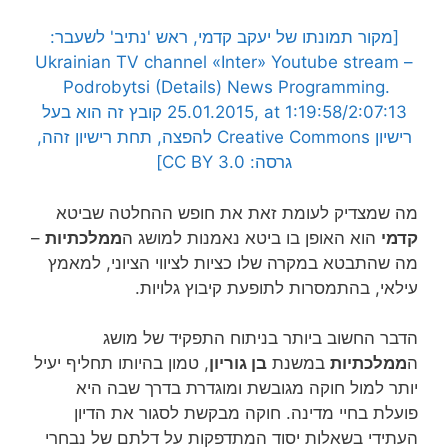
[מקור תמונתו של יעקב קדמי, ראש 'נתיב' לשעבר:
Ukrainian TV channel «Inter» Youtube stream
–
Podrobytsi (Details) News Programming.
25.01.2015, at 1:19:58/2:07:13
קובץ זה הוא בעל
רישיון Creative Commons להפצה, תחת רישיון זהה,
גרסה: CC BY 3.0]
מה שמצדיק לעומת זאת את חופש ההחלטה שביטא
קדמי
הוא האופן בו ביטא נאמנות למושג ה
ממלכתיות
–
מה שהתבטא במקרה שלו כציות לציווי הציוני, למאמץ
עילאי, בהתמסרות לתופעת קיבוץ גלויות.
הדבר החשוב ביותר בניתוח התפקיד של מושג
ה
ממלכתיות
במשנת
בן גוריון
, טמון בהיותו תחליף יעיל
יותר למול חוקה מגובשת ומוגדרת בדרך שבה היא
פועלת בחיי מדינה. חוקה מבקשת לסגור את הדיון
העתידי בשאלות יסוד המתדפקות על דלתם של נבחרי