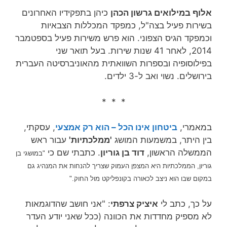
אלוף במילואים גרשון הכהן
כיהן בתפקידיו האחרונים
בשירות פעיל בצה"ל, כמפקד המכללות הצבאיות
וכמפקד הגיס הצפוני. הוא פרש משירות פעיל בספטמבר
2014, לאחר 41 שנות שירות‏. בעל תואר שני
בפילוסופיה ובספרות השוואתית מהאוניברסיטה העברית
בירושלים. נשוי ואב ל-3 ילדים.
* * *
במאמרי,
ביטחון אינו הכל – הוא רק אמצעי
, עסקתי,
בין היתר, במשמעות המושג
'ממלכתיות'
עבור ראש
הממשלה הראשון,
דוד בן גוריון
. כתבתי שם כי
"במושגי בן
גוריון, הממלכתיות היא המצפן העמוק שצריך להנחות את המנהיג גם
במקום שבו הוא ניצב לכאורה בקונפליקט מול החוק."
על כך, כתב לי
איציק צרפתי
: "אני חושב שהדוגמאות
לא מספיק מחדדות את הכוונה (ככל שאני יודע העדר