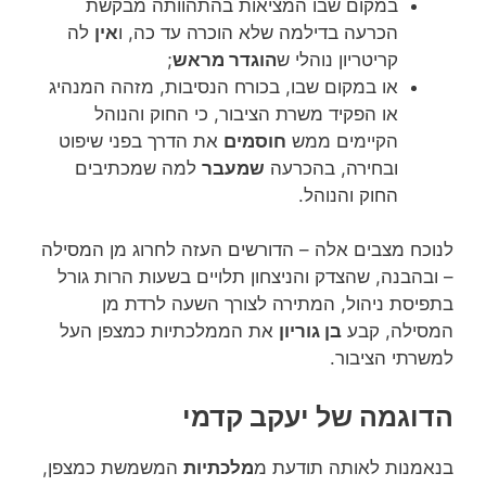
במקום שבו המציאות בהתהוותה מבקשת
הכרעה בדילמה שלא הוכרה עד כה, ו
אין
לה
קריטריון נוהלי ש
הוגדר מראש
;
או במקום שבו, בכורח הנסיבות, מזהה המנהיג
או הפקיד משרת הציבור, כי החוק והנוהל
הקיימים ממש
חוסמים
את הדרך בפני שיפוט
ובחירה, בהכרעה
שמעבר
למה שמכתיבים
החוק והנוהל.
לנוכח מצבים אלה – הדורשים העזה לחרוג מן המסילה
– ובהבנה, שהצדק והניצחון תלויים בשעות הרות גורל
בתפיסת ניהול, המתירה לצורך השעה לרדת מן
המסילה, קבע
בן גוריון
את הממלכתיות כמצפן העל
למשרתי הציבור.
הדוגמה של יעקב קדמי
בנאמנות לאותה תודעת מ
מלכתיות
המשמשת כמצפן,