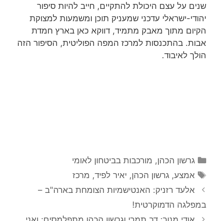
שנים על עצם היכולת להתקיים, חייב להיות סיפור
יהודי-ישראלי עדכני שמעניק תוכן ומשמעות למצוקת
הקיום מתוך מאבק מתמיד, דווקא כאן בארץ חמדת
אבות. בהתכנסות למרכז המפה הפוליטית, הסיפור הזה
הולך לאיבוד.
קטגוריות
גרשון הכהן
,
מורכבות בביטחון לאומי
תגיות
אמצע
,
גרשון הכהן
,
יאיר לפיד
,
מרכז
אלעד רזניק: האנטישמיות הצומחת בארה"ב –
במפלגה הדמוקרטית!
אודי מנור: דב תמרי וגרשון הכהן מתפלמסים; ואני