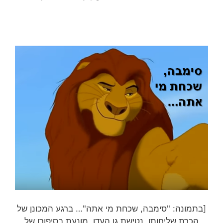
[בתמונה: "סימבה, שכחת מי אתה"… ברגע המכונן של
הכרת שליחותו, נטישת גן העדן, מונעת בסיפורו של