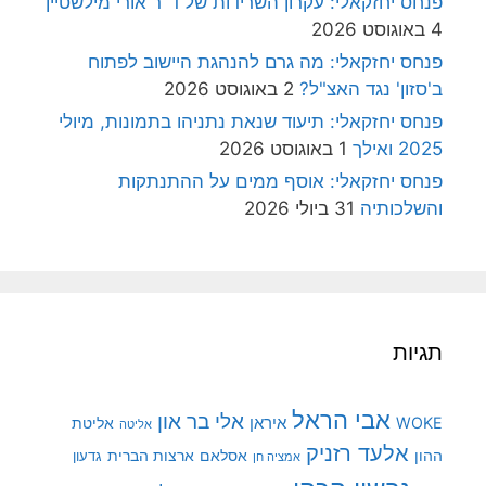
פנחס יחזקאלי: עקרון השרידות של ד"ר אורי מילשטיין
4 באוגוסט 2026
פנחס יחזקאלי: מה גרם להנהגת היישוב לפתוח
ב'סזון' נגד האצ"ל?
2 באוגוסט 2026
פנחס יחזקאלי: תיעוד שנאת נתניהו בתמונות, מיולי
2025 ואילך
1 באוגוסט 2026
פנחס יחזקאלי: אוסף ממים על ההתנתקות
והשלכותיה
31 ביולי 2026
תגיות
אבי הראל
אלי בר און
איראן
WOKE
אליטת
אליטה
אלעד רזניק
ההון
אסלאם
ארצות הברית
גדעון
אמציה חן