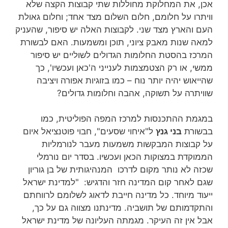
אכן, את המחלוקת מחוללות שתי קבוצות הקצה שלא
וויתרו על חלומם, חלום השלום מצד אחד; וחלום גאולת
העם והארץ מצד שני. לקבוצות האלה יש סיפור, שהעניק
למאה שנות מאבק ציוני, תוכן ומשמעות. האם לבשורת
המרכז בהסטת החלומות הגדולים לשוליים יש סיפור
ממשי, או רק הצטמצמות לענייני ה'כאן ועכשיו', כך
שהייאוש יהיה יותר נוח – כמו בזוגיות אפורה ויציבה
שוויתרה על תשוקה, אהבה וחלומות גדולים?
במגמת ההתכנסות למרכז המפה הפוליטית, כמו
בבשורת
בני גנץ
ל"איחוי שסעים", חבוי פוטנציאל איום
על קבוצות המבקשות משמעות מעבר לנורמליות
הממוקדת במצוקות הכאן ועכשיו. בסדר יום נורמלי
שכזה לא נותר מקום לדרכו המנהיגותית של בן גוריון
שגם לאחר קום המדינה חזר והדגיש: "למדינת ישראל
ייעוד מיוחד. כל מדינה חייבת לדאוג לשלומם לרווחתם
והתקדמותם של תושביה. מדינתנו מצווה גם על כך,
אבל אין זה העיקר. מגמתה העליונה של מדינת ישראל