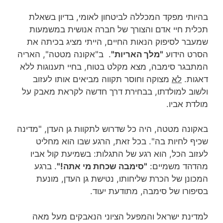
בהיותי מפקד המכללה לביטחון לאומי, בדיון בשאלת
תכלית חיי אדם והצורך של חברה אנושית במשמעות
שמעבר לסיפוק הנאות החיים, הייתי מציג בכיתה את
הסרט הידוע
"מלך האריות"
. ב"אקונה מטטה", האריה
המתבגר סימבה, מצא מקלט בטוח, בחיי תענוגות ללא
דאגות.
לא
מצוקה וחוסר תקווה מביאים אותו לעזוב
ולשוב למולדתו, בבחירת דרך חדשה לקראת מאבק על
מולדת אביו.
באקונה מטטה, היה כל שדרוש לתקוות גן העדן, "מדינה
שכיף לחיות בה". בכל זאת, הרגע שבו הוא מחליט
לעזוב הכל, הוא רגע של התגלות: בשמיעת קול אביו
מהדהד משמיים:
"סימבה שכחת מי אתה!"
. ברגע
המכונן של הכרת שליחותו, נטישת גן העדן, מונעת
בסיפורו של סימבה, מתודעת יעוד.
למדינת ישראל והמפעל הציוני הנאבקים מעל מאה