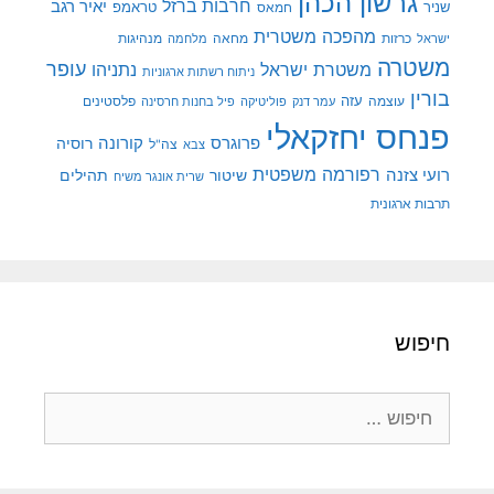
גרשון הכהן
חרבות ברזל
יאיר רגב
שניר
טראמפ
חמאס
מהפכה משטרית
מנהיגות
ישראל
כרזות
מחאה
מלחמה
משטרה
עופר
משטרת ישראל
נתניהו
ניתוח רשתות ארגוניות
בורין
עוצמה
עזה
פלסטינים
עמר דנק
פוליטיקה
פיל בחנות חרסינה
פנחס יחזקאלי
קורונה
פרוגרס
רוסיה
צה"ל
צבא
רפורמה משפטית
רועי צזנה
שיטור
תהילים
שרית אונגר משיח
תרבות ארגונית
חיפוש
חיפוש: