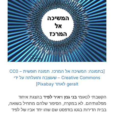
[בתמונה: המשיכה אל המרכז. תמונה חופשית – CC0
Creative Commons – שעוצבה והועלתה על ידי
geralt לאתר Pixabay]
הקשבתי לנאומי
בני גנץ
ו
יאיר לפיד
בהצגת איחוד
מפלגותיהם. לא במקרה, הסיפור שלהם מתחיל בשואה,
בבית הדירות בגטו בודפסט שם שהו יחד אביו של לפיד