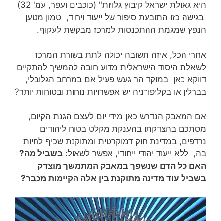
היא גאולת ישראל קיבוץ גלויות" (כוכבים ועפר, עמ' 32)
בגישה כזו התובעת סיפור של ייעוד ויחוד, טמון מטען
הנפץ שמגמת ההתכנסות למרכז מבקשת לעקוף.
אחרי הכל, איזה תשובה יכולה לתת בשורת המרכז
לשאלת היסוד הישראלית מדוע חובה להמשיך להתקיים
דווקא כאן במוקד הר געש פעיל אם במרחב הגלובלי,
בברלין או בקליפורניה יש אפשרויות נוחות ובטוחות יותר?
אם המאבק הנדרש כאן מידי יום לעצם הגנת הקיום,
מסתכם בהצדקתו בהענקת מקלט בטוח ליהודים
נרדפים, במדינת חוק דמוקרטית ומתוקנת שכיף לחיות
בה, ללא ייעוד יהודי ייחודי, אפשר לשאול:
בשביל מה?
האם כל הדם שנשפך במאבק המתמשך מוצדק
בשביל עוד מדינה מתוקנת בין אלה הקיימות מכבר?