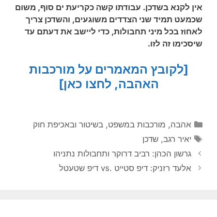
אין לקנא בשדכן. עבודתו קשה כקריעת ים סוף, משום
שכמעט תמיד שני הצדדים משוגעים, והשדכן צריך
לאחוז בכל מיני תחבולות, כדי ליישב את דעתם עד
שיסכימו זה לזו.
[לקובץ המאמרים על מורכבות
האהבה, לחצו כאן]
קטגוריות
אהבה
,
מורכבות במשפט, בשיטור ובאכיפת חוק
תגיות
יאיר רגב
,
שדכן
גרשון הכהן: רביב דרוקר ותחבולות נתניהו
אלעד רזניק: דיפ סטייט .vs דיפ שטעטל