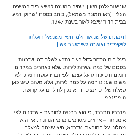
שניאור זלמן חשין
, שהיה המשנה לנשיא בית המשפט
העליון (ראו תמונה משמאל), כותב בספרו "שחוק ודמע
בבית הדין" שיצא לאור בשנת 1947:
[תמונתו של שניאור זלמן חשין משמאל הועלתה
לויקיפדיה ואושרה לשימוש חופשי]
בעל בית מסחר גדול בעיר נתבע לשלם דמי שדכנות
בסכום של כמה עשרות לירות. שלא כאחרים במקרים
דומים הופיע והגן על עצמו. לפי דבריו עושה הוא כן לא
משום שענינו חסה על כמה לירות, אלא משום שיש כאן
שאלה של "פרינציפ" והוא נכון להילחם על קדושת
ה"פרינציפ".
מדבריו מתברר, כי הוא הבטיח לתובעת – שדכנית לפי
אומנותה – אחוזים מסוימים מדמי הנדוניה. אין הוא
מתלונן על התובעת; אדרבא, היא עשתה למעלה