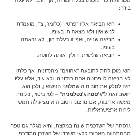
מכוחותיה כדי לזכותו בכלה עשירה, אך הדבר לא עלה
בידה:
היא הביאה אליו "פרטי" (כלומר, צד, מועמדת
לנישואין) ולא מצאה חן בעיניו.
הביאה שנייה, ואף זו בעלת הון, ולא נראתה
בעיניו.
הביאה שלישית, הוליך אותה לחופה.
הוא מוכן לתת לתובעת "אחוזים" מהנדוניה, אך כלתו
לא הביאה לו פרוטה אחת בנדוניה, ולא עוד, אלא עליו
היה לסלק את חובותיה שמלפני הנישואין, ולכן הוא
חושב זאת ל
"ג'סטה ג'נטלמנית"
– לפי ביטויו, כלומר,
מעשה אדיבות, אם מרצונו הטוב הוא מציע לה חמש
לירות ארצישראליות.
גרסתה של השדכנית שונה במקצת, והיא מגלה גם טפח
מהמתהווה מאחורי קלעי משרדו של השדכן המודרני: