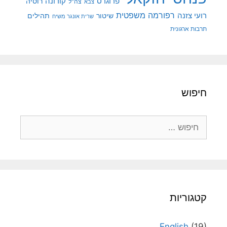
קורונה
פרוגרס
רוסיה
צה"ל
צבא
רפורמה משפטית
רועי צזנה
שיטור
תהילים
שרית אונגר משיח
תרבות ארגונית
חיפוש
חיפוש:
קטגוריות
English
(19)