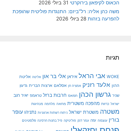
הכאוס לקיפאון בירוקרטי
31 ביולי 2026
משה כהן אליה: רל"ביזם: התנגדות פוליטית שהופכת
להפרעה בזהות
28 ביולי 2026
תגיות
אבי הראל
אלי בר און
איראן
WOKE
אליטת
אליטה
אלעד רזניק
ההון
אסלאם
ארצות הברית
גדעון
אמציה חן
גרשון הכהן
חרבות ברזל
יאיר רגב
שניר
טראמפ
חמאס
מהפכה משטרית
מנהיגות
ישראל
כרזות
מחאה
מלחמה
משטרה
עופר
משטרת ישראל
נתניהו
ניתוח רשתות ארגוניות
בורין
עוצמה
עזה
פלסטינים
עמר דנק
פוליטיקה
פיל בחנות חרסינה
פנחס יחזקאלי