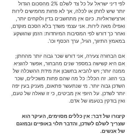
לפי דיני ישראל על כל צד לשלם 2% מהסכום הגדול
יותר שיש לחתן או לכלה, אך לא פחות מחמישים לירות
ארצישראליות. כיום אין מתחשבים בדין ולוקחים יותר,
ואפילו מאה לירות. אני עצמי משדך בלא הסכם מוקדם,
ואחר כך דורש לפי המסיבות המיוחדות: הזמן שהושקע
במאמץ התיווך, הגיל, ערך הכסף וכו'.
אם הבחורה צעירה, אני דורש שכר גבוה יותר מהחתן;
אם היא קשישה במספר שנים מהבחור, אפשר להוציא
ממנה יותר; ויש להביא בחשבון את מידת ההשכלה של
בני הזוג. זה הכלל: כל מה שהם פחות משכילים, שכר
השדכן גבוה יותר. מי שנתעשר פתאום, מעניק בעין יפה
יותר לשדכן. על היופי אין מביטים, כי זו שאלה של טעם,
ואין בודקין בטעמו של אדם.
קיצורו של דבר: אין כללים מסוימים, העיקר הוא
שצריך לשלם לשדכן, והדבר תלוי באופיים ובמזגם
של אנשים.