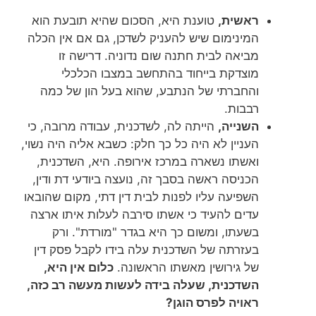
ראשית,
טוענת היא, הסכום שהיא תובעת הוא
המינימום שיש להעניק לשדכן, גם אם אין הכלה
מביאה לבית חתנה שום נדוניה. דרישה זו
מוצדקת בייחוד בהתחשב במצבו הכלכלי
והחברתי של הנתבע, שהוא בעל הון של כמה
רבבות.
השנייה,
הייתה לה, לשדכנית, עבודה מרובה, כי
העניין לא היה כל כך חלק: כשבא אליה היה נשוי,
ואשתו נשארה במרכז אירופה. היא, השדכנית,
הכניסה ראשה בסבך זה, נועצה ביודעי דת ודין,
השפיעה עליו לפנות לבית דין דתי, מקום שהובאו
עדים להעיד כי אשתו סירבה לעלות איתו ארצה
בשעתו, ומשום כך היא בגדר "מורדת". ורק
בעזרתה של השדכנית עלה בידו לקבל פסק דין
של גירושין מאשתו הראשונה.
כלום אין היא,
השדכנית, שעלה בידה לעשות מעשה רב כזה,
ראויה לפרס הוגן?