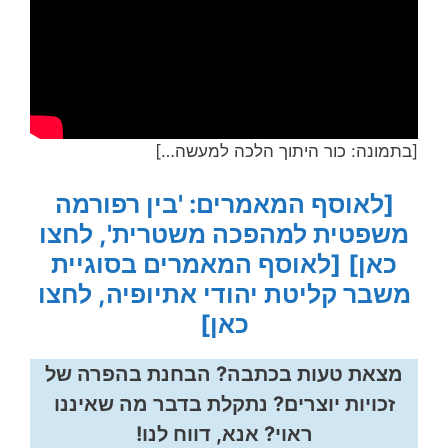
[בתמונה: כור היתוך הלכה למעשה…]
[לאוסף המאמרים: 'בין רפורמה
משפטית למהפכה משטרית', לחצו
כאן]
[לאוסף המאמרים בסוגיית
משבר קליטת יהודי אתיופיה, לחצו
כאן]
מצאת טעות בכתבה? הבחנת בהפרה של
זכויות יוצרים? נתקלת בדבר מה שאיננו
ראוי? אנא, דווח לנו!