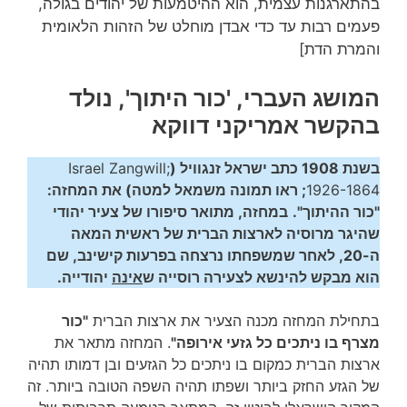
בהתארגנות עצמית, הוא ההיטמעות של יהודים בגולה,
פעמים רבות עד כדי אבדן מוחלט של הזהות הלאומית
והמרת הדת]
המושג העברי, 'כור היתוך', נולד
בהקשר אמריקני דווקא
בשנת 1908 כתב ישראל זנגוויל (
Israel Zangwill;
1926-1864
; ראו תמונה משמאל למטה) את המחזה:
"כור ההיתוך".
במחזה, מתואר סיפורו של צעיר יהודי
שהיגר מרוסיה לארצות הברית של ראשית המאה
ה-20, לאחר שמשפחתו נרצחה בפרעות קישינב, שם
הוא מבקש להינשא לצעירה רוסייה ש
אינה
יהודייה.
בתחילת המחזה מכנה הצעיר את ארצות הברית
"כור
מצרף בו ניתכים כל גזעי אירופה"
. המחזה מתאר את
ארצות הברית כמקום בו ניתכים כל הגזעים ובן דמותו תהיה
של הגזע החזק ביותר ושפתו תהיה השפה הטובה ביותר. זה