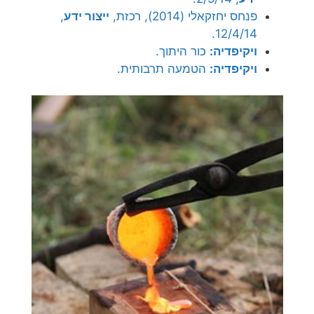
פנחס יחזקאלי (2014), רכזת,
ייצור ידע
,
12/4/14.
ויקיפדיה:
כור היתוך.
ויקיפדיה:
הטמעה תרבותית.