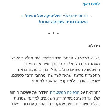
לחצו כאן:
פנחס יחזקאלי:
'פוליטיקה של זהויות' –
האסטרטגיה שפרקה אותנו!
* * *
פרולוג
ב- 21 במרץ 23 פרסמו יובל קרניאל ונעם מנלה ב'הארץ'
מאמר תחת השם: "כור ההיתוך סיים את תפקידו
ההיסטורי. הפערים גדולים מדי", בו הם מתארים את
התפצלות מדינת ישראל לשלושה "מרחבי חיים" כלשונם:
ישראל, יהודה ופלשת (ראו המאמר למטה):
"המחאה על
ההפיכה המשטרית
חידדה את שאלות הזהות
שלנו עד הקצה: אנשי יהודה, השואפים למדינה שמרנית
בעלת מעורבות דתית עמוקה בחיי הפרט, עם כוח כמעט