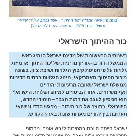
[בתמונה: שער המחזה "כור ההיתוך", אשר נכתב על ידי ישראל
זנגוויל בשנת 1908. התמונה היא נחלת הכלל]
כור ההיתוך הישראלי
בשנותיה הראשונות של מדינת ישראל הנהיג ראש
הממשלה דוד בן-גוריון מדיניות של 'כור היתוך' או מיזוג
גלויות על פי תפיסת קיבוץ הגלויות ושיבת ציון.
בשונה
מ'כור ההיתוך' האמריקאי, מיזוג הגלויות בבסיס מדיניות
ממשלת ישראל שאובה מרעיונות יהודיים
ואף משיחיים. אחד הביטויים למיזוג הגלויות הישראלי
הוא הניסיון לעצב את דמות הצבר – היהודי החדש,
הישראלי, כתוצר של כור היתוך – מפגש הדדי ונישואי
תערובת בין יהודים מעדות שונות בארץ הקודש.
ישראל הייתה חייבת במהירות לגבש אומה, מהמוני
הפליטים שזרמו עליה (אבל, גם איימו על הדומיננטיות של