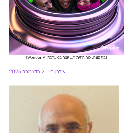
[בתמונה: כור ההיתוך… יוצר במערכת Wonder AI]
עודכן ב- 21 בדצמבר 2025