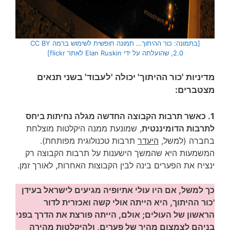
[בתמונה: כור ההיתוך… תמונה חופשית לשימוש ברמה CC BY
2.0, שהועלתה על ידי Elan Ruskin לאתר flickr]
מדיניות 'כור ההיתוך'
יכולה 'לעבוד' בשני תנאים
מצטברים:
1. כאשר תרבות הקבוצה החדשה מגלה נחיתות ביחס
לתרבות הדומיננטית
, שמונעת ממנה היקלטות מוצלחת
בחברה (למשל,
היעדר
תרבות טכנולוגית מפותחת).
המשמעות היא שהמשך הישענות על תרבות הקבוצה רק
ינציח את הפערים בינה לבין הקבוצות האחרות, לאורך זמן.
כך למשל, אם היו עולי אתיופיה מגיעים לישראל בעידן
'כור ההיתוך, היא הייתה אולי קשה ואכזרית לדור
הראשון של העולים; אולם, הייתה פורצת את הדרך בפני
בניהם לצמצום מהיר של פערים, ולהיקלטות מהירה