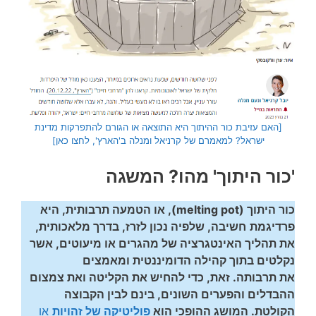
[האם עזיבת כור ההיתוך היא התוצאה או הגורם להתפרקות מדינת
ישראל? למאמרם של קרניאל ומנלה ב'הארץ', לחצו כאן]
'כור היתוך' מהו? המשגה
כור היתוך (melting pot), או הטמעה תרבותית, היא
פרדיגמת
חשיבה, שלפיה נכון לזרז, בדרך מלאכותית,
את תהליך האינטגרציה של מהגרים או מיעוטים, אשר
נקלטים בתוך קהילה הדומיננטית ומאמצים
את תרבותה.
זאת, כדי להחיש את הקליטה ואת צמצום
ההבדלים והפערים השונים, בינם לבין הקבוצה
הקולטת. המושג ההופכי הוא
פוליטיקה של זהויות
או