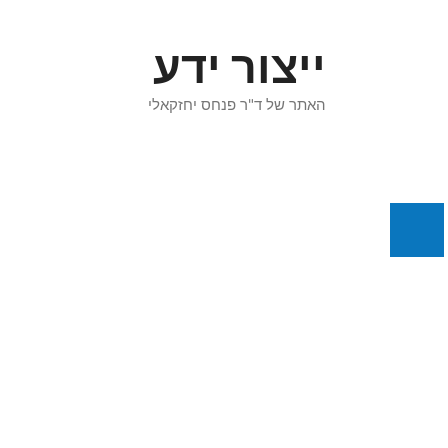
דלג
תוכן
ייצור ידע
האתר של ד"ר פנחס יחזקאלי