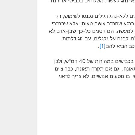
ם ללא-נהג רגילים נכנסו לשימוש, רק
ס ברגע שהרכב עושה טעות. אלא שברכבי
. למעשה, הם קטנים כל-כך שבן-אדם לא
 ולבנה על גלגלים, עם זוג דלתות
כב הביא להם
[1]
.
הרכב החדש קטן יותר מאוטו רגיל, וקל הרבה יותר. הוא מתגלגל בכבישים במהירות של 40 קמ"ש, ולכן
נה. וגם אם תקרה תאונה, כבר ציינו
 בו נוסעים אנושיים, לא צריך לדאוג