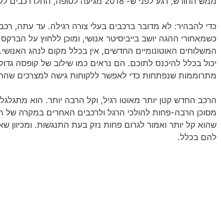
ממש החודש, רגע לפני ש- 2018 מגיעה לסופה, החלו רכבים ללא-נהג לעשות משלוחים בכבישי אריזונה.
כדי להבהיר: לא מדובר ברכבים בעלי צורה רגילה. עד עתה, רכבי
כשמאחורי ההגה יושב בייביסיטר אנושי, ומוכן ללחוץ על הברק
המשלוחים האוטונומיים החדשים, אין בכלל מקום לנהג האנושי
יכול בכלל להיכנס לתוכם. הם נראים כמו שילוב של קופסה גדולה
מתרוממות שנפתחות כדי לאפשר ללקוחות גישה למצרכים שהר
מסוכן הרבה-פחות להולכי הרגל ולרכבים האחרים במקרה של תאו
שהוא קל יותר ואמור לגרום פחות נזק בעת התנגשות. ומכיוון שאין
להם בכלל.