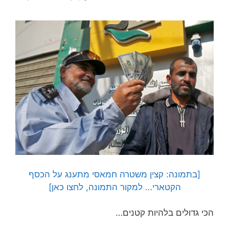
[בתמונה: קצין משטרה חמאסי מתענג על הכסף
הקטארי… למקור התמונה, לחצו כאן]
הכי גדולים בלהיות קטנים…