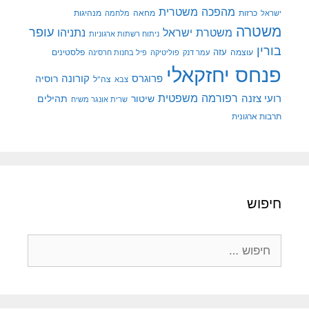
מהפכה משטרית
מנהיגות
ישראל
כרזות
מחאה
מלחמה
משטרה
עופר
משטרת ישראל
נתניהו
ניתוח רשתות ארגוניות
בורין
עוצמה
עזה
פלסטינים
עמר דנק
פוליטיקה
פיל בחנות חרסינה
פנחס יחזקאלי
קורונה
פרוגרס
רוסיה
צה"ל
צבא
רפורמה משפטית
רועי צזנה
שיטור
תהילים
שרית אונגר משיח
תרבות ארגונית
חיפוש
חיפוש: