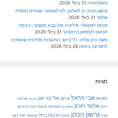
והשלכותיה
31 ביולי 2026
גרשון הכהן: כן לשלום, לא לנוסחה 'שטחים תמורת
שלום'
31 ביולי 2026
פנחס יחזקאלי: מיליציה מול צבא מקצועי, בין סף
הכאוס לקיפאון בירוקרטי
31 ביולי 2026
משה כהן אליה: רל"ביזם: התנגדות פוליטית שהופכת
להפרעה בזהות
28 ביולי 2026
תגיות
אבי הראל
אלי בר און
איראן
WOKE
אליטת
אליטה
אלעד רזניק
ההון
אסלאם
ארצות הברית
גדעון
אמציה חן
גרשון הכהן
חרבות ברזל
יאיר רגב
שניר
טראמפ
חמאס