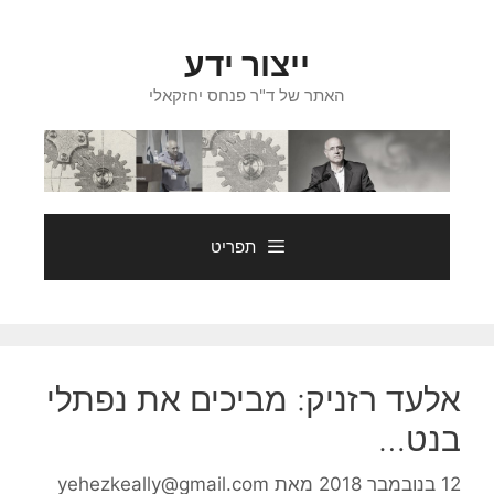
דלג
תוכן
ייצור ידע
האתר של ד"ר פנחס יחזקאלי
תפריט
אלעד רזניק: מביכים את נפתלי
בנט…
12 בנובמבר 2018
מאת
yehezkeally@gmail.com