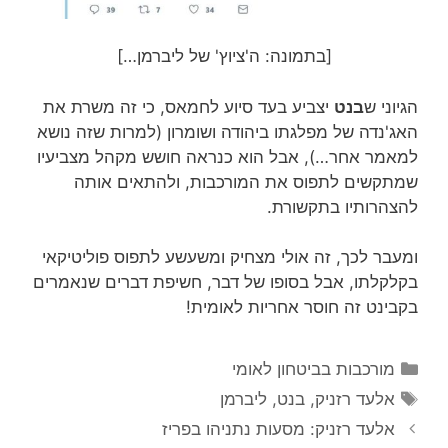
[בתמונה: ה'ציוץ' של ליברמן…]
הגיוני ש
בנט
יצביע בעד סיוע לחמאס, כי זה משרת את
האג'נדה של מפלגתו ביהודה ושומרון (למרות שזה נושא
למאמר אחר…), אבל הוא כנראה חושש מקהל מצביעיו
שמתקשים לתפוס את המורכבות, ולהתאים אותה
להצהרותיו בתקשורת.
ומעבר לכך, זה אולי מצחיק ומשעשע לתפוס פוליטיקאי
בקלקלתו, אבל בסופו של דבר, חשיפת דברים שנאמרים
בקבינט זה חוסר אחריות לאומית!
קטגוריות
מורכבות בביטחון לאומי
תגיות
אלעד רזניק
,
בנט
,
ליברמן
אלעד רזניק: מסעות נתניהו בפריז