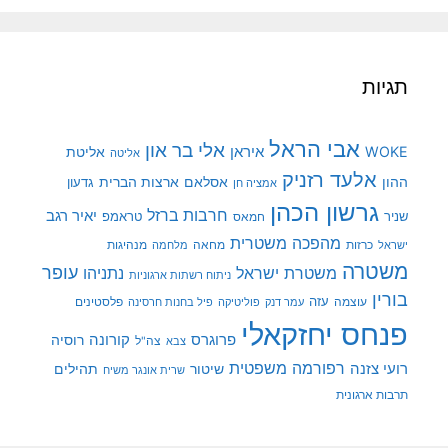
תגיות
אבי הראל
אלי בר און
איראן
WOKE
אליטת
אליטה
אלעד רזניק
ההון
אסלאם
ארצות הברית
גדעון
אמציה חן
גרשון הכהן
חרבות ברזל
יאיר רגב
שניר
טראמפ
חמאס
מהפכה משטרית
מנהיגות
ישראל
כרזות
מחאה
מלחמה
משטרה
עופר
משטרת ישראל
נתניהו
ניתוח רשתות ארגוניות
בורין
עוצמה
עזה
פלסטינים
עמר דנק
פוליטיקה
פיל בחנות חרסינה
פנחס יחזקאלי
קורונה
פרוגרס
רוסיה
צה"ל
צבא
רפורמה משפטית
רועי צזנה
שיטור
תהילים
שרית אונגר משיח
תרבות ארגונית