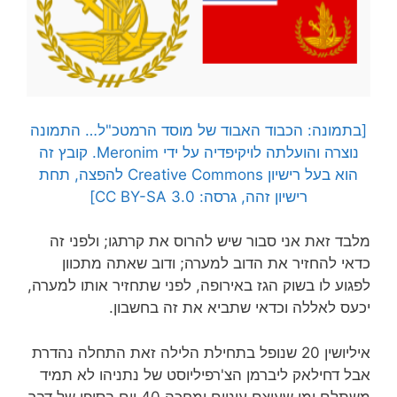
[בתמונה: הכבוד האבוד של מוסד הרמטכ"ל… התמונה
נוצרה והועלתה לויקיפדיה על ידי Meronim. קובץ זה
הוא בעל רישיון Creative Commons להפצה, תחת
רישיון זהה, גרסה: CC BY-SA 3.0]
מלבד זאת אני סבור שיש להרוס את קרתגו; ולפני זה
כדאי להחזיר את הדוב למערה; ודוב שאתה מתכוון
לפגוע לו בשוק הגז באירופה, לפני שתחזיר אותו למערה,
יכעס לאללה וכדאי שתביא את זה בחשבון.
איליושין 20 שנופל בתחילת הלילה זאת התחלה נהדרת
אבל דחילאק ליברמן הצ'רפיליוסט של נתניהו לא תמיד
משתלם ומי שעוצם עיניים ומחכה 40 יום בסופו של דבר