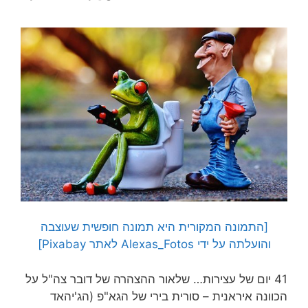
[התמונה המקורית היא תמונה חופשית שעוצבה
והועלתה על ידי Alexas_Fotos לאתר Pixabay]
41 יום של עצירות… שלאור ההצהרה של דובר צה"ל על
הכוונה איראנית – סורית בירי של הגא"פ (הג'יהאד