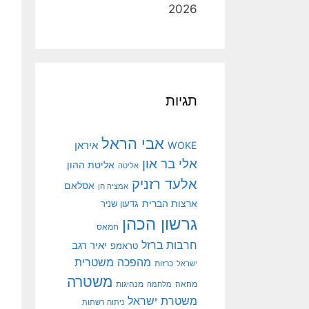
2026
תגיות
אבי הראל
איראן
WOKE
אלי בר און
אליטת ההון
אליטה
אלעד רזניק
אסלאם
אמציה חן
ארצות הברית
גדעון שניר
גרשון הכהן
חמאס
חרבות ברזל
יאיר רגב
טראמפ
מהפכה משטרית
ישראל
כרזות
משטרה
מנהיגות
מחאה
מלחמה
משטרת ישראל
ניתוח רשתות