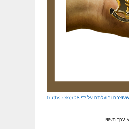
[בתמונה: שנור צה"לי… התמונה המקורית היא תמונה חופשית שעוצבה והועלתה על ידי truthseeker08
ערך השוויון…