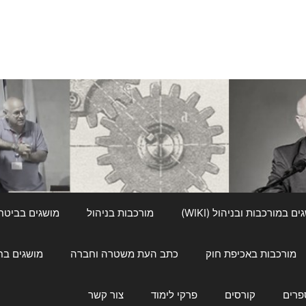
ם במורכבות ובניהול (WIKI)
מורכבות בניהול
מושגים בביטחון ל
מורכבות באכיפת חוק
כתב העת משטרה וחברה
מושגים בחינוך
פרים
קורסים
פרקי לימוד
צור קשר