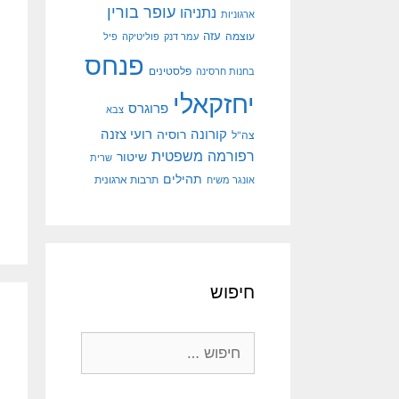
עופר בורין
נתניהו
ארגוניות
עוצמה
עזה
עמר דנק
פוליטיקה
פיל
פנחס
פלסטינים
בחנות חרסינה
יחזקאלי
פרוגרס
צבא
קורונה
רועי צזנה
רוסיה
צה"ל
רפורמה משפטית
שיטור
שרית
תהילים
אונגר משיח
תרבות ארגונית
חיפוש
חיפוש: