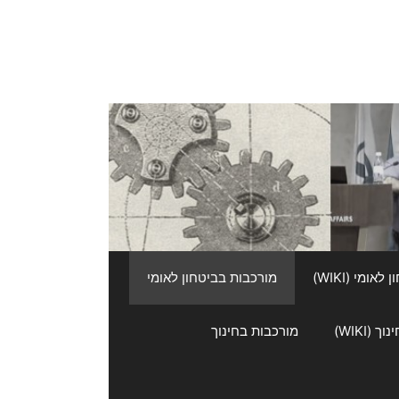
אומי (WIKI)
מורכבות בביטחון לאומי
 (WIKI)
מורכבות בחינוך