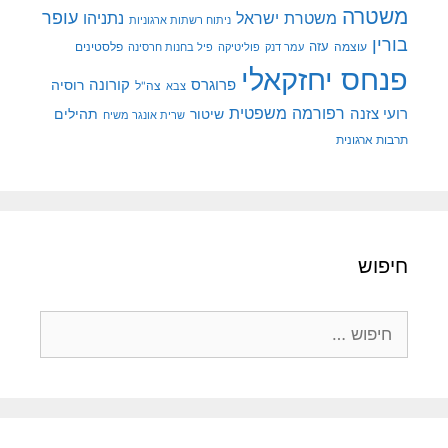
משטרה
עופר
משטרת ישראל
נתניהו
ניתוח רשתות ארגוניות
בורין
עוצמה
עזה
פלסטינים
עמר דנק
פוליטיקה
פיל בחנות חרסינה
פנחס יחזקאלי
קורונה
פרוגרס
רוסיה
צה"ל
צבא
רפורמה משפטית
רועי צזנה
שיטור
תהילים
שרית אונגר משיח
תרבות ארגונית
חיפוש
חיפוש: