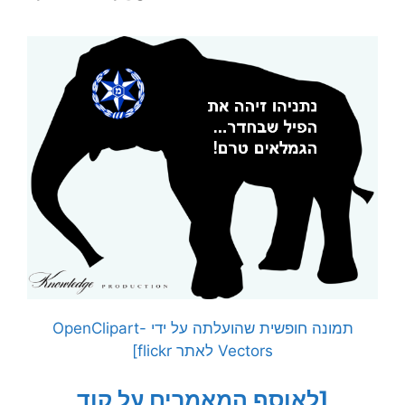
תמונה חופשית שהועלתה על ידי OpenClipart-
Vectors לאתר flickr]
[לאוסף המאמרים על קוד