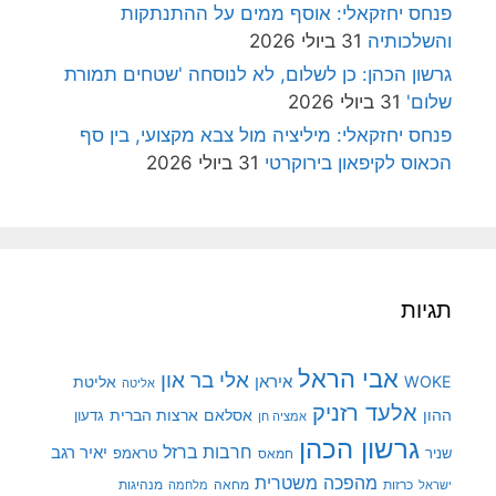
פנחס יחזקאלי: אוסף ממים על ההתנתקות
והשלכותיה
31 ביולי 2026
גרשון הכהן: כן לשלום, לא לנוסחה 'שטחים תמורת
שלום'
31 ביולי 2026
פנחס יחזקאלי: מיליציה מול צבא מקצועי, בין סף
הכאוס לקיפאון בירוקרטי
31 ביולי 2026
תגיות
אבי הראל
אלי בר און
איראן
WOKE
אליטת
אליטה
אלעד רזניק
ההון
אסלאם
ארצות הברית
גדעון
אמציה חן
גרשון הכהן
חרבות ברזל
יאיר רגב
שניר
טראמפ
חמאס
מהפכה משטרית
מנהיגות
ישראל
כרזות
מחאה
מלחמה