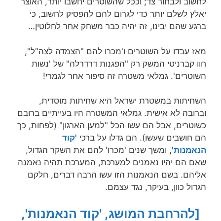
לחשוב ולבחור צד; וככל שהשוטרים יחשבו יותר, האוצר
יאלץ לשלם יותר כדי לגרום להם להפסיק לחשוב, כי
ברגע שהם יבינו, זה יהיה כבר משחק אחר לחלוטין…
מאז עבדו על השוטרים ו'מכרו להם "הצמדה לצה"ל",
חוו קברניטי המשק רק "הפגנות דרדרלה" של 'נשות
השוטרים'. גמלאי משטרה זה סיפור אחר לגמרי!
השחיתות במשטרת ישראל היא שחיתות מוסדית,
וברובה לא אישית. גמלאי המשטרה היו בעייתיים ברובם
כשוטרים, אבל הם עשו הכל "למען הארגון" (לפחות, כך
הם חושבים שעשו). הם גדלו על ברכי
'קוד
הנאמנות'
,
ומשך שנים 'מכרו' להם את השקר הגדול,
שאם הם יהיו נאמנים למערכת, המערכת תהיה נאמנה
אליהם. בשם הנאמנות הזו עשו הרבה דברים, חלקם
הגדול כוון, בעיקר, נגד עצמם.
[להרחבת המושג, 'קוד הנאמנות',