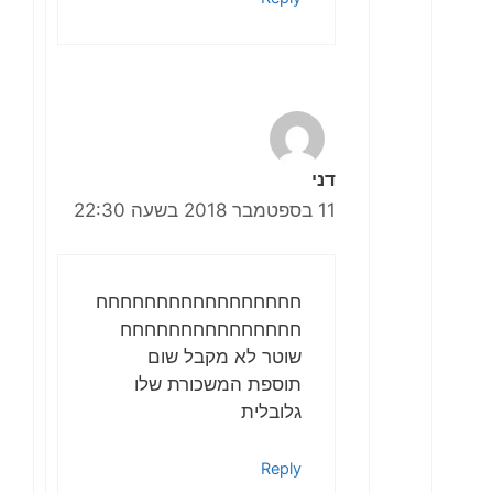
דני
11 בספטמבר 2018 בשעה 22:30
חחחחחחחחחחחחחחחחח
חחחחחחחחחחחחחחח
שוטר לא מקבל שום
תוספת המשכורת שלו
גלובלית
Reply