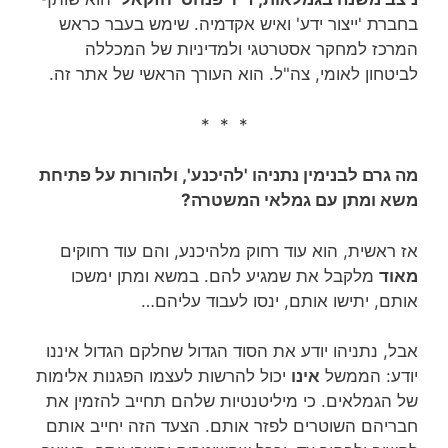
בחברת 'ייצור ידע' ואיש אקדמיה. שימש בעבר כראש
המרכז למחקר אסטרטגי ולמדיניות של המכללה
לביטחון לאומי, צה"ל. הוא העורך הראשי של אתר זה.
* * *
מה גרם לבנימין נתניהו 'להיכנע', ולהורות על פתיחת
משא ומתן עם גמלאי המשטרה?
אז ראשית, הוא עוד רחוק מלהיכנע, והם עוד רחוקים
מאוד
מלקבל את שמגיע להם. במשא ומתן ימשכו
אותם, יתישו אותם, ינסו לעבוד עליהם…
אבל, נתניהו יודע את הסוד הגדול שחלקם הגדול איננו
יודע: הממשל
אינו
יכול להרשות לעצמו הפגנות אלימות
של הגמלאים. כי מיליטנטיות שלהם תחייב להזמין את
חבריהם השוטרים לפזר אותם. הצעד הזה יחייב אותם