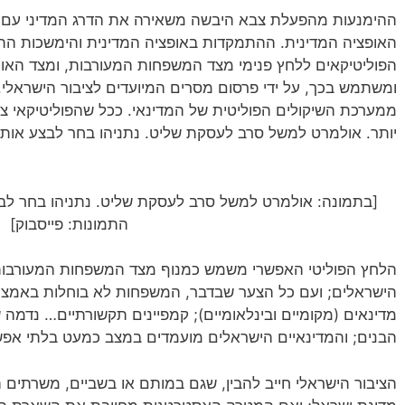
ההימנעות מהפעלת צבא היבשה משאירה את הדרג המדיני עם או
האופציה המדינית. ההתמקדות באופציה המדינית והימשכות הת
הפוליטיקאים ללחץ פנימי מצד המשפחות המעורבות, ומצד האוי
ומשתמש בכך, על ידי פרסום מסרים המיועדים לציבור הישראלי.
ממערכת השיקולים הפוליטית של המדינאי. ככל שהפוליטיקאי ציני 
יותר. אולמרט למשל סרב לעסקת שליט. נתניהו בחר לבצע אותה 
[בתמונה: אולמרט למשל סרב לעסקת שליט. נתניהו בחר לבצע
התמונות: פייסבוק]
הלחץ הפוליטי האפשרי משמש כמנוף מצד המשפחות המעורבות,
הישראלים; ועם כל הצער שבדבר, המשפחות לא בוחלות באמצע
מדינאים (מקומיים ובינלאומיים); קמפיינים תקשורתיים… נד
הבנים; והמדינאיים הישראלים מועמדים במצב כמעט בלתי אפש
הציבור הישראלי חייב להבין, שגם במותם או בשביים, משרתים