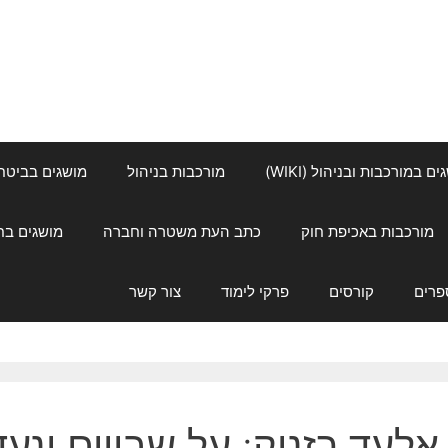
ם במורכבות ובניהול (WIKI)
מורכבות בניהול
מושגים בביטחון ל
מורכבות באכיפת חוק
כתב העת משטרה וחברה
מושגים בחינוך
פרים
קורסים
פרקי לימוד
צור קשר
אלעד רזניק: על שבויים ונע