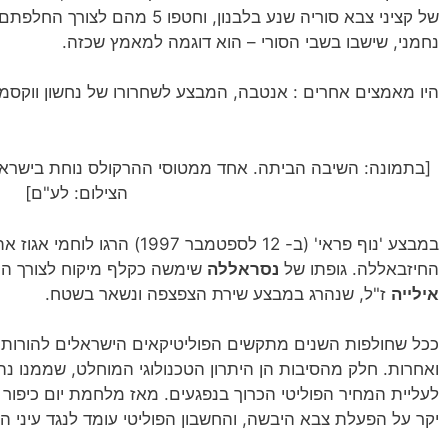
של קציני צבא סוריה שנע בלבנון, וחט
נחמני, שישבו בשבי הסורי – הוא דוגמה למאמץ שכזה.
היו מאמצים אחרים : אנטבה, המבצע לשחרורו של נחשון ווקסמן 
[בתמונה: השיבה הביתה. אחד ממטוסי ההרקולס נוחת בישראל
הצילום: לע"ם]
במבצע 'נוף פראי' (ב- 12 לספטמבר 1997) הרגו לוחמי אגוז את
החיזבאללה. גופתו של
נסראללה
שימשה כקלף מיקוח לצורך הח
אילייה
ז"ל, שנהרג במבצע שירת הצפצפה ונשאר בשטח.
ככל שחולפות השנים מתקשים הפוליטיקאים הישראלים להורות
ואחרות. חלק מהסיבות הן היתרון הטכנולוגי המוחלט, שממנו נ
לעליית המחיר הפוליטי הכרוך בנפגעים. מאז מלחמת יום כיפור
יקר על הפעלת צבא היבשה, והחשבון הפוליטי עומד לנגד עיני הפ