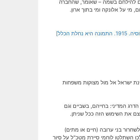
תם להילחם בשמה – שאומר, שהחברה
 מי על אלונקה ומי בתוך ארון.
ת הכלל]
נת ישראל אל מול מצוקות משפחות
דרג המדיני: בחייהם, בשביים וגם
צם את השימוש הזה ככל שניתן.
חרור בני ערובה (חיים או מתים)
. 'מבצע ארגז' – שנערך ביוני 1972, ושבמהלכו השתלטו לוחמי סיירת מטכ"ל על סיור