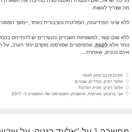
מדינת ישראל; ואם המטרה האסטרטגית מחייבת את השארת החי
מה שצריך לעשות.
ללא שינוי הפרדיגמה, הפוליטית והציבורית כאחד, יימשך הפסטיב
ללא שום קשר, למשפחות השבויים והנעדרים יש להתייחס בכבוד
נותר אלא
לקוות
, שהסיפורים שפורסמו מוקדם יותר הערב, על 
אינם נכונים, שאחרת…
קטגוריות
מורכבות בביטחון לאומי
תגיות
אלעד רזניק
,
נעדרים
,
שבויים
אלעד רזניק: תהיה הודנה?
אבי ברוכמן: טעימות, מהשנתון הסטטיסטי של המשטרה ל- 2017
מחשבה 1 על “אלעד רזניק: על שבויים ונעדרים”