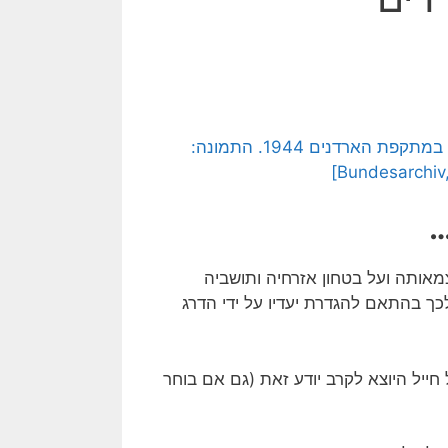
[בתמונה: שבויים אמריקנים שנפלו בידי הווארמאכט הגרמני במתקפת הארדנים 1944. התמונה:
Bundesarchiv,
…
מאותה ועל בטחון אזרחיה ותושביה
כך בהתאם להגדרת יעדיו על ידי הדרג
חייל היוצא לקרב יודע זאת (גם אם בוחר