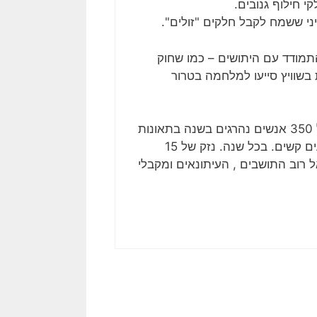
 חילוף גנובים.
ני ששמח לקבל חלקים "זולים".
תמודד עם היתושים – כמו שחוק
בשוויץ סייעו למלחמה בטרור
ובקשר לשאלה המקורית – כבישי ישראל אינם בטוחים מעל 350 אנשים נהרגים בשנה בתאונות
דרכים בישראל, מעל 150,000 פצועים מתוכם 2000 פצועים קשים. בכל שנה. נזק של 15
 רוב התושבים , העיתונאים ומקבלי