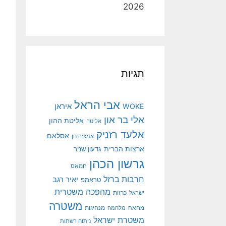
2026
תגיות
אבי הראל
איראן
WOKE
אלי בר און
אליטת ההון
אליטה
אלעד רזניק
אסלאם
אמציה חן
ארצות הברית
גדעון שניר
גרשון הכהן
חמאס
חרבות ברזל
יאיר רגב
טראמפ
מהפכה משטרית
ישראל
כרזות
משטרה
מנהיגות
מחאה
מלחמה
משטרת ישראל
ניתוח רשתות