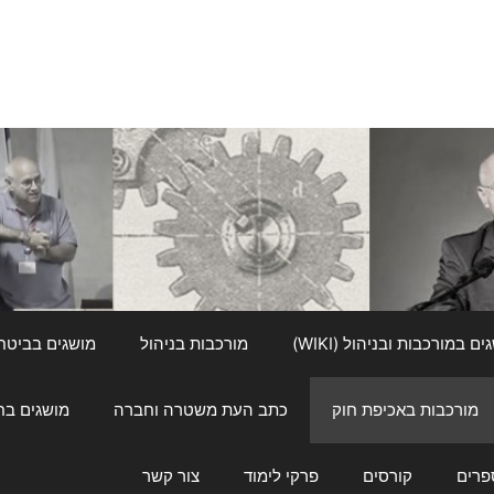
ם במורכבות ובניהול (WIKI)
מורכבות בניהול
מושגים בביטחון ל
מורכבות באכיפת חוק
כתב העת משטרה וחברה
מושגים בחינוך
פרים
קורסים
פרקי לימוד
צור קשר