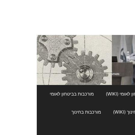
אומי (WIKI)
מורכבות בביטחון לאומי
 (WIKI)
מורכבות בחינוך