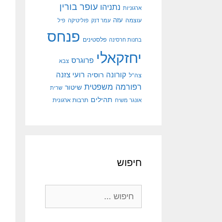
עופר בורין
נתניהו
ארגוניות
עוצמה
עזה
עמר דנק
פוליטיקה
פיל
פנחס
פלסטינים
בחנות חרסינה
יחזקאלי
פרוגרס
צבא
קורונה
רועי צזנה
רוסיה
צה"ל
רפורמה משפטית
שיטור
שרית
תהילים
אונגר משיח
תרבות ארגונית
חיפוש
חיפוש: