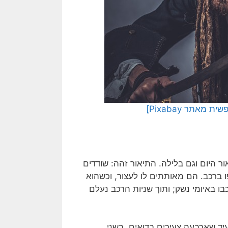
ר היום וגם בלילה. התיאור זהה: שודדים
 ברכב. הם מאותתים לו לעצור, וכשהוא
ו באיומי נשק; ותוך שניות הרכב נעלם
יד שארבעה צעירים בדואים, בשני