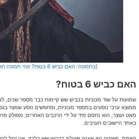
[בתמונה: האם כביש 6 בטוח? זוהי תמונה חופשית מאתר Pixabay]
האם כביש 6 בטוח?
שמועות על שוד מכוניות בכביש שש קיימות כבר מספר שנים, לאו
ממוצא ערבי נוסעים במספר מכוניות, ומחפשים נוסע שמצוי בגפו
מאט ועוצר, הוא נחסם מיד על ידי הרכבים האחרים; מסולק מרכב
באחד היישובים הערבים.
האמת, השיטה הזו איננה פועלת בכביש שש בלבד. אני יכול להע