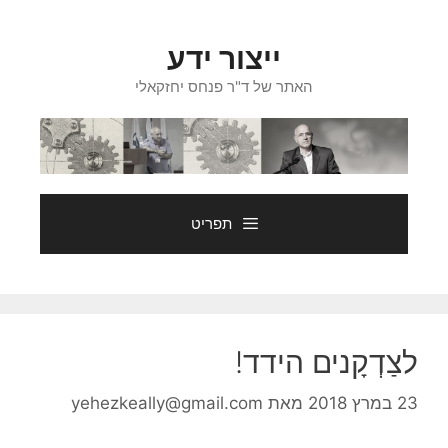
דלג
תוכן
ייצור ידע
האתר של ד"ר פנחס יחזקאלי
תפריט
לצַדְקָנים הידד!
23 במרץ 2018
מאת
yehezkeally@gmail.com