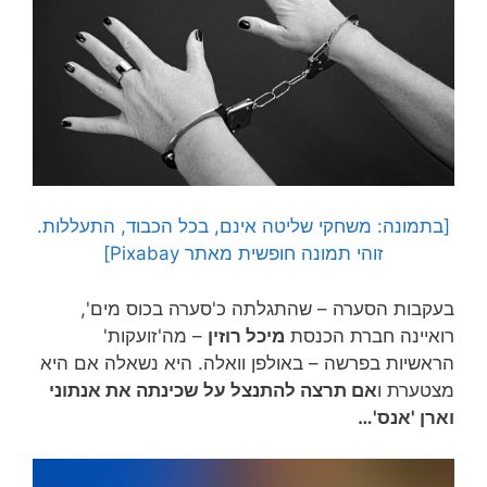
[בתמונה: משחקי שליטה אינם, בכל הכבוד, התעללות.
זוהי תמונה חופשית מאתר Pixabay]
בעקבות הסערה – שהתגלתה כ'סערה בכוס מים',
רואיינה חברת הכנסת
מיכל רוזין
– מה'זועקות'
הראשיות בפרשה – באולפן וואלה. היא נשאלה אם היא
מצטערת ו
אם תרצה להתנצל על שכינתה את אנתוני
וארן 'אנס'…