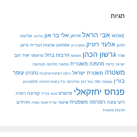
תגיות
אבי הראל
אלי בר און
איראן
WOKE
אליטת
אליטה
אלעד רזניק
ההון
אסלאם
ארצות הברית
גדעון
אמציה חן
גרשון הכהן
חרבות ברזל
יאיר רגב
שניר
טראמפ
חמאס
מהפכה משטרית
מנהיגות
ישראל
כרזות
מחאה
מלחמה
משטרה
עופר
משטרת ישראל
נתניהו
ניתוח רשתות ארגוניות
בורין
עוצמה
עזה
פלסטינים
עמר דנק
פוליטיקה
פיל בחנות חרסינה
פנחס יחזקאלי
קורונה
פרוגרס
רוסיה
צה"ל
צבא
רפורמה משפטית
רועי צזנה
שיטור
תהילים
שרית אונגר משיח
תרבות ארגונית