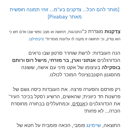
[מותר להם הכל… צדקנים בע"מ… זוהי תמונה חופשית
מאתר Pixabay]
צַדְקָנוּת
מוגדרת כ"
התנהגות, תחושה או מצב נפשי שבו אדם חש כי
הוא צודק, וכי תחושה זו מקנה לו עליונות מוסרית"
(ויקימילון)
.
הנה העובדות: לרשת שוחרר סרטון שבו נראים
הכדורגלנים
אנתוני וארן, בר מזרחי, מישל רוס ורותם
בוסקילה
בעיצומו של אקט מיני עם אישה, ששונה
מהסגנון הקונבנציונלי המוכר לכולנו.
רק פורסם והסערה פרצה. את העובדות כיסה גשם של
פרשנות חד כיוונית; שהאשים, הרשיע ו'סקל בכיכר העיר'
את הכדורגלנים כ
אנסים
, וכמתעללים בבחורה מחוסרת
הכרה… לא פחות!
התוצאה,
שיימינג
פומבי, הכאה פומבית על חטא של