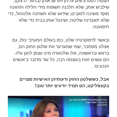
זקוקות לפטרון שיגן עליהן ויפרשן אותן (בניגוד לרצונן);
שילביש אותן, שלא תלכנה חשופות מידי חלילה ותהוונה
מוקד משיכה לזאבים; שידאג שלא תשתנה אלכוהול, כדי
שלא תאבדנה שליטה; ושינעל אותן בבית כדי שלא
תיפגענה.
ובאשר לדמוקרטיה שלנו, כמו בעולם המערבי כולו, גם
אצלנו מסתבר, שמי שמערער את שלטון החוק הם,
בראש ובראשונה, אלו שלכאורה מינו עצמן להגן עליו.
הם עושים זאת בעוצמה רבה, כל עוד מדובר ב'אנשים
הנכונים'.
אבל, כששלטון החוק ודעותיהן האישיות מצויים
בקונפליקט, הם תמיד יודעים יותר טוב!