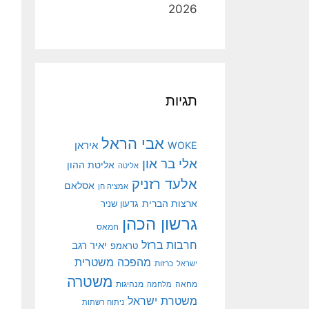
2026
תגיות
אבי הראל
איראן
WOKE
אלי בר און
אליטת ההון
אליטה
אלעד רזניק
אסלאם
אמציה חן
ארצות הברית
גדעון שניר
גרשון הכהן
חמאס
חרבות ברזל
יאיר רגב
טראמפ
מהפכה משטרית
ישראל
כרזות
משטרה
מנהיגות
מחאה
מלחמה
משטרת ישראל
ניתוח רשתות