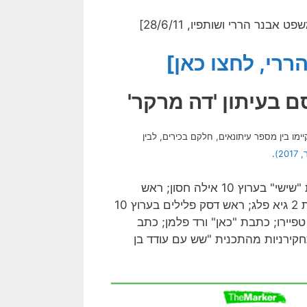
נר הררי ושותפיו, 28/6/11]
רי, לחצו כאן]
 בעיתון 'דה מרקר'
ו בין מספר עיתונאים, חלקם בכירים, לבין
201)
.
מציין כי העיתונאים ששיחותיהם נחשפו הם מגישת "שישי" בערוץ 10 אילה חסון; ראש
הדסק הכלכלי בחדשות 2 קרן מרציאנו; כתב הפלילים של חדשות 2 גיא פלג; ראש דסק פלילים בערוץ 10
טפיירו; כתבת "כאן" ורד פלמן; כתב
שתי תחקירניות מהתכנית "שש עם עודד בן