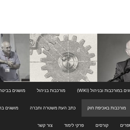
ם במורכבות ובניהול (WIKI)
מורכבות בניהול
מושגים בביטחון ל
מורכבות באכיפת חוק
כתב העת משטרה וחברה
מושגים בחינוך
פרים
קורסים
פרקי לימוד
צור קשר