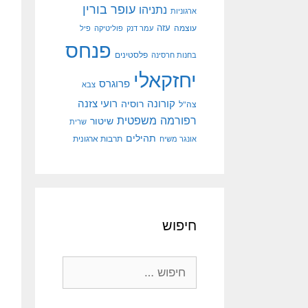
עופר בורין
נתניהו
ארגוניות
עוצמה
עזה
עמר דנק
פוליטיקה
פיל
פנחס
פלסטינים
בחנות חרסינה
יחזקאלי
פרוגרס
צבא
קורונה
רועי צזנה
רוסיה
צה"ל
רפורמה משפטית
שיטור
שרית
תהילים
אונגר משיח
תרבות ארגונית
חיפוש
חיפוש: