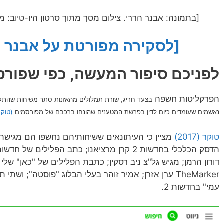
[בתמונה: אבנר הררי. צילום מסך מתוך סרטון היו-טיוב: משפט אב
[לסקירה מפורטת על אבנר הר
לפניכם סיפור המעשה, כפי שפורסם
הפרקליטות חשפה
שורת תמלולים מהאזנות סתר משיחות שהתקיימ
בצעד חריג,
נאשמים שעומדים כיום לדין בפרשת המטענים שהונחו ברכבם של מפורסמים
(טוקר, 7
טוקר (2017)
דורון הרמן; מגיש גל"צ ניב רסקין; כתבת הפלילים של "כאן" שלי 
TheMarker ערן אזרן; אמיר זוהר בעלי הבלוג "פוסטה"; ו
עמי" בחדשות 2.