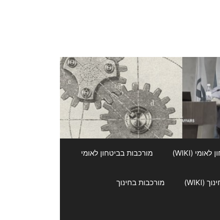
אומי (WIKI)
מורכבות בביטחון לאומי
 (WIKI)
מורכבות בחינוך