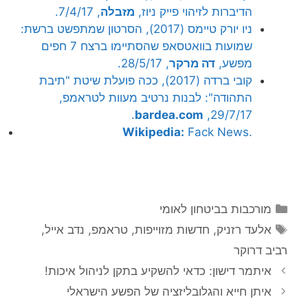
הדיברות לזיהוי פייק ניוז,
מזבלה
, 7/4/17.
ניו יורק טיימס (2017), הסרטון שמתפשט ברשת:
שמועות בוואטסאפ שהסתיימו ברצח 7 חפים
מפשע,
דה מרקר
, 28/5/17.
קובי ברדה (2017), ככה פועלת שיטת "תיבת
התהודה": לבנות נרטיב מעוות לטראמפ,
.
bardea.com
29/7/17,
Wikipedia:
Fack News.
קטגוריות
מורכבות בביטחון לאומי
תגיות
אלעד רזניק
,
חדשות מזוייפות
,
טראמפ
,
נדב אייל
,
רביב דרוקר
איתמר דישון: כדאי להשקיע בתקן לניהול איכות!
איתן חייא והגלובליזציה של הפשע הישראלי