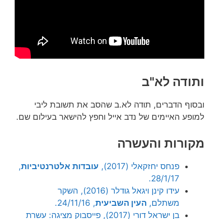
ותודה לא"ב
ובסוף הדברים, תודה לא.ב שהסב את תשובת ליבי
למופע האיימים של נדב אייל וחפץ להישאר בעילום שם.
מקורות והעשרה
פנחס יחזקאלי (2017),
עובדות אלטרנטיביות
,
28/1/17.
עידו קינן ויגאל גודלר (2016), השקר
משתלם,
העין השביעית
, 24/11/16.
בן ישראל דורי (2017), פייסבוק מציגה: עשרת