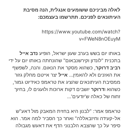
לאלה מביניכם ששומעים אנגלית, הנה מסיבת
העיתונאים לפניכם. תתרשמו בעצמכם:
https://www.youtube.com/watch?
v=FWeN8nOEuyM
באותו יום בשש בערב שעון ישראל, הופיע
נדב אייל
בתכנית "לונדון וקירשנבאום" שהונחתה באותו יום על ידי
רביב דרוקר
, כשהוא מסקר את הנאום. והנה, לשפשף
את האזנים ולא להאמין…
אייל
יצר אייטם מחלק גזור
ממסיבת העיתונאים שהציג את טראמפ כאידיוט גמור,
כשהוא ו
דרוקר
יושבים דקות ארוכות ולועגים לו, בחיוך
זחוח של כאלה ש'יודעים'…
טראמפ אמר: "לבנון היא בחזית המאבק מול דאע"ש
אל-קעידה וחיזבאללה" ואחר כך הסביר למה אמר. הוא
סיפר על כך שהצבא הלבנוני הדף את דאעש מגבולה