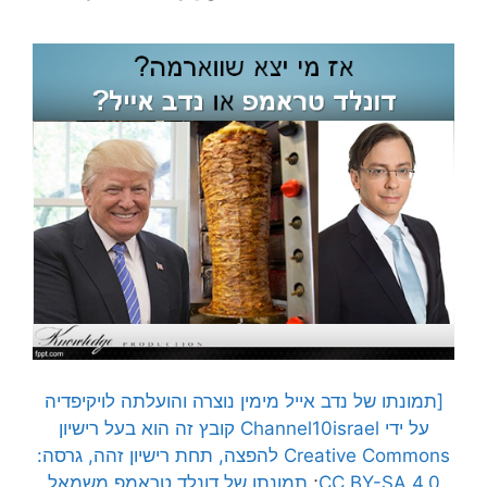
[תמונתו של נדב אייל מימין נוצרה והועלתה לויקיפדיה
על ידי Channel10israel קובץ זה הוא בעל רישיון
Creative Commons להפצה, תחת רישיון זהה, גרסה:
CC BY-SA 4.0
;
תמונתו של דונלד טראמפ משמאל