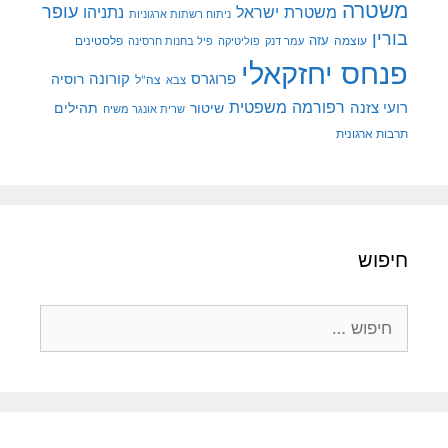
משטרה
עופר
משטרת ישראל
נתניהו
ניתוח רשתות ארגוניות
בורין
עוצמה
עזה
פלסטינים
עמר דנק
פוליטיקה
פיל בחנות חרסינה
פנחס יחזקאלי
קורונה
פרוגרס
רוסיה
צה"ל
צבא
רפורמה משפטית
רועי צזנה
שיטור
תהילים
שרית אונגר משיח
תרבות ארגונית
חיפוש
חיפוש: