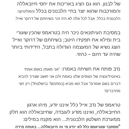
של לבנון. הוא גם הציג באריכות את יחסי חיזבאללה
והמורכבות שהוא יוצר בחיי הלבנונים בכלל
והפוליטיקה
. אבל לכל אלה לא היה זכר בשיחתם של דרוקר ואייל.
הלבנונית
בכלל
במסיבת העיתונאים ניכר היה בטראמפ שהכין שעורי
בית ומילא את תפקידו היטב; בשיחתם של דרוקר ואייל
הוצג נשיא של המעצמה הגדולה בתבל, הידידותי ביותר
שהיה עד היום – כהזוי.
נדב פותח את השיחה באמרו:
"אני מאמין באופן אמתי
באינטיליגנציה של הצופים שלנו באמת ולכן אני חושב שצריך להביא
דברים בשם אומרם" אבל הוא מביא (במתכוון? ברשלנות?) רק חצי
מהדברים!
טראמפ של נדב אייל כלל
איננו יודע, מיהו ארגון
החיזבאללה, ואיננו מודע לעובדה, שחיזבאללה הוא חלק
ממערכת השלטון הלבנונית… הוא מקנח במילים:
"
מסתבר שטראמפ כלל לא יודע מי זה חיזבאללה… באותה מידה