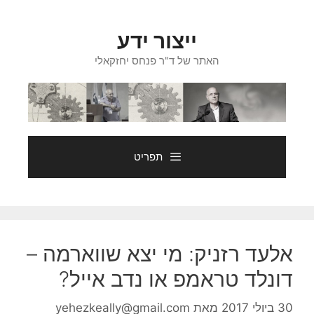
דלג
תוכן
ייצור ידע
האתר של ד"ר פנחס יחזקאלי
תפריט
אלעד רזניק: מי יצא שווארמה –
דונלד טראמפ או נדב אייל?
30 ביולי 2017
מאת
yehezkeally@gmail.com