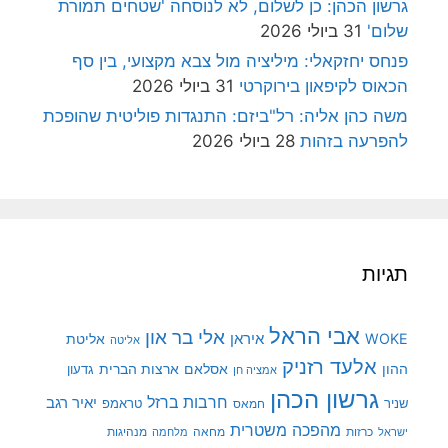
גרשון הכהן: כן לשלום, לא לנוסחה 'שטחים תמורת
שלום'
31 ביולי 2026
פנחס יחזקאלי: מיליציה מול צבא מקצועי, בין סף
הכאוס לקיפאון בירוקרטי
31 ביולי 2026
משה כהן אליה: רל"ביזם: התנגדות פוליטית שהופכת
להפרעה בזהות
28 ביולי 2026
תגיות
אבי הראל
אלי בר און
איראן
WOKE
אליטת
אליטה
אלעד רזניק
ההון
אסלאם
ארצות הברית
גדעון
אמציה חן
גרשון הכהן
חרבות ברזל
יאיר רגב
שניר
טראמפ
חמאס
מהפכה משטרית
מנהיגות
ישראל
כרזות
מחאה
מלחמה