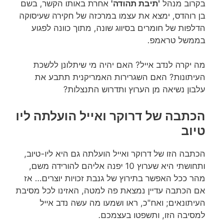
בקרוב מנהל
'תיבת תהודה'
אחרת באותו הקשר, בשם
בן רוהדס, ימצא את עצמו במרכזה של חקירה שעיסוקה
הדלפות של חומרים בסיווג שונה, מתוך כוונה לפגוע
בממשל טראמפ.
מה יקרה לנדב אייל? האם יהיה מי שיתלונן ללשכת
העיתונות? האם השגרירות האמריקנית תתבע את
עלבון נשיאה מן הערוץ ותדרוש התנצלות?
הכתבה של דרוקר ואייל הועלתה ליו
טיוב
הכתבה הזו של דרוקר ואייל הועלתה גם היא ליו-טיוב,
ותחושתי היא שערוץ 10 יפנה אליהם להורידה משם,
מהר ככל האפשר בתירוץ של גנבת זכויות יוצרים… אז
אם הכתבה עדיין נמצאת פה למטה, האזינו לכל מסיבת
העיתונאים; ואח"כ, ראו ושמעו מה עשה נדב אייל
למסיבה הזו, ותשפטו בעצמכם.