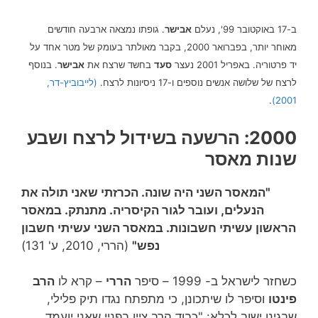
ב-17 באוקטובר 99', נעלם
אבישר
. גופתו נמצאה ארבעה חודשים
מאוחר יותר, בפברואר 2000, בקבר מאולתר בעומק של מטר אחד על
יד פרטוריה. באפריל 2001 נעצר
סעד
בחשד שרצח את
אבישר
. בנוסף
לרצח של שלושה אנשים נוספים ו-17 ניסיונות לרצח.
(לייבוביץ-דר,
.
2001)
2000: הרשעה בשידול לרצח ושבע
שנות מאסר
"המאסר השני היה שונה. הכרזתי שאני תולה את
הנעלים, ועובר לגור הקיסריה. מתנתק. במאסר
הראשון עשיתי חשבונות. במאסר השני עשיתי חשבון
נפש"
(הררי, 2010, ע' 131)
כשחזר לישראל ב- 1999 – סיפר
הררי
– קרא לו
הרב
פינטו
וסיפר לו שיתכונן, כי מתפתח נגדו תיק פלילי,
שבגינו ישוב לכלא: "כבוד הרב ציין בפניי שאני יועמד