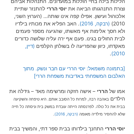
הלילות בילה בחיי הוללות במועדונים. התנהלות אביהם
וצורת התנהגותו הביאה את
יוסי הררי
להתנזר שתיית
אלכוהול ועישון. אפילו קפה אינו שותה… (הערוץ השני,
2010)
(רבקה, 2016)
. האב הפליא את מכותיו בילדיו
ולא חסך אלימות אף מאשתו, שהגיעה מספר פעמים
לבית החולים בגינו. פעם אף ירה עליה שלושה כדורים
מאקדחו, כיוון שהפריעה לו בשולחן הקלפים
(דיין,
.
2010)
[בתמונה משמאל: יוסי הררי עם חבר ונשק. מתוך
האלבום המשפחתי באדיבות משפחת הררי]
אמו של
הררי
– אישה חזקה ומרשימה מאד – גידלה את
הילדים
, למרות כל הסובב אותם. היא טיפחה והשקיעה
באהבה רבה
בבית את כל כולה. לפרנסתה הייתה עובדת במשק בית וניסתה כל חייה
שלא להחסיר מילדיה מאומה
(רבקה, 2016)
.
יוסי הררי
התחנך בילדותו בבית ספר דתי, והמשיך בבית