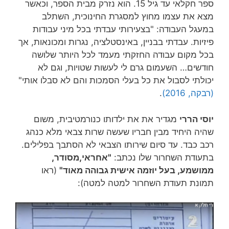
ספר חקלאי עד גיל 15. הוא נזרק מבית הספר, וכאשר
מצא את עצמו מחוץ למסגרת החינוכית, השתלב
במעגל העבודה: "בצעירותי עבדתי בכל מיני עבודות
פיזיות. עבדתי בבניין, באינסטלציה, נגרות ומכונאות, אך
בכל מקום עבודה החזקתי מעמד לכל היותר שלושה
חודשים… השעמום גרם לי לעשות שטויות, וגם לא
יכולתי לסבול את כל בעלי הסמכות והם לא סבלו אותי"
(רבקה, 2016)
.
יוסי הררי
מגדיר את את ילדותו כנורמטיבית, משום
שהיה היחיד מבין חבריו שעשה שרות צבאי מלא כנהג
רכב כבד. עד סיום שירותו הצבאי לא הסתבך בפלילים.
בתעודת השחרור שלו נכתב:
"אחראי,מסודר,
ממושמע, בעל יוזמה אישית גבוהה מאוד"
(ראו
תמונת תעודת השחרור למטה למטה):