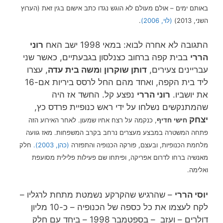
באותם ימים – אולם מעולם לא הוגש נגדו כתב אישום בגין זאת (הערוץ
השני, 2013)
(לוי, 2006)
.
התגובה לא אחרה לבוא: במאי 1998 ישב האח
רוני
הררי
בבית קפה ברחוב כצנלסון בגבעתיים, כאשר שני
עבריינים צעירים,
דותן שוקרון
ו
משה בית עדה
, עצרו
ליד בית הקפה, ואחד מהם החל לרסס ביריות אם-16
את יושביו.
רוני הררי
נפצע קל. החשד אז היה
שהמתנקשים נשלחו על ידי ראש כנופיית פרדס כץ,
יצחק
חדיף
, כנקמה על רצח אחיו שמעון. לאחר האירוע הזה
חישי
פתחה המשטרה במבצע מעצרים נרחב בקרב המשפחות. מאז גוועה
מלחמת הכנופיות, ובעצם, פורקה הכנופיה והתפזרה
(כהן, 2003).
חלק
מאנשיה ברחו לדרום אפריקה, ופיתחו שם פעילות פלילית מסועפת
ואלימה.
יוסי הררי
– שהרגיש שהקרקע נשמטת מתחת לרגליו –
לקח לעצמו את כל כספה של הכנופיה – כ-10 מליון
דולרים – ועזב – בספטמבר 1998 – ביחד עם חלק