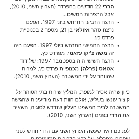
הררי
22 חודשים בהפרדה (הערוץ השני, 2010),
אבל הרציחות המשיכו…
הרצח הרביעי התרחש ביוני 1997. הפעם
נרצח
סהר אזולאי
בן 21, מספר 2 בכנופיית
פרדס כץ.
הרצח החמישי התרחש ביולי 1997. הפעם היה
זה
משה צ'יקו עזאמי
, מפרדס כץ.
הרצח השישי היה בספטמבר 1997: של
דוד
אטאס (פרלה)
מכנופיית פרדס כץ, למרות
שהוזהר על ידי המשטרה (הערוץ השני, 2010).
כיוון שהיה אסיר למופת, המליץ שירות בתי הסוהר על
קיצור עונשו בשליש, אולם חוות דעת מודיעינית שהגישה
המשטרה לבית המשפט העליון שנדרש לסוגיה, השאיר
את
הררי
בפנים (הערוץ השני, 2010).
לפניכם ראיון שעשה הערוץ השני עם הררי חודש לפני
שחרורו מהכלא, על רקע הדריכות המשטרתית