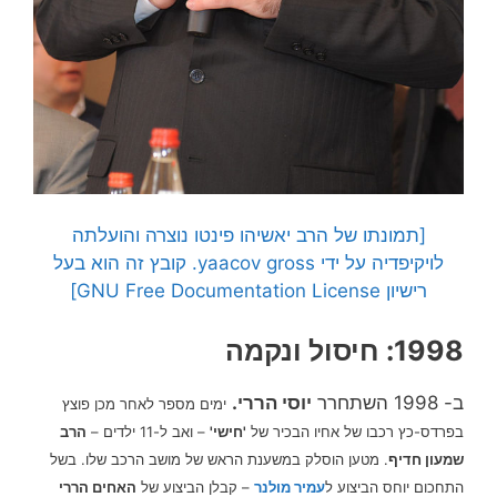
[תמונתו של הרב יאשיהו פינטו נוצרה והועלתה
לויקיפדיה על ידי yaacov gross. קובץ זה הוא בעל
רישיון GNU Free Documentation License]
1998: חיסול ונקמה
ב- 1998 השתחרר
יוסי הררי.
ימים מספר לאחר מכן פוצץ
בפרדס-כץ רכבו של אחיו הבכיר של
'חישי'
– ואב ל-11 ילדים –
הרב
שמעון חדיף
. מטען הוסלק במשענת הראש של מושב הרכב שלו. בשל
התחכום יוחס הביצוע ל
עמיר מולנר
– קבלן הביצוע של
האחים הררי