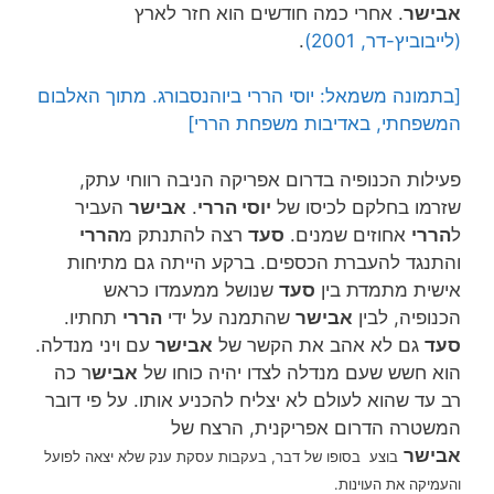
אבישר
. אחרי כמה חודשים הוא חזר לארץ
(לייבוביץ-דר, 2001)
.
[בתמונה משמאל: יוסי הררי ביוהנסבורג. מתוך האלבום
המשפחתי, באדיבות משפחת הררי]
פעילות הכנופיה בדרום אפריקה הניבה רווחי עתק,
שזרמו בחלקם לכיסו של
יוסי הררי
.
אבישר
העביר
ל
הררי
אחוזים שמנים.
סעד
רצה להתנתק מ
הררי
והתנגד להעברת הכספים. ברקע הייתה גם מתיחות
אישית מתמדת בין
סעד
שנושל ממעמדו כראש
הכנופיה, לבין
אבישר
שהתמנה על ידי
הררי
תחתיו.
סעד
גם לא אהב את הקשר של
אבישר
עם ויני מנדלה.
הוא חשש שעם מנדלה לצדו יהיה כוחו של
אביש
ר כה
רב עד שהוא לעולם לא יצליח להכניע אותו. על פי דובר
המשטרה הדרום אפריקנית, הרצח של
אבישר
בסופו של דבר, בעקבות עסקת ענק שלא יצאה לפועל
בוצע
והעמיקה את העוינות.