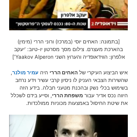
[בתמונה: האחים יוסי (במרכז) ורוני הררי (מימין)
בהארכת מעצרם. צילום מסך מסרטון יו-טיוב: 'יעקב
אלפרון: הווידאופדיה והערוץ השני Yaakov Alperon']
איש הביצוע העיקרי של
האחים הררי
היה
עמיר מולנר
,
שהשירות הצבאי העניק לו ניסיון קרבי עשיר וידע נרחב
בשימוש בכלי נשק ובהכנת מטעני חבלה. בידע הזה
היווה נכס אדיר עבור
משפחת הררי
, וסייע בידם לשכלל
את שיטת החיסול באמצעות מכוניות ממולכדות.