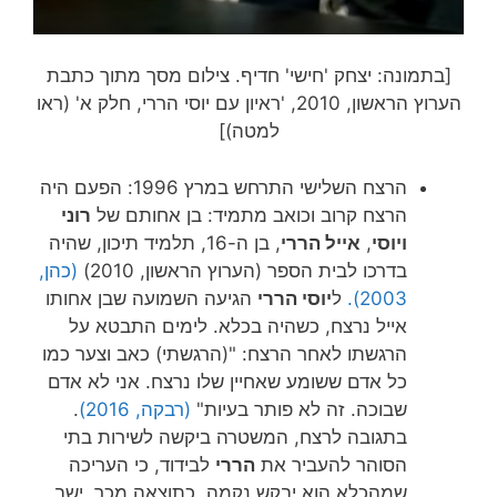
[בתמונה: יצחק 'חישי' חדיף. צילום מסך מתוך כתבת
הערוץ הראשון, 2010, 'ראיון עם יוסי הררי, חלק א' (ראו
למטה)]
הרצח השלישי התרחש במרץ 1996: הפעם היה
הרצח קרוב וכואב מתמיד: בן אחותם של
רוני
ויוסי
,
אייל הררי
, בן ה-16, תלמיד תיכון, שהיה
בדרכו לבית הספר (הערוץ הראשון, 2010)
(כהן,
2003).
ל
יוסי הררי
הגיעה השמועה שבן אחותו
אייל נרצח, כשהיה בכלא. לימים התבטא על
הרגשתו לאחר הרצח: "(הרגשתי) כאב וצער כמו
כל אדם ששומע שאחיין שלו נרצח. אני לא אדם
שבוכה. זה לא פותר בעיות"
(רבקה, 2016)
.
בתגובה לרצח, המשטרה ביקשה לשירות בתי
הסוהר להעביר את
הררי
לבידוד, כי העריכה
שמהכלא הוא יבקש נקמה. כתוצאה מכך, ישב