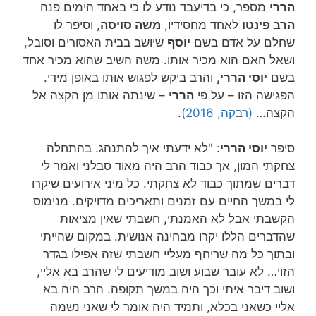
הררי
מספר, כי בדיעבד נודע לו כי באחד הימים פנה
הרב פינטו
לאחד מחסידיו,
משה סויסה
, וסיפר לו
שחלם על אדם בשם
יוסף
שיושב בבית האסורים וסובל,
ושאל האם הוא מכיר אותו. משה השיב שהוא מכיר אחד
בשם
יוסי הררי,
והרב ביקש לפגוש אותו באופן מידי.
הפגישה הזו – על פי
הררי
– שינתה אותו מן הקצה אל
הקצה…
(רבקה, 2016)
.
סיפר
יוסי הררי
: "לא ידעתי איך להתנהג. בהתחלה
צחקתי המון, אך כבוד הרב היה מאוד סבלני ואמר לי
דברים שמתוך כבוד לא צחקתי. כל מיני אירועים שיקרו
לי במשך החיים עם זמנים ותאריכים מדויקים. מנימוס
הקשבתי אבל לא האמנתי, חשבתי שאין מציאות
שהדברים הללו יקרו מבחינה אנושית. במקום שהייתי
ובתוך כל מה שריחף מעליי חשבתי שזה אפילו בגדר
הזוי… לא עובר שבוע ושוב מודיעים לי שהרב בא אליי,
ושוב דיבר איתי וכך היה במשך תקופה. הרב היה בא
אליי כשאני בכלא, ותמיד היה אומר לי שאני נשמה