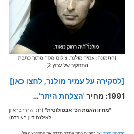
[התמונה: עמיר מולנר. צילום מסך מתוך כתבת
התחקיר של ערוץ 2]
[לסקירה על עמיר מולנר, לחצו כאן]
1991: מחיר
'הצלחת היתר'
…
"מת זו האמת הכי אבסולוטית"
(רוני הררי בראיון
לאילנה דיין בעובדה)
'הצלחת היתר'
של כנופיית רמת עמידר חידדה את המוטיבציה של