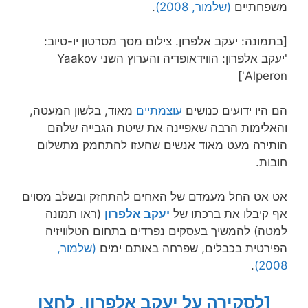
משפחתיים
(שלמור, 2008)
.
[בתמונה: יעקב אלפרון. צילום מסך מסרטון יו-טיוב:
'יעקב אלפרון: הווידאופדיה והערוץ השני Yaakov
Alperon']
הם היו ידועים כנושים
עוצמתיים
מאוד, בלשון המעטה,
והאלימות הרבה שאפיינה את שיטת הגבייה שלהם
הותירה מעט מאוד אנשים שהעזו להתחמק מתשלום
חובות.
אט אט החל מעמדם של האחים להתחזק ובשלב מסוים
אף קיבלו את ברכתו של
יעקב אלפרון
(ראו תמונה
למטה) להמשיך בעסקים נפרדים בתחום הטלוויזיה
הפירטית בכבלים, שפרחה באותם ימים
(שלמור,
.
2008)
[לסקירה על יעקב אלפרון, לחצו