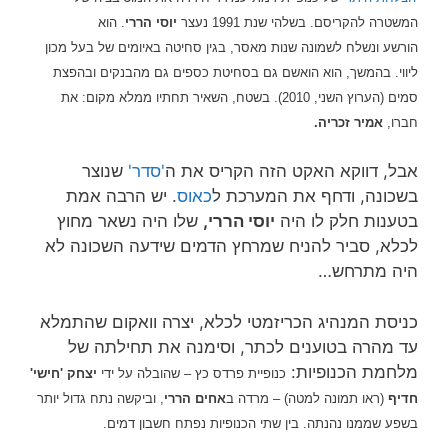
המשטרה להקריסם. בשלהי שנת 1991 נעצר
יוסי הררי
. הוא
הורשע
ונשלח לשמונה שנות מאסר,
בגין סחיטה באיומים של בעל מכון
ליווי. בהמשך, הוא הואשם גם בסחיטת כספים גם מהבנקים ובהפצת
סמים (הערוץ השני, 2010). בשטח, השאיר תחתיו ממלא מקום: את
חברו,
אמיר זכריה.
אבל, דווקא האקט הזה הקריס את ה
'סדר'
שנוצר
בשכונה, ודחף את המערכת ל
כאוס
. יש הרבה אמת
בטענות חלק לו היה
יוסי הררי,
שלו היה נשאר מחוץ
לכלא, סביר להניח שמרחץ הדמים שידעה השכונה לא
היה מתרחש…
כניסת המנהיג הכריזמטי לכלא, יצרה וואקום שהתמלא
עד מהרה בטוענים לכתר, וסימנה את תחילתה של
מלחמת הכנופיות:
כנופיית פרדס כץ – ש
הובלה על ידי
יצחק 'חישי'
חדיף
(ראו תמונה למטה) – מרדה ב
אחים הררי
, וביקשה נתח גדול יותר
בשפע שממנו נהנתה. בין שתי הכנופיות נפתח חשבון דמים.