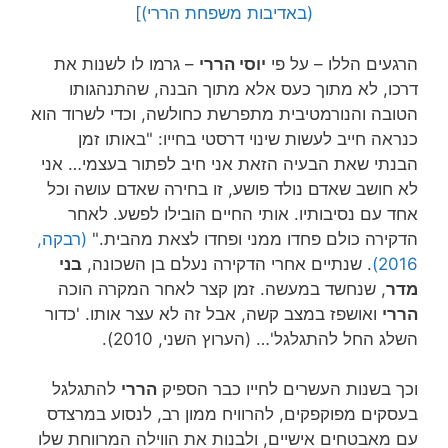
(באדיבות משפחת הררי)]
הרגעים הללו – על פי
יוסי הררי
– גרמו לו לשנות את
דרכו, לא מתוך כעס אלא מתוך הבנה, שהתנהגותו
הטובה והנורמטיבית מתפרשת כחולשה, וכדי לשרוד הוא
כנראה חייב לעשות שינוי דרסטי בחייו: "באותו זמן
הבנתי שאת הבעיה הזאת אני חיב לפתור בעצמי… אני
לא חושב שאדם נולד פושע, זו בחירה שאדם עושה וכל
אחד עם נסיבותיו. אותי החיים הובילו לפשע. לאחר
הדקירה כולם פחדו ממני ופחדו לצאת מהבית."
(רבקה,
2016)
. שנתיים אחרי הדקירה נעלם בן השכונה,
בני
מדר
, שנחשד במעשה. זמן קצר לאחר המקרה הוכה
הררי
ואושפז במצב קשה, אבל זה לא עצר אותו. 'כדור
השלג החל להתגלגל'… (הערוץ השני, 2010).
וכך בשנות העשרים לחייו כבר הספיק
הררי
להתגלגל
בעסקים מפוקפקים, להרוויח ממון רב, לנסוע במרצדס
עם מאבטחים אישיים, ולבנות את הווילה המרווחת שלו