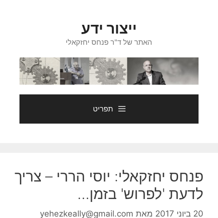
דלג
תוכן
ייצור ידע
האתר של ד"ר פנחס יחזקאלי
תפריט
פנחס יחזקאלי: יוסי הררי – צריך
לדעת 'לפרוש' בזמן…
20 ביוני 2017
מאת
yehezkeally@gmail.com