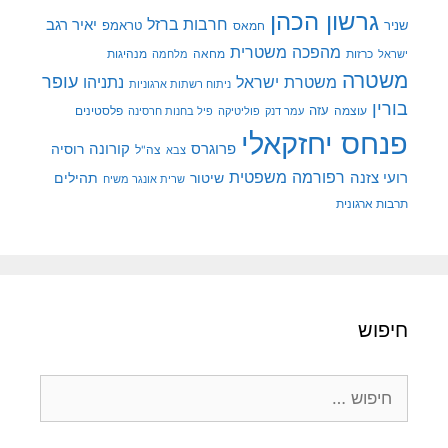
גרשון הכהן
חרבות ברזל
יאיר רגב
שניר
טראמפ
חמאס
מהפכה משטרית
מנהיגות
ישראל
כרזות
מחאה
מלחמה
משטרה
עופר
משטרת ישראל
נתניהו
ניתוח רשתות ארגוניות
בורין
עוצמה
עזה
פלסטינים
עמר דנק
פוליטיקה
פיל בחנות חרסינה
פנחס יחזקאלי
קורונה
פרוגרס
רוסיה
צה"ל
צבא
רפורמה משפטית
רועי צזנה
שיטור
תהילים
שרית אונגר משיח
תרבות ארגונית
חיפוש
חיפוש: