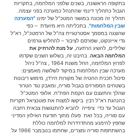
בתקופה הראשונה, בשנים שלפני המלחמה, בתקריות
הגבול כתהליך דינמי שהתנהל כמערכה בפני עצמה.
תהליך זה מכונה במושגי המטכ"ל של ימינו
"המערכה
שבין המלחמות"
. בתכליתה היא מיועדת – כפי
שהוצגה במסמך אסטרטגיית צה"ל של הרמטכ"ל, רא"ל
גדי אייזנקוט, שפורסם לציבור – להחליש גורמים
שליליים, להשיג הרתעה,
על מנת להרחיק את
המלחמה הבאה
. בהיבט זה, בשלוש השנים שקדמו
לפרוץ המלחמה, החל משנת 1964 , צה"ל ניהל
מערכה שבין המלחמות במיקוד לשלושה מאמצים:
סיכול תכנית ההטיה של מקורות הירדן, מימוש ריבונות
בשטחים המפורזים בגבול סוריה, ומאבק נגד הטרור
שהלך והתעצם עם הקמת הפת"ח. אלופי המטכ"ל
בהנהגת רא"ל רבין ביקשו למצות את פוטנציאל תקריות
הגבול עד כדי ציפייה להביא להתנגשות צבאית רחבה
עם סוריה, בכל זאת פעלו מתוך תודעת האילוץ המדיני
שחפץ להימנע מהתדרדרות למלחמה כוללת
בהשתתפות סוריה ומצרים, שחתמו בנובמבר 1966 על