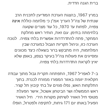
ברית הגנה הדדית.
במרץ 1967, בהצגת הערכת המודיעין לתכנית הרב
שנתית של צה"ל העריך אמ"ן כי מלחמה כוללת
אינה
צפויה, לפחות עד 1970, כל עוד מצרים שקועה
בלחימתה בתימן. עם זאת, הותיר ראש מחלקת
המחקר, פתח להתדרדרות אפשרית בלתי צפויה. לנוכח
הערכה כזו, וניהול תקריות הגבול כמערכה שבין
המלחמות, היה מתבקש ברור בשאלה כיצד מכוונים
ומסייגים את פעולות צה"ל בעיקר בצפון, באופן שלא
יאיץ לקראת התדרדרות בלתי צפויה.
ב-7 לאפריל 1967, התפתחה תקרית גבול מתוך עבודה
חקלאית יזומה באזור המפורז ממזרח לכנרת. בתוך
התלקחות האש, נפלו פגזים על בתי קיבוץ תל קציר.
ראש הממשלה ושר הביטחון אשכול, אישר הפעלת
מטוסי חיל האוויר לשיתוק מקורות הירי. חיל האוויר
הפעיל באותו יום 171 גיחות, לתקיפה ולפטרול, הופלו