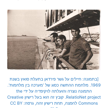
[בתמונה: חיילים על גשר פירדאן בתעלת סואץ בשנת
1969. מלחמת ההתשה כסוג של 'מערכה בין מלחמות'.
התמונה נוצרה והועלתה לויקיפדיה על ידי the
RelatioNet project. קובץ זה הוא בעל רישיון Creative
Commons להפצה, תחת רישיון זהה, גרסה: CC BY