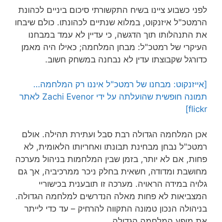
לפני כשבוע ציינו בשיח התקשורתי סיכום ביניים לכהונת
הרמטכ"ל איזנקוט, במלוא שנתיים לכהונתו. כולם שיבחו
את התנהלותו תוך הדגשה, כי עדיין לא עמד במבחנו
העיקרי של רמטכ"ל: מבחן המלחמה; כאילו היה מאמן
כדורגל שקבוצתו עדין לא נבחנה במשחק חשוב.
[אייזנקוט: מבחנו של רמטכ"ל איננו רק המלחמה…
תמונה חופשית שהועלתה על ידי Zachi Evenor לאתר
flickr]
אכן המלחמה הגדולה רבת סבל ועתירת תהילה. אולם
רמטכ"ל נבחן מבחינת תבונתו ואחריותו הלאומית, לא
פחות, אם לא יותר, בזמן שבין המלחמות בניהול מערכה
מחושבת ומדודה, חשאית בחלק ניכר ממרכיביה, אך גם
גלויה במידה הראויה. מערכה זו תובענית בכישוריי
המצביאות לא פחות מאלה הנדרשים למלחמה הגדולה.
בניהולה הנכון טמונה התקווה להרחיק – עד כדי לייתר
את מופע המלחמה הגדולה.