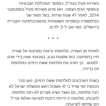
בשירות פעיל בצה"ל, כמפקד המכללות הצבאיות
וכמפקד הגיס הצפוני. הוא פרש משירות פעיל בספטמבר
2014, לאחר 41 שנות שירות‏. בעל תואר שני
בפילוסופיה ובספרות השוואתית מהאוניברסיטה העברית
בירושלים. נשוי ואב ל-3 ילדים.
* * *
לאזרח מן השורה, מלחמות נראות כפורצות אל שגרת
חייו בהפתעה, כמו אסונות טבע, כצונאמי שאין בידי אדם
למונעו. כך חווינו את מלחמת ששת הימים כמלחמת
אין ברירה.
בשנת הארבעים למלחמת ששת הימים, טען חבר
הכנסת יוסי שריד כי לוי אשכול ראש ממשלת ישראל לא
רצה מלחמה, גם נאצר נשיא מצרים לא רצה מלחמה.
להבנתו, מלחמה זו הייתה ניתנת למניעה ואלופי צה"ל
הם שדחפו לקראתה.