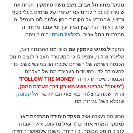
מפקד מחוז תל אביב, ניצב משה טיומקין
, הנחה את
שוטריו להעביר לנחמיאס רשימה של גורמים בעלי כסף
ורכוש, שהמידע על מקורות ההון שלהם לוט בערפל. מי
שהכין אותה היה קצין המודיעין יוסי ענבר מהיחידה
המרכזית בתל אביב.
בצלאל מזרחי
היה ביניהם.
במקב
יל נפגש טיומקין עם
נציב מס ההכנסה דאז,
אליעזר שילוני, והציע לו כי המשטרה תעביר לנציבות מס
הכנסה רשימה של חשודים שצברו הון במעשי פשע, כדי
להעמידם לדין כחשודים בעבירת מס של העלמת
הכנסות שיטה זו קרויה
"FOLLOW THE MONEY"
("פיצוח" עברייני פשע מאורגן דרך מערכת המס)
,
והיא יושמה בהצלחה בארצות הברית נגד
אל קפונה
,
שנכלא בשל עבירות מס.
הרשימה נעצרה אצל
מפקד היחידה המרכזית דאז
(מפקד המחוז אחר כך) יגאל מרקוס
, ולא הועברה
לנציבות מס הכנסה, בין היתר, משום שלמפקד היחידה