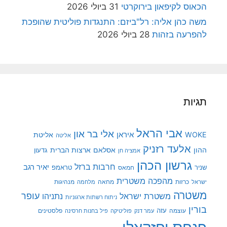
הכאוס לקיפאון בירוקרטי
31 ביולי 2026
משה כהן אליה: רל"ביזם: התנגדות פוליטית שהופכת
להפרעה בזהות
28 ביולי 2026
תגיות
אבי הראל
אלי בר און
איראן
WOKE
אליטת
אליטה
אלעד רזניק
ההון
אסלאם
ארצות הברית
גדעון
אמציה חן
גרשון הכהן
חרבות ברזל
יאיר רגב
שניר
טראמפ
חמאס
מהפכה משטרית
מנהיגות
ישראל
כרזות
מחאה
מלחמה
משטרה
עופר
משטרת ישראל
נתניהו
ניתוח רשתות ארגוניות
בורין
עוצמה
עזה
פלסטינים
עמר דנק
פוליטיקה
פיל בחנות חרסינה