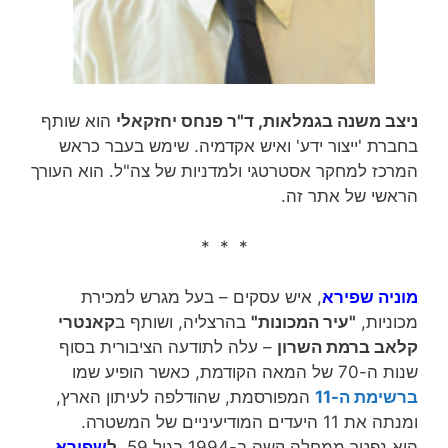
ניצב משנה בגמלאות, ד"ר פנחס יחזקאלי
הוא שותף
בחברת 'ייצור ידע' ואיש אקדמיה. שימש בעבר כראש
המרכז למחקר אסטרטגי ולמדניות של צה"ל. הוא העורך
הראשי של אתר זה.
* * *
מוניה שפירא
, איש עסקים – בעל מגרש למכירת
מכוניות,
"עיר המכונות"
בהרצליה, ושותף ב
קאנטרי
קלאב ברמת השרון
– עלה לתודעה הציבורית בסוף
שנות ה-70 של המאה הקודמת, כאשר הופיע שמו
ברשימת ה-11
המפורסמת, שהודלפה לעיתון הארץ,
ומנתה את 11 היעדים המודיעיניים של המשטרה.
הוא נפטר ממחלה קשה ב-1994 בגיל 59.
ל
שפירא