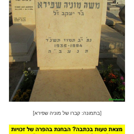
[בתמונה: קברו של מוניה שפירא]