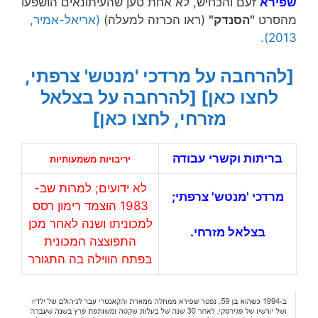
שפירא
זעם והכחיש, לא אחת טען שהעיתונאים הושפעו
מהסרט
"הסנדק"
(ראו הכרזה למעלה)
(אריאל-אמיר,
2013).
[להרחבה על מרדכי 'מנטש' צרפתי,
לחצו כאן]
[להרחבה על בצלאל
מזרחי, לחצו כאן]
בריתות וקשרי עבודה
יריבויות משמעותיות
לא ידועים; למרות שב-
מרדכי 'מנטש' צרפתי
;
1983 הוצמד רימון רסס
למכוניתו ושנה לאחר מכן
בצלאל מזרחי
.
התפוצצה המכונית
בפתח הווילה בה התגורר