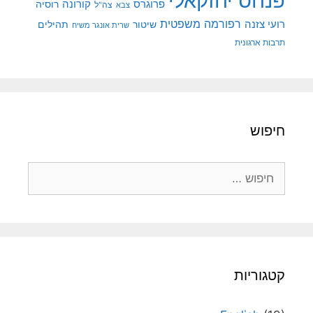
פנחס יחזקאלי
קורונה
פרוגרס
רוסיה
צה"ל
צבא
רפורמה משפטית
רועי צזנה
שיטור
תהילים
שרית אונגר משיח
תרבות ארגונית
חיפוש
חיפוש:
קטגוריות