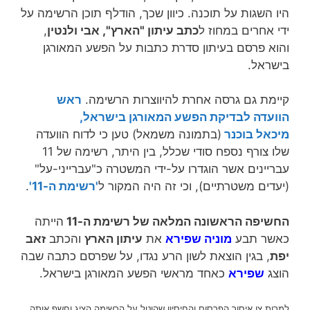
היו השגות על תוכנה. כיוון שכך, הודלף תוכן הרשימה על
ידי אחרים במחוז ל
כתב עיתון "הארץ", אבי ולנטין
,
והוא פרסם בעיתון סדרת כתבות על הפשע המאורגן
בישראל.
קיימת גם גרסה אחרת להיווצרות הרשימה.
ראש
הוועדה לבדיקת הפשע המאורגן בישראל,
מיכאל בוכנר
(בתמונה משמאל) טען כי לדוח הוועדה
שלו צורף נספח סודי שכלל, בין היתר, רשימה של 11
עבריינים אשר הוגדרו על-ידי המשטרה כ"עברייני-על"
(יעדים משטרתיים), וכי זה היה המקור ל
'רשימת ה-11'
.
החשיפה הראשונה המלאה של רשימת ה-11
הייתה
כאשר תבע
מוניה שפירא
את
עיתון הארץ
והכתב
זאב
יפת
, בגין הוצאת לשון הרע נגדו, על שפרסם כתבה שבה
הוצג
שפירא
כאחד מראשי הפשע המאורגן בישראל.
למרות צו איסור הפרסום והחיסיון שהוטל על הרשימה הציג וחשף אותה