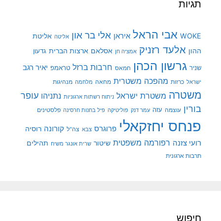
תגיות
אבי הראל
אלי בר און
איראן
WOKE
אליטת
אליטה
אלעד רזניק
ההון
אסלאם
ארצות הברית
גדעון
אמציה חן
גרשון הכהן
חרבות ברזל
יאיר רגב
שניר
טראמפ
חמאס
מהפכה משטרית
מנהיגות
ישראל
כרזות
מחאה
מלחמה
משטרה
עופר
משטרת ישראל
נתניהו
ניתוח רשתות ארגוניות
בורין
עוצמה
עזה
פלסטינים
עמר דנק
פוליטיקה
פיל בחנות חרסינה
פנחס יחזקאלי
קורונה
פרוגרס
רוסיה
צה"ל
צבא
רפורמה משפטית
רועי צזנה
שיטור
תהילים
שרית אונגר משיח
תרבות ארגונית
חיפוש