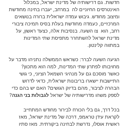
חדשות. גם דרישותיה של מדינת ישראל, במכלול
האינטרסים החיוניים לה במרחב, יעברו בחינה מחודשת
ומיצוב מחודש. גיבוש עמדה ישראלית ברורה בנושאים
המרכזיים, כעמדה מחודשת בעלת בסיס תמיכה ציבורי
רחב, הוא צו השעה. בנסיבות אלה, כצעד ראשון, על
מדינת ישראל להשתחרר מתפיסת שתי המדינות
במתווה קלינטון.
הגיעה השעה לברר: כשראש הממשלה נתניהו מדבר על
מחויבותו לפתרון שתי המדינות, למה הוא מתכוון?
כאשר מוסכם גם על מנהיגי השמאל הציוני, כי גושי
התיישבות יישארו בריבונות ישראלית, כדאי לדרוש
הבהרה לציבור, מהם בדיוק הגושים? האם יש בהם כדי
לספק משהו מדרישותיה של ישראל
לגבולות בני הגנה
?
בכל דרך, גם בלי הכורח לבירור מחודש המתחייב
לקראת עידן טראמפ, דרכה של מדינת ישראל, מאז
ראשית אוסלו, נדרשת לבחינה ביקורתית. מאז סתיו