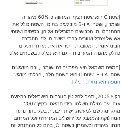
[שטח C הוא שטח רציף, המהווה כ-60% מיהודה
ושומרון, ושטחי A ו-B מובלעים בתוכו. השטח כולל את
ההתנחלויות, הכבישים המובילים אליהן, בסיסים ושטחי
אש של צה"ל ואזורים בלתי מיושבים. לפי ההגדרה
הבינלאומית המקובלת – שרואה את מזרח ירושלים
כחלק מהגדה המערבית – גם היא נכללת בשטחים אלו.
[המפה משמאל היא מפת יהודה ושומרון, ובה מודגשים
שטחי A ו-B. שטח C הוא השטח הלבן, הבלתי מודגש.
המפה היא נחלת הכלל
].
בקיץ 2005, תמה לחלוטין הנוכחות הישראלית ברצועת
עזה. עם נטילת השלטון בידי חמאס, בקיץ 2007,
מתקיימת שם למעשה, ישות ריבונית בשליטתו. נותרו
המחלוקת והמאבק על ירושלים המזרחית ועל המרחב
הנתון ביהודה ובשומרון בשטחי C, בהם כל ההתנחלויות