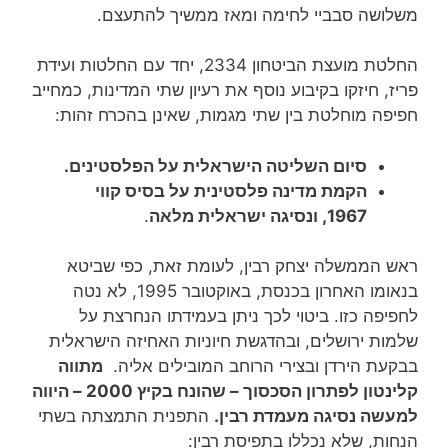
משלושה סבביי לחימה ומאז ממשיך להתעצם.
החלטת מועצת הביטחון 2334, יחד עם החלטות ועידת
פריז, חיזקו בקיבוע נוסף את רעיון שתי המדינות, כמחייב
חפיפה מוחלטת בין שתי מגמות, שאינן בהכרח זהות:
סיום
השליטה הישראלית על הפלסטינים.
הקמת מדינה פלסטינית על בסיס קווי
1967,
ונסיגה ישראלית מלאה
.
ראש הממשלה יצחק רבין, לעומת זאת, כפי שביטא
בנאומו האחרון בכנסת, באוקטובר 1995, לא נטה
לחפיפה כזו. ביטוי לכך ניתן בעמידתו הנחרצת על
שלמות ירושלים, ובהדגשת חיוניות האחיזה הישראלית
בבקעת הירדן ובצירי הרוחב המובילים אליה.
מתווה
קלינטון לפתרון הסכסוך – שהונח בקיץ 2000 – היווה
למעשה נסיגה מעמדת רבין.
התפנית התמצתה בשתי
הנחות, שלא נכללו בתפיסת רבין: