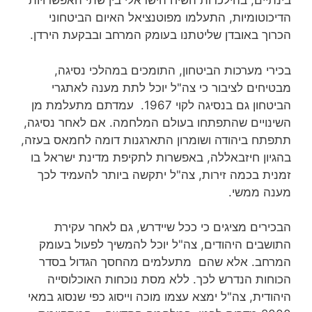
בינתיים, בהילכדות השיח הישראלי בין שתי האפשרויות
הדיכוטומיות, התעלמו מפוטנציאל האיום הביטחוני
הכרוך באובדן שליטתנו בעומק המרחב ובבקעת הירדן.
בכירי מערכות הביטחון, התומכים במהלכי נסיגה,
מבטיחים לציבור כי צה"ל יוכל לתת מענה לאתגרי
הביטחון גם בנסיגה לקוי 1967. עמדתם מתעלמת מן
השינויים שהתפתחו בעולם המלחמה. אם לאחר נסיגה,
תתפתח ביהודה ושומרון התארגנות דומה לחמאס בעזה,
בהגיון חיזבאללה, באפשרות לתקיפת מדינת ישראל בו
זמנית בכמה זירות, צה"ל יתקשה ביותר להעמיד לכך
מענה ממשי.
הבכירים מציגים כי ככל שיידרש, גם לאחר עקירת
התושבים היהודים, צה"ל יוכל להמשיך לפעול בעומק
המרחב. אלא שהם מתעלמים מהחסך הגדול בסדר
הכוחות הנדרש לכך. ללא מסת נוכחות האוכלוסייה
היהודית, צה"ל ימצא עצמו מוכה וייסוג כפי שנסוג במאי