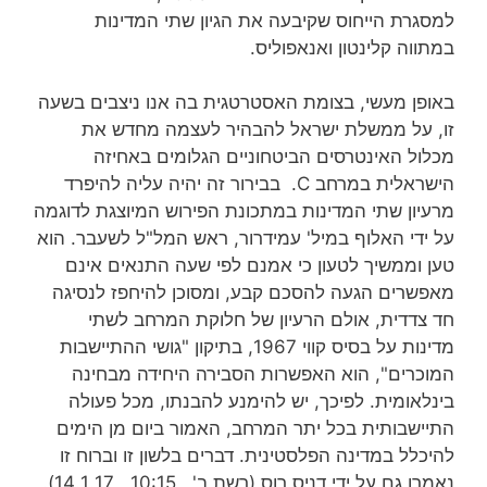
למסגרת הייחוס שקיבעה את הגיון שתי המדינות
במתווה קלינטון ואנאפוליס.
באופן מעשי, בצומת האסטרטגית בה אנו ניצבים בשעה
זו, על ממשלת ישראל להבהיר לעצמה מחדש את
מכלול האינטרסים הביטחוניים הגלומים באחיזה
הישראלית במרחב C. בבירור זה יהיה עליה להיפרד
מרעיון שתי המדינות במתכונת הפירוש המיוצגת לדוגמה
על ידי האלוף במיל' עמידרור, ראש המל"ל לשעבר. הוא
טען וממשיך לטעון כי אמנם לפי שעה התנאים אינם
מאפשרים הגעה להסכם קבע, ומסוכן להיחפז לנסיגה
חד צדדית, אולם הרעיון של חלוקת המרחב לשתי
מדינות על בסיס קווי 1967, בתיקון "גושי ההתיישבות
המוכרים", הוא האפשרות הסבירה היחידה מבחינה
בינלאומית. לפיכך, יש להימנע להבנתו, מכל פעולה
התיישבותית בכל יתר המרחב, האמור ביום מן הימים
להיכלל במדינה הפלסטינית. דברים בלשון זו וברוח זו
נאמרו גם על ידי דניס רוס (רשת ב' , 10:15, 14.1.17).