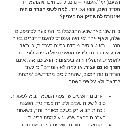
הפעם) על 'גזענות' – נדם. כולם חיכו שהנושא ירד
מסדר היום, והוא אכן ירד.
למה לשני הצדדים היה
אינטרס להשתיק את העניין?
כי תושבי באר שבע התבלבלו בין התופעה לסימפטום
שלה, ולאף אחד לא היה אינטרס להעמיד דברים באור
הנכון… באוטובוסים מוסדה כריזה בערבית, כי
באר
שבע עוברת תהליכים מואצים של הפיכה לעיר דו
לאומית. התהליך הזה בעיצומו; והוא, כנראה, איננו
הפיך ואיננו עציר.
אז למה לא אומרים? כי לשני
הצדדים נוח המצב, שהתהליכים מתרחשים 'מתחת
לרדאר' ולא על פני השטח:
הערבים חוששים שהצפת הנושא תביא לפעולות
סיכול של תושבים וליצירת צעדי נגד. הפגנת
נוכחות תבוא רק בשלב מאוחר יותר, כשאחוז
הערבים בבאר שבע יגיע למסה קריטית.
המנהיגות היהודית חוששת לעורר את השד