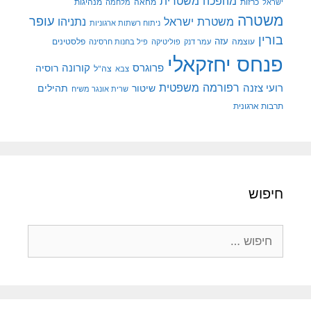
מהפכה משטרית
מנהיגות
ישראל
כרזות
מחאה
מלחמה
משטרה
עופר
משטרת ישראל
נתניהו
ניתוח רשתות ארגוניות
בורין
עוצמה
עזה
פלסטינים
עמר דנק
פוליטיקה
פיל בחנות חרסינה
פנחס יחזקאלי
קורונה
פרוגרס
רוסיה
צה"ל
צבא
רפורמה משפטית
רועי צזנה
שיטור
תהילים
שרית אונגר משיח
תרבות ארגונית
חיפוש
חיפוש: