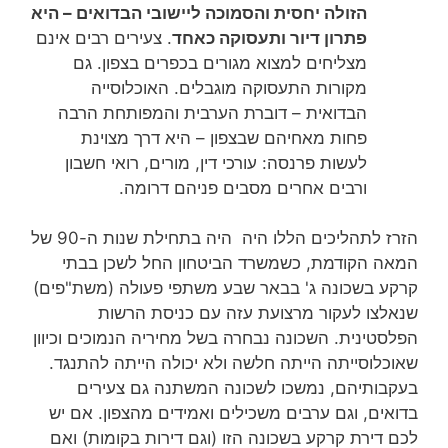
הזולה יחסית והסמוכה ליישובי הבדואים – היא
פתרון דיור ותעסוקה כאחד
. צעירים רבים אינם
מצליחים למצוא מגורים בכפרים בצפון. גם
מקורות התעסוקה מוגבלים. האוכלוסייה
הבדואית – דוברת הערבית והמפותחת הרבה
פחות מאחיהם שבצפון – היא דרך מצוינת
לעשות פרנסה: עורכי דין, מורים, רואי חשבון
ורבים אחרים מסבים פניהם דרומה.
הזרז לתהליכים הללו היה היה בתחילת שנות ה-90 של
המאה הקודמת, כשמשרד הביטחון החל לשכן בבתי
קרקע בשכונה ג' בבאר שבע משתפי פעולה (משת"פים)
שנאלצו לעקור מרצועת עזה עם כניסת הרשות
הפלסטינית. השכונה נבחרה בשל מחיריה הנמוכים וכיוון
שאוכלוסייתה הייתה חלשה ולא יכולה הייתה להתנגד.
בעקבותיהם, נמשכו לשכונה המשתנה גם צעירים
בדואים, וגם ערבים משכילים ואמידים מהצפון. אם יש
לכם דירת קרקע בשכונה הזו (וגם דירות בקומות) ואם