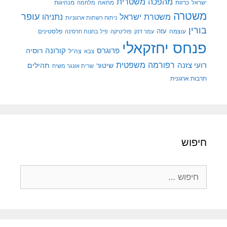
מהפכה משטרית
מנהיגות
ישראל
כרזות
מחאה
מלחמה
משטרה
עופר
משטרת ישראל
נתניהו
ניתוח רשתות ארגוניות
בורין
עוצמה
עזה
פלסטינים
עמר דנק
פוליטיקה
פיל בחנות חרסינה
פנחס יחזקאלי
קורונה
פרוגרס
רוסיה
צה"ל
צבא
רפורמה משפטית
רועי צזנה
שיטור
תהילים
שרית אונגר משיח
תרבות ארגונית
חיפוש
חיפוש: