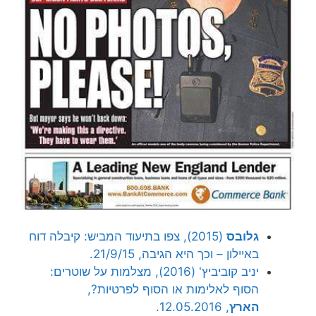
גלובס
(2015), צפו בתיעוד המביש: קיבלה דוח
באיילון – וכך היא הגיבה, 21/9/15.
יניב קוביביץ' (2016), מצלמות על שוטרים:
הסוף לאלימות או הסוף לפרטיות?,
הארץ
, 12.05.2016.