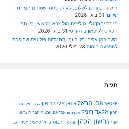
גרשון הכהן: כן לשלום, לא לנוסחה 'שטחים תמורת
שלום'
31 ביולי 2026
פנחס יחזקאלי: מיליציה מול צבא מקצועי, בין סף
הכאוס לקיפאון בירוקרטי
31 ביולי 2026
משה כהן אליה: רל"ביזם: התנגדות פוליטית שהופכת
להפרעה בזהות
28 ביולי 2026
תגיות
אבי הראל
אלי בר און
איראן
WOKE
אליטת
אליטה
אלעד רזניק
ההון
אסלאם
ארצות הברית
גדעון
אמציה חן
גרשון הכהן
חרבות ברזל
יאיר רגב
שניר
טראמפ
חמאס