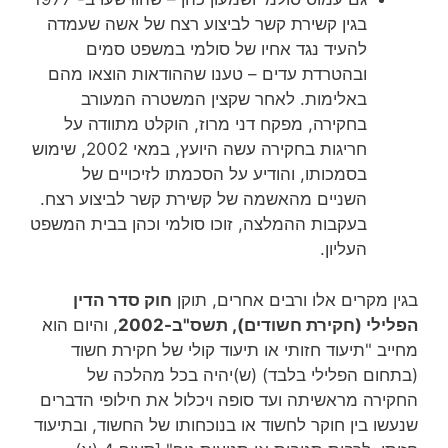
בגין קשירת קשר לביצוע רצח של אשה שעמדה
להעיד נגד אחיו של סולמי במשפט סמים
ובהטרדת עדים – טענו שההודאות הוצאו מהם
באלימות. לאחר שקצין המשטרה המעורב
בחקירה, מפקח דני מרוז, הוקלט מתוודה על
חריגות בחקירה עשה היועץ, במאי 2002, שימוש
בסמכותו, והודיע על הסכמתו לזיכויים של
השניים מהאשמה של קשירת קשר לביצוע רצח.
בעקבות ההמלצה, זוכו סולמי וכהן בבית המשפט
העליון.
בגין מקרים אלו ורבים אחרים, תוקן
חוק סדר הדין
הפלילי (חקירת חשודים), תשס"ב-2002
, והיום הוא
מחייב "תיעוד חזותי או תיעוד קולי של חקירת חשוד
(בתחום הפלילי בלבד) (ש)יהיה בכל מהלכה של
החקירה מראשיתה ועד סופה ויכלול את חילופי הדברים
שנעשו בין חוקר לחשוד או בנוכחותו של החשוד, ובתיעוד