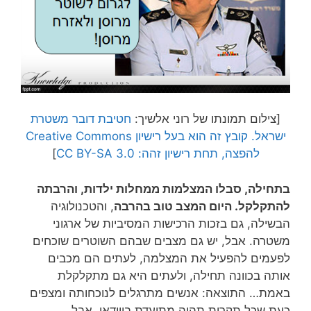
[צילום תמונתו של רוני אלשיך:
חטיבת דובר משטרת
ישראל. קובץ זה הוא בעל רישיון Creative Commons
להפצה, תחת רישיון זהה: CC BY-SA 3.0
]
בתחילה, סבלו המצלמות ממחלות ילדות, והרבתה
להתקלקל. היום המצב טוב בהרבה
, והטכנולוגיה
הבשילה, גם בזכות הרכישות המסיביות של ארגוני
משטרה. אבל, יש גם מצבים שבהם השוטרים שוכחים
לפעמים להפעיל את המצלמה, לעתים הם מכבים
אותה בכוונה תחילה, ולעתים היא גם מתקלקלת
באמת… התוצאה: אנשים מתרגלים לנוכחותה ומצפים
כעת שכל תקרית תהיה מתועדת בווידאו, אבל