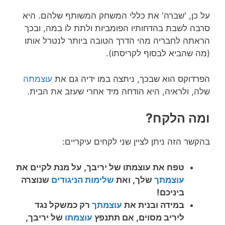
על כן, 'שברה' את כללי המשחק המשותף שלהם. היא
סרבה לשבת בהדחותיו הפומביות ולתת לו במה, ובכך
הראתה לחבריה מהי הדרך הטובה ביותר לנטרל אותו
(מה שהביא לבסוף לקריסתו).
הפרדוקס הוא שבכך, ניתצה במו ידיה גם את
עוצמתה
שלה, ולראיה, היא הודחה מיד אחרי שעזב את הבית.
ומה הלקח?
בהקשר הזה ניתן לציין שני לקחים עיקריים:
טפח את עוצמתו של יריבך, על מנת לקיים את
עוצמתך
שלך, ואת
שלימות הניגודים
שנוצרה
ביניכם!
במידה ובנית את
עוצמתך
רק כמשקל נגד
ליריב מסוים, אם תתנפץ
עוצמתו
של יריבך,