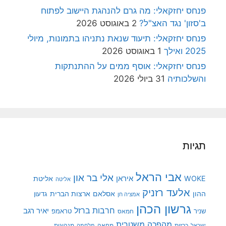
פנחס יחזקאלי: מה גרם להנהגת היישוב לפתוח
ב'סזון' נגד האצ"ל?
2 באוגוסט 2026
פנחס יחזקאלי: תיעוד שנאת נתניהו בתמונות, מיולי
2025 ואילך
1 באוגוסט 2026
פנחס יחזקאלי: אוסף ממים על ההתנתקות
והשלכותיה
31 ביולי 2026
תגיות
אבי הראל
אלי בר און
איראן
WOKE
אליטת
אליטה
אלעד רזניק
ההון
אסלאם
ארצות הברית
גדעון
אמציה חן
גרשון הכהן
חרבות ברזל
יאיר רגב
שניר
טראמפ
חמאס
מהפכה משטרית
מנהיגות
ישראל
כרזות
מחאה
מלחמה