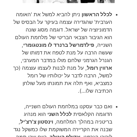
לכלל הראשון
ניתן להביא למשל את 'האומה
הערבית' שהגדירה עצמה בעיקר על הבסיס של
הדמוניזציה של ישראל. דוגמה מסוג שונה
הוא הגיבור הצבאי הבריטי של מלחמת העולם
השנייה,
פילדמרשל ברנרד לו מונטגומרי
,
שעשה הרבה על מנת לטפח את דמותו של
הגנרל הגרמני שלחם מולו במדבר המערבי,
ארווין רומל
, על מנת לבנות לעצמו עוצמה (כך
למשל, הרבה לדבר על יכולותיו של רומל
כמצביא, ואף תלה את תמונתו מעל שולחן
הכתיבה שלו…).
ואם כבר עסקנו במלחמת העולם השנייה,
הדוגמה הקלאסית
לכלל השני
הוא מנהיג
בריטניה במהלך המלחמה,
וינסטון צ'רצ'יל
,
שבנה את הקריירה המשוקמת שלו כמשקל נגד
ליריבו הגרמני,
אדולף היטלר
. ביום שבו תמה