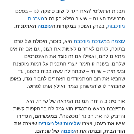
תכנית הראליטי 'האח הגדול' שוב סיפקה לנו – בפעם
הרביעית העונה – שיעור נפלא בקורס ב
מערכות
מורכבות
, בפרק העוסק ב
מקורות ה
עוצמה
הארגונית
.
עוצמה
ב
מערכת מורכבת
היא, כזכור, היכולת של גורם
בתוכה, לגרום לאחרים לעשות את רצונו, גם אם זה אינו
מתאים להם, ואפילו אם זה
נוגד
את האינטרסים
שלהם. בעונה זו הימרו יוצרי התכנית על דמות מוקצנת
ובעייתית – שי חי – שבתחילה עשה בבית כרצונו, עד
שהביא את רוב המתמודדים האחרים לחבור נגדו, באופן
שהבהיר לו ש'המשחק נגמר' ואילץ אותו לפרוש.
אור סיונוב הייתה תמונת המראה של שי חי. היא
התייצבה בראש מתנגדיו הוא גמל לה בהתקפות קשות
והדביק לה את הכינוי "מכשפה".
במעשיהם, הגדירו
איש את רעהו, ויצרו
שלימות של ניגודים
שיצרה את
הווי הבית, ובנתה את ה
עוצמה
של שניהם.