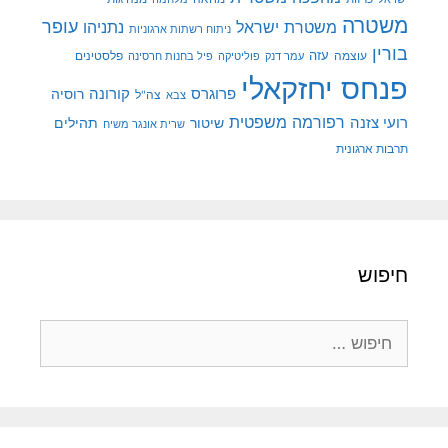
משטרה
עופר
משטרת ישראל
נתניהו
ניתוח רשתות ארגוניות
בורין
עוצמה
עזה
פלסטינים
עמר דנק
פוליטיקה
פיל בחנות חרסינה
פנחס יחזקאלי
קורונה
פרוגרס
רוסיה
צה"ל
צבא
רפורמה משפטית
רועי צזנה
שיטור
תהילים
שרית אונגר משיח
תרבות ארגונית
חיפוש
חיפוש: