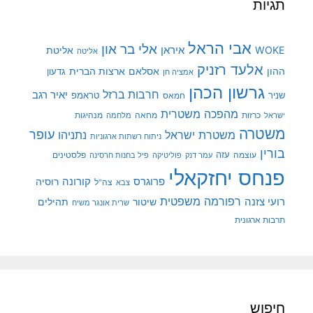
תגיות
אבי הראל
אלי בר און
איראן
WOKE
אליטת
אליטה
אלעד רזניק
ההון
אסלאם
ארצות הברית
גדעון
אמציה חן
גרשון הכהן
חרבות ברזל
יאיר רגב
שניר
טראמפ
חמאס
מהפכה משטרית
מנהיגות
ישראל
כרזות
מחאה
מלחמה
משטרה
עופר
משטרת ישראל
נתניהו
ניתוח רשתות ארגוניות
בורין
עוצמה
עזה
פלסטינים
עמר דנק
פוליטיקה
פיל בחנות חרסינה
פנחס יחזקאלי
קורונה
פרוגרס
רוסיה
צה"ל
צבא
רפורמה משפטית
רועי צזנה
שיטור
תהילים
שרית אונגר משיח
תרבות ארגונית
חיפוש