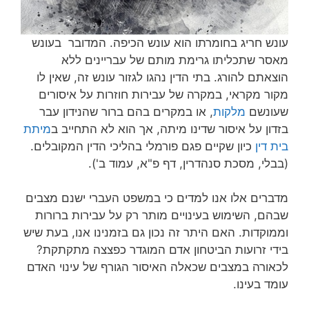
עונש חריג בחומרתו הוא עונש הכיפה. המדובר בעונש
מאסר שתכליתו גרימת מותם של עבריינים ללא
הוצאתם להורג. בתי הדין נהגו לגזור עונש זה, שאין לו
מקור מקראי, במקרה של עבירות חוזרות על איסורים
שעונשם
מלקות
, או במקרים בהם ברור שהנידון עבר
בזדון על איסור שדינו מיתה, אך הוא לא התחייב ב
מיתת
בית דין
כיון שקיים פגם פורמלי בהליכי הדין המקובלים.
(בבלי, מסכת סנהדרין, דף פ"א, עמוד ב').
מדברים אלו אנו למדים כי במשפט העברי ישנם מצבים
שבהם, השימוש בעינויים מותר רק על עבירות ברורות
וממוקדות. האם היתר זה נכון גם בזמנינו אנו, בעת שיש
בידי זרועות הביטחון אדם המוגדר כפצצה מתקתקת?
לכאורה במצבים שכאלה האיסור הגורף של עינוי האדם
עומד בעינו.