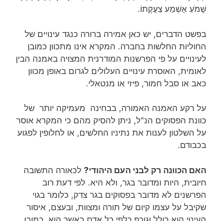
שָׁמֹעַ אֶשְׁמַע צַעֲקָתוֹ.
בפשט הדברים, יש כאן אמירה ברורה כנגד עינויים של
החוליות החלשות בחברה. המקרא אינו מתכוון כמובן
לעינויים על פי הפרשנות המודרנית המצויה באמנה הבין
לאומית, האוסרת עינויים העלולים לגרום באופן מכוון
כאב או סבל חמור, פיזי או מנטאלי.
על רקע האמנה האמורה, בבחינה מעמיקה יותר של
כוונת הפסוקים הנ"ל, ניתן להסיק מהם כי המקרא אוסר
על השלטון לענות את נתיניו החלשים, או לחלופין לפגוע
בכבודם.
האם הכוונה רק לבני העם היהודי?
לכאורה התשובה
חיובית, היות ומדובר בגר, ולא היא. לפי דעת רוב
הפרשנים לא מדובר בפסוקים בגר צדק, כלומר בגוי
שקיבל על עצמו קיום של תורה ומצוות, ובעצם, איסור
העינוי הוא כולל וגורף כלפי כל אדם באשר הוא, כמובן,