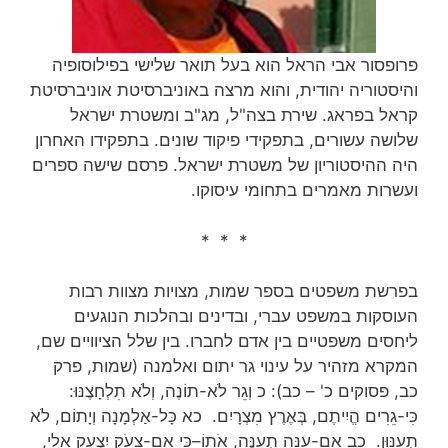
פרופסור אבי הראל הוא בעל תואר שלישי בפילוסופיה
והיסטוריה יהודית, והוא מרצה באוניברסיטת אוניברסיטת
קראל בפראג. שירת בצה"ל, מג"ב ומשטרת ישראל
שלושה עשורים, בתפקידי פיקוד שונים. בתפקידו האחרון
היה ההיסטוריון של משטרת ישראל. פרסם שישה ספרים
ועשרות מאמרים בתחומי עיסוקו.
* * *
בפרשת משפטים בספר שמות, מצויות מצוות רבות
העוסקות במשפט עברי, ובדינים ובהלכות הנוגעים
ליחסים משפטיים בין אדם לחברו. בין שלל הציוויים שם,
המקרא מזהיר על עינוי גר יתום ואלמנה (שמות, פרק
כב, פסוקים כ' – כב): כ וְגֵר לֹא-תוֹנֶה, וְלֹא תִלְחָצֶנּוּ:
כִּי-גֵרִים הֱיִיתֶם, בְּאֶרֶץ מִצְרָיִם. כא כָּל-אַלְמָנָה וְיָתוֹם, לֹא
תְעַנּוּן. כב אִם-עַנֵּה תְעַנֶּה, אֹתוֹ–כִּי אִם-צָעֹק יִצְעַק אֵלַי,