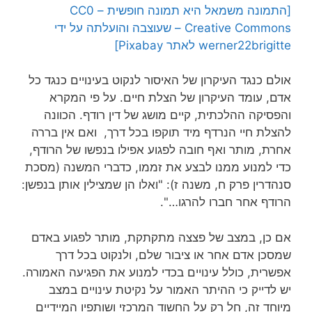
[התמונה משמאל היא תמונה חופשית – CC0
Creative Commons – שעוצבה והועלתה על ידי
werner22brigitte לאתר Pixabay]
אולם כנגד העיקרון של האיסור לנקוט בעינויים כנגד כל
אדם, עומד העיקרון של הצלת חיים. על פי המקרא
והפסיקה ההלכתית, קיים מושג של דין רודף. הכוונה
להצלת חיי הנרדף מיד תוקפו בכל דרך, ואם אין בררה
אחרת, מותר ואף חובה לפגוע אפילו בנפשו של הרודף,
כדי למנוע ממנו לבצע את זממו, כדברי המשנה (מסכת
סנהדרין פרק ח, משנה ז): "ואלו הן שמצילין אותן בנפשן:
הרודף אחר חברו להרגו…".
אם כן, במצב של פצצה מתקתקת, מותר לפגוע באדם
שמסכן אדם אחר או ציבור שלם, ולנקוט בכל דרך
אפשרית, כולל עינויים בכדי למנוע את הפגיעה האמורה.
יש לדייק כי ההיתר האמור על נקיטת עינויים במצב
מיוחד זה, חל רק על החשוד המרכזי ושותפיו המיידיים