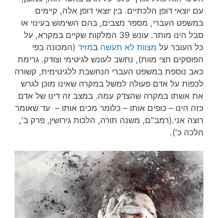
עם יוצאי דופן הלכתיים. בין יוצאי דופן אלה, קיימים
במשפט העברי, מספר מצבים, בהם השימוש בעינוי או
סבל הינו מותר. עונש 39 המלקות שקיים במקרא, על
כל העובר על
מצוות לא תעשה
ב
מזיד
(המכונה בפי
הפוסקים חצי מוות), נחשב לעונש לגיטימי וצודק. גרימת
כאב נוספת במשפט העברי הנחשבת ללגיטימית, קשורה
לכפות על אדם פעולה למשל במקרה שאינו מוכן לגרש
את אשתו במקרה שהצדק עמה. במצב זה דינו של אדם
כזה הינו – כופים אותו – כלומר מכים אותו – עד שאומר
רוצה אני.(רמב"ם, משנה תורה, הלכות גירושין, פרק ב',
הלכה כ').