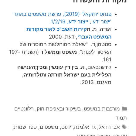
פנחס יחזקאלי (2019), פרשת משפטים באתר
'ייצור ידע',
ייצור ידע
, 1/2/19.
ויגודה, מ.
ח
קירות השב"כ לאור מקורות
המשפט העברי
, דעת, 2000
סטטמן,ד. "שאלת המוחלטות המוסרית של
האיסור לְעַנות",
משפט וממשל ד
(תשנ"ז) 197-
161.
קירשנבאום, א.
בין דין עונשין ומכין;הענישה
הפלילית בעם ישראל תורתה ותולדותיה
,
מאגנס, 2013.
קטגוריות
מורכבות במשפט, בשיטור ובאכיפת חוק
,
רלוונטיים
תמיד
תגיות
אבי הראל
,
גר אלמנה
,
יתום
,
משפטים
,
ספר שמות
,