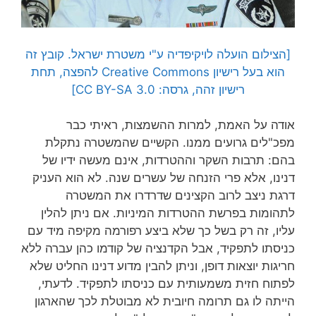
[הצילום הועלה לויקיפדיה ע"י משטרת ישראל. קובץ זה
הוא בעל רישיון Creative Commons להפצה, תחת
רישיון זהה, גרסה: CC BY-SA 3.0]
אודה על האמת, למרות ההשמצות, ראיתי כבר
מפכ"לים גרועים ממנו. הקשיים שהמשטרה נתקלת
בהם: תרבות השקר וההטרדות, אינם מעשה ידיו של
דנינו, אלא פרי הזנחה של עשרים שנה. לא הוא העניק
דרגת ניצב לרוב הקצינים שדרדרו את המשטרה
לתהומות בפרשת ההטרדות המיניות. אם ניתן להלין
עליו, זה רק בשל כך שלא ביצע רפורמה מקיפה מיד עם
כניסתו לתפקיד, אבל הקדנציה של קודמו כהן עברה ללא
חריגות יוצאות דופן, וניתן להבין מדוע דנינו החליט שלא
לפתוח חזית משמעותית עם כניסתו לתפקיד. לדעתי,
הייתה לו גם תרומה חיובית לא מבוטלת לכך שהארגון