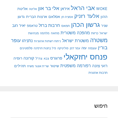
אבי הראל
אלי בר און
איראן
WOKE
אליטת
אליטה
אלעד רזניק
ההון
אסלאם
ארצות הברית
גדעון
אמציה חן
גרשון הכהן
חרבות ברזל
יאיר רגב
שניר
טראמפ
חמאס
מהפכה משטרית
מנהיגות
ישראל
כרזות
מחאה
מלחמה
משטרה
עופר
משטרת ישראל
נתניהו
ניתוח רשתות ארגוניות
בורין
עוצמה
עזה
פלסטינים
עמר דנק
פוליטיקה
פיל בחנות חרסינה
פנחס יחזקאלי
קורונה
פרוגרס
רוסיה
צה"ל
צבא
רפורמה משפטית
רועי צזנה
שיטור
תהילים
שרית אונגר משיח
תרבות ארגונית
חיפוש