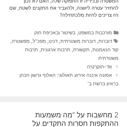
המשטרה ובכיריה זו התפוקה שלה, האם לא נכון
להחזיר עטרה ליושנה, ולהעביר את התקנים לשטח, שם
היו צריכים להיות מלכתחילה?
קטגוריות
מורכבות במשפט, בשיטור ובאכיפת חוק
תגיות
דוברות
,
דוברות משטרתית
,
דנינו
,
מפכ"ל
,
מפשטרה
,
קוד הנאמנות
,
תקשורת
,
תרבות ארגונית
,
תרבות
משטרתית
אַד-הוֹקְרַטְיָה
אמונה איננה אירוע תאולוגי: האלוף גרשון הכהן
בראיון ברשת ב'
2 מחשבות על “מה משמעות
ההתקפות חסרות התקדים על