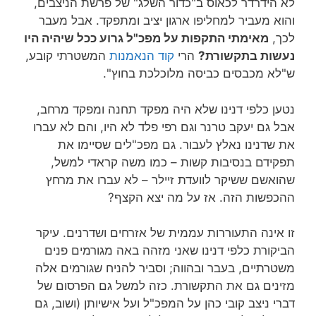
לא הידרדר לכאוס ב"כדור השלג" של פרשת הניצבים,
והוא מעביר למחליפו ארגון יציב ומתפקד. אבל מעבר
לכך,
מאימתי התקפות על מפכ"ל גרוע ככל שיהיה היו
נעשות בתקשורת?
הרי
קוד הנאמנות
המשטרתי קובע,
ש"לא מכבסים כביסה מלוכלכת בחוץ".
נטען כלפי דנינו שלא היה מפקד תחנה ומפקד מרחב,
אבל גם יעקב טרנר וגם רפי פלד לא היו, והם לא עברו
את שדנינו נאלץ לעבור. גם מפכ"לים שסיימו את
תפקידם בנסיבות קשות – כמו משה קראדי למשל,
שהואשם ששיקר לוועדת זיילר – לא עברו את מרחץ
ההכפשות הזה. אז על מה יצא הקצף?
זו אינה התעוררות עממית של אזרחים ושדרנים. עיקר
הביקורת כלפי דנינו שאני מזהה באה מגורמים פנים
משטרתיים, בעבר ובהווה; וסביר להניח שגורמים אלה
מזינים גם את התקשורת. כזה למשל גם הפרסום של
דברי ניצב קובי כהן על המפכ"ל ועל אישיותן (ושוב, גם