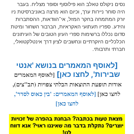
נסים ניקולס טאלב הוא פילוסוף וסופר מצליח. בעבר
היה סוחר ניירות ערך, וכיום הוא מרצה באוניברסיטת ניו
יורק המתמחה בחקר המזל, אי־הוודאות, ההסתברות
והידע. ספריו תעתועי האקראיות, הברבור השחור ומיטת
סדום נכללו ברשימות ספרי העיון הטובים של העיתונים
הכלכליים היוקרתיים ונחשבים לציון דרך אינטלקטואלי,
חברתי ותרבותי.
[לאוסף המאמרים בנושא 'אנטי
שבירות', לחצו כאן]
[לאוסף המאמרים
אודות תופעת התוצאות הבלתי צפויות (תב"צים),
לחצו כאן]
[לאוסף המאמרים: 'בין כאוס לסדר',
לחצו כאן]