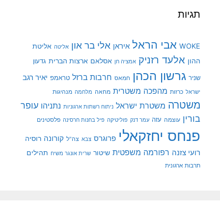
תגיות
אבי הראל
אלי בר און
איראן
WOKE
אליטת
אליטה
אלעד רזניק
ההון
אסלאם
ארצות הברית
גדעון
אמציה חן
גרשון הכהן
חרבות ברזל
יאיר רגב
שניר
טראמפ
חמאס
מהפכה משטרית
מנהיגות
ישראל
כרזות
מחאה
מלחמה
משטרה
עופר
משטרת ישראל
נתניהו
ניתוח רשתות ארגוניות
בורין
עוצמה
עזה
פלסטינים
עמר דנק
פוליטיקה
פיל בחנות חרסינה
פנחס יחזקאלי
קורונה
פרוגרס
רוסיה
צה"ל
צבא
רפורמה משפטית
רועי צזנה
שיטור
תהילים
שרית אונגר משיח
תרבות ארגונית