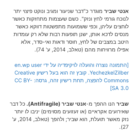
אנטי שביר
מוגדר כ"דבר שניעור ומגיב ונוקט פיצוי יתר
לנוכח גורמי לחץ ונזק". כשם שעצמות מתחזקות כאשר
לוחצים עליהן, וכפי ששמועות מתפשטות דווקא כאשר
מנסים לדכא אותן, ישנן תופעות רבות שלא רק עומדות
היטב במצבים של לחץ, חוסר ודאות ואי-סדר, אלא
אפילו מרוויחות מהם (טאלב, 2014, ע' 74).
[התמונה נוצרה והועלה לויקיפדיה על ידי en.wp user
YechezkelZilber. קובץ זה הוא בעל רישיון Creative
Commons להפצה, תחת רישיון זהה, גרסה: CC BY-
SA 3.0]
שביר
הנו ההפך מ-
אנטי שביר (Antifragile).
כל דבר
שאירועים אקראיים (או זעזועים מסוימים) יניבו לו יותר
נזק מאשר תועלת, הוא שביר; ולהפך (טאלב, 2014, ע'
27).