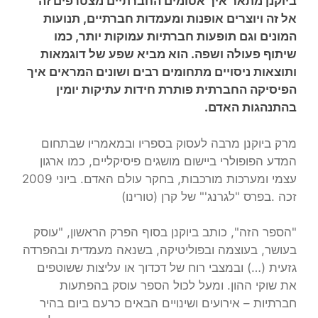
ביוקנן מתאר איך אטומים החברתיים מצטרפים זה
אל זה ויוצרים אופנות ומעמדות חברתיים, תנועות
המונים וגם תופעות חברתיות עמוקות יותר, כמו
שיתוף פעולה ושפה. הוא מביא שפע של דוגמאות
ותוצאות ניסויים מתחומים רבים ושונים המראים איך
הפיסיקה החברתית פותרת חידות עתיקות יומין
בהתנהגות האדם.
מרק ביוקנן מרבה לעסוק בספריו ובמאמריו שבתחום
המדע הפופולרי ביישום מושגים פיסיקליים, כמו ארגון
עצמי ומערכות מורכבות, בחקר עולם האדם. ביוני 2009
זכה .בפרס "לגרנג'" של קרן (טורינו)
"הספר הזה", כותב ביוקנן בסוף הפרק הראשון, "עוסק
בעושר, בעוצמה ובפוליטיקה, בשנאה מעמדית ובהפרדה
גזעית (…) ובמצבי רוח של דכדוך או עליצות ששוטפים
את שוקי ההון. ומעל לכול הספר עוסק בהפתעות
חברתיות – אירועים ושינויים הבאים כרעם ביום בהיר