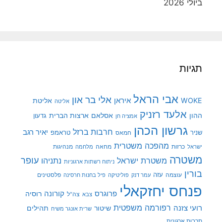
ביולי 2026
תגיות
אבי הראל
אלי בר און
איראן
WOKE
אליטת
אליטה
אלעד רזניק
ההון
אסלאם
ארצות הברית
גדעון
אמציה חן
גרשון הכהן
חרבות ברזל
יאיר רגב
שניר
טראמפ
חמאס
מהפכה משטרית
מנהיגות
ישראל
כרזות
מחאה
מלחמה
משטרה
עופר
משטרת ישראל
נתניהו
ניתוח רשתות ארגוניות
בורין
עוצמה
עזה
פלסטינים
עמר דנק
פוליטיקה
פיל בחנות חרסינה
פנחס יחזקאלי
קורונה
פרוגרס
רוסיה
צה"ל
צבא
רפורמה משפטית
רועי צזנה
שיטור
תהילים
שרית אונגר משיח
תרבות ארגונית