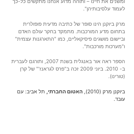
ומשנים את חיינו – ותוהה מדוע אנחנו מתקשים כל-כך
לעמוד עלסיבותיהן".
מרק ביוקנן הינו סופר של כתיבה מדעית פופולרית
בתחום מדע המורכבות. מתמקד בחקר עולם האדם
וביישום מושגים פיסיקאליים, כמו "התארגנות עצמית"
ו"מערכות מורכבות".
הספר ראה אור באנגלית בשנת 2007, ותורגם לעברית
ב- 2010. ביוני 2009 זכה ב"פרס לגראנז'" של קרן
(טורינו).
ביוקנן מרק (2010),
האטום החברתי,
תל אביב: עם
עובד.