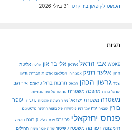
הכאוס לקיפאון בירוקרטי
31 ביולי 2026
תגיות
אבי הראל
אלי בר און
איראן
WOKE
אליטת
אליטה
אלעד רזניק
ההון
אסלאם
ארצות הברית
גדעון
אמציה חן
גרשון הכהן
חרבות ברזל
יאיר רגב
שניר
טראמפ
חמאס
מהפכה משטרית
מנהיגות
ישראל
כרזות
מחאה
מלחמה
משטרה
עופר
משטרת ישראל
נתניהו
ניתוח רשתות ארגוניות
בורין
עוצמה
עזה
פלסטינים
עמר דנק
פוליטיקה
פיל בחנות חרסינה
פנחס יחזקאלי
קורונה
פרוגרס
רוסיה
צה"ל
צבא
רפורמה משפטית
רועי צזנה
שיטור
תהילים
שרית אונגר משיח