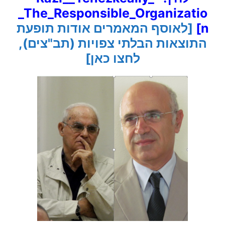
_The_Responsible_Organizatio
n
]
[לאוסף המאמרים אודות תופעת
התוצאות הבלתי צפויות (תב"צים),
לחצו כאן]