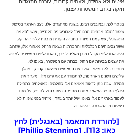
איטית ולא אחידה, ולעתים קרובות, עוררה התנגדות
חזקה בקרב המשטרות עצמן.
בנוסף לכך, ובמובנים רבים, בשונה מאתגרים אלו, ניצב האתגר בסיפוק
שיטור "הולם מבחינה תרבותית" לאבוריג'ינים הקנדיים, אנשי "האומה
הראשונה", שמקומם המיוחד בחברה הקנדית מובטח על-ידי החוקה,
ואשר נסיבותיהם הכלכליות והחברתיות נשארו הרחק מאחורי אלו, שהרוב
הלא-אבוריג'יני מקבל כמובן מאליו. לפיכך, האבוריג'ינים ממשיכים למצוא
את עצמם בבעיות עם החוק ובצרות עם המשטרה, באופן לא
פרופורציונלי. המאמר סוקר את המאמצים שנעשו בקנדה, במהלך
שלושים השנים האחרונות, להתמודד עם אתגרים אלו, ומעריך את
המידה, שבה ניתן לראות מאמצים אלו כהולמים וכמוצלחים בתחילת
האלף החדש. המאמר מסכם מספר הצעות בנוגע לנדרש, על מנת
לעמוד באתגרים אלו באופן יעיל יותר בעתיד, ומזהיר בפני ציפיות לא
ריאליות מן המשטרה בהקשר זה.
[להורדת המאמר (באנגלית) לחץ
כאן:
3[1]. Phillip Stenning1
]