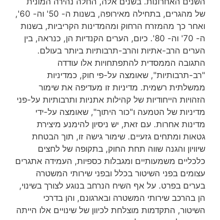
השנים האחרונות. בשנים אלה, החלה נהירה המונית
של מהגרים, בתחילה מאירופה, בשנות ה- 50' וה- 60',
ואחר כך מהמזרח הרחוק ומהמדינות הקריביות, בשנות
ה- 70' וה- 80'. כיום, הערים הקנדיות הן, כנראה, בין
הערים הרב-אתיות והרב-תרבותיות ביותר בעולם.
התגובה הממסדית להתפתחויות אלו עודדה
"רב-תרבותיות", שאומצה על-פי חוק, כמדיניות
ממשלתית רשמית. מדיניות זו מעדיפה את שימור
הזהויות הייחודיות של קהילות אתניות ותרבותיות על-פני
מדיניות של הטמעה ו"כור היתוך", שאומצה על-ידי
מדינות אחרות. עם זאת, יש ניסיון להימנע מיצירת
גטאות ומתחים גזעיים. שימור גישה זו, תוך הבטחת
שיוויון והגנה שווה תחת החוק, בתקופה של לחצים
כלכליים משמעותיים ומגבלות כספיות, העמידה אתגרים
עצומים בפני השיטור בכלל ובפני שירותי המשטרה
בערים בפרט. על אף השיח הנרחב בנוגע לצורך בשינוי,
הן בהרכב שירותי המשטרה ובארגונם, והן בדרכי
השיטור, התקדמות מוצלחת לכיוון של שינויים אלו הייתה