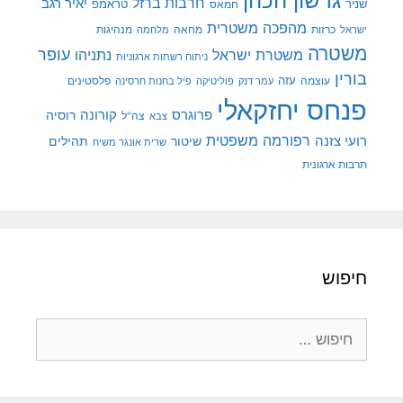
גרשון הכהן
חרבות ברזל
יאיר רגב
שניר
טראמפ
חמאס
מהפכה משטרית
מנהיגות
ישראל
כרזות
מחאה
מלחמה
משטרה
עופר
משטרת ישראל
נתניהו
ניתוח רשתות ארגוניות
בורין
עוצמה
עזה
פלסטינים
עמר דנק
פוליטיקה
פיל בחנות חרסינה
פנחס יחזקאלי
קורונה
פרוגרס
רוסיה
צה"ל
צבא
רפורמה משפטית
רועי צזנה
שיטור
תהילים
שרית אונגר משיח
תרבות ארגונית
חיפוש
חיפוש: