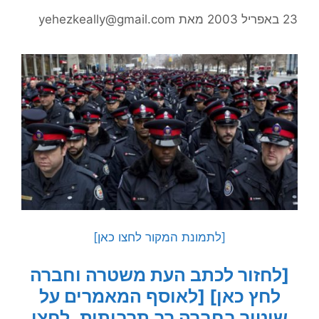
23 באפריל 2003
מאת
yehezkeally@gmail.com
[לתמונת המקור לחצו כאן]
[לחזור לכתב העת משטרה וחברה
לחץ כאן]
[לאוסף המאמרים על
שיטור בחברה רב תרבותית, לחצו