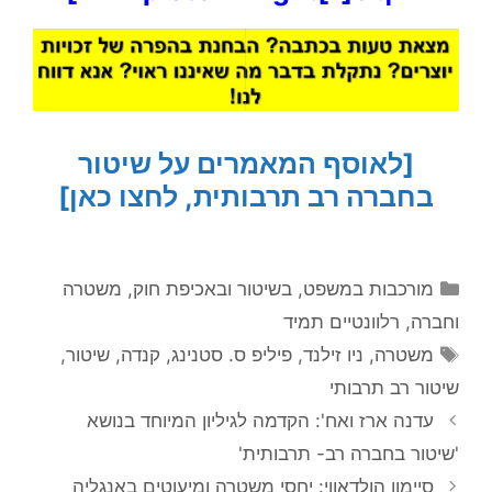
[לאוסף המאמרים על שיטור
בחברה רב תרבותית, לחצו כאן]
קטגוריות
מורכבות במשפט, בשיטור ובאכיפת חוק
,
משטרה
וחברה
,
רלוונטיים תמיד
תגיות
משטרה
,
ניו זילנד
,
פיליפ ס. סטנינג
,
קנדה
,
שיטור
,
שיטור רב תרבותי
עדנה ארז ואח': הקדמה לגיליון המיוחד בנושא
'שיטור בחברה רב- תרבותית'
סיימון הולדאווי: יחסי משטרה ומיעוטים באנגליה