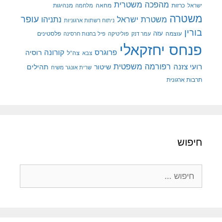
מהפכה משטרית
מנהיגות
ישראל
כרזות
מחאה
מלחמה
משטרה
עופר
משטרת ישראל
נתניהו
ניתוח רשתות ארגוניות
בורין
עוצמה
עזה
פלסטינים
עמר דנק
פוליטיקה
פיל בחנות חרסינה
פנחס יחזקאלי
קורונה
פרוגרס
רוסיה
צה"ל
צבא
רפורמה משפטית
רועי צזנה
שיטור
תהילים
שרית אונגר משיח
תרבות ארגונית
חיפוש
חיפוש: