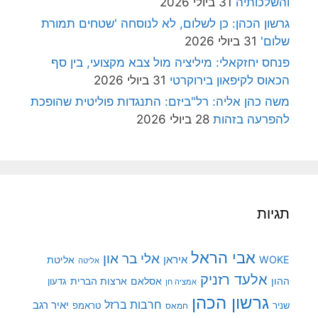
והשלכותיה
31 ביולי 2026
גרשון הכהן: כן לשלום, לא לנוסחה 'שטחים תמורת
שלום'
31 ביולי 2026
פנחס יחזקאלי: מיליציה מול צבא מקצועי, בין סף
הכאוס לקיפאון בירוקרטי
31 ביולי 2026
משה כהן אליה: רל"ביזם: התנגדות פוליטית שהופכת
להפרעה בזהות
28 ביולי 2026
תגיות
אבי הראל
אלי בר און
איראן
WOKE
אליטת
אליטה
אלעד רזניק
ההון
אסלאם
ארצות הברית
גדעון
אמציה חן
גרשון הכהן
חרבות ברזל
יאיר רגב
שניר
טראמפ
חמאס