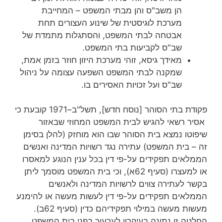
הן משב"ס והן מבתי המשפט – המחייבת
מערכת לוגיסטית של שינוע העצורים תחת
אבטחה לבתי המשפט, והסתגלות מתמדת של
שב"ס לקביעות בתי המשפט.
מאידך גיסא, זוהי מערכת היזון חוזר בזמן אמת,
שמקנה לבתי המשפט השפעה עצומה על ניהול
שב"ס ועל זכויות האסירים בו.
פקודת בתי הסוהר [נוסח חדש], תשל"ב–1971 קובעת כי
אסיר רשאי להגיש לבית המשפט המחוזי שבאזור
שיפוטו נמצא בית הסוהר שבו הוא מוחזק (להלן בסימן
זה – בית המשפט) עתירה נגד רשויות המדינה ואנשים
הממלאים תפקידים על-פי דין בכל ענין הנוגע למאסרו
או למעצרו (סעיף 62א), וכי בית המשפט מוסמך ליתן
בקשר לעתירה צווים לרשויות המדינה ולאנשים
הממלאים תפקידים על-פי דין לעשות מעשה או להימנע
מעשות מעשה במילוי תפקידיהם כדין (סעיף 62ב).
החלטה זו נתונה בעיקרון לערעור בפני בית המשפט