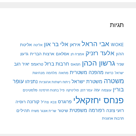
תגיות
אבי הראל
אלי בר און
איראן
WOKE
אליטת
אליטה
אלעד רזניק
ההון
אסלאם
ארצות הברית
גדעון
אמציה חן
גרשון הכהן
חרבות ברזל
יאיר רגב
שניר
טראמפ
חמאס
מהפכה משטרית
מנהיגות
ישראל
כרזות
מחאה
מלחמה
משטרה
עופר
משטרת ישראל
נתניהו
ניתוח רשתות ארגוניות
בורין
עוצמה
עזה
פלסטינים
עמר דנק
פוליטיקה
פיל בחנות חרסינה
פנחס יחזקאלי
קורונה
פרוגרס
רוסיה
צה"ל
צבא
רפורמה משפטית
רועי צזנה
שיטור
תהילים
שרית אונגר משיח
תרבות ארגונית