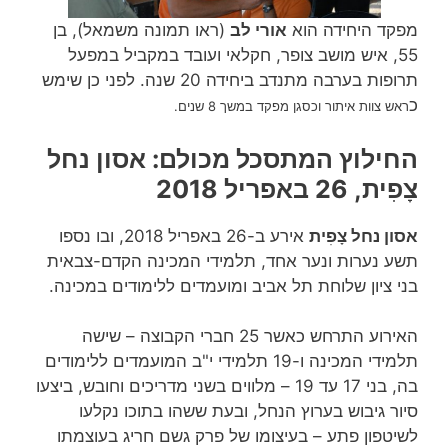
מפקד היחידה הוא
אורי לב
(ראו תמונה משמאל), בן
55, איש מושב צופר, חקלאי ועובד במקביל במפעל
תרופות בערבה מתנדב ביחידה 20 שנה. לפני כן שימש
כ
ראש צוות איתור וכסגן מפקד במשך 8 שנים.
החילוץ המתסכל מכולם: אסון נחל
צָפִית
, 26 באפריל 2018
אסון נחל צָפִית
אירע ב-26 באפריל 2018, ובו נספו
תשע נערות ונער אחד, תלמידי המכינה הקדם-צבאית
בני ציון שלוחת תל אביב ומועמדים ללימודים במכינה.
האירוע התרחש כאשר 25 חברי הקבוצה – שישה
תלמידי המכינה ו-19 תלמידי י"ב המועמדים ללימודים
בה, בני 17 עד 19 – מלווים בשני מדריכים וחובש, ביצעו
סיור גיבוש בערוץ הנחל, ובעת ששהו בתוכו נקלעו
לשיטפון פתע – בעיצומו של פרק גשם חריג בעוצמתו