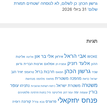
גרשון הכהן: כן לשלום, לא לנוסחה 'שטחים תמורת
שלום'
31 ביולי 2026
תגיות
אבי הראל
אלי בר און
איראן
WOKE
אליטת
אליטה
אלעד רזניק
ההון
אסלאם
ארצות הברית
גדעון
אמציה חן
גרשון הכהן
חרבות ברזל
יאיר רגב
שניר
טראמפ
חמאס
מהפכה משטרית
מנהיגות
ישראל
כרזות
מחאה
מלחמה
משטרה
עופר
משטרת ישראל
נתניהו
ניתוח רשתות ארגוניות
בורין
עוצמה
עזה
פלסטינים
עמר דנק
פוליטיקה
פיל בחנות חרסינה
פנחס יחזקאלי
קורונה
פרוגרס
רוסיה
צה"ל
צבא