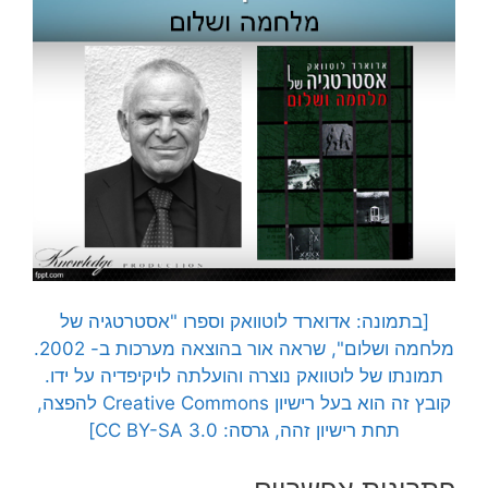
[בתמונה: אדוארד לוטוואק וספרו "אסטרטגיה של
מלחמה ושלום", שראה אור בהוצאה מערכות ב- 2002.
תמונתו של לוטוואק נוצרה והועלתה לויקיפדיה על ידו.
קובץ זה הוא בעל רישיון Creative Commons להפצה,
תחת רישיון זהה, גרסה: CC BY-SA 3.0]